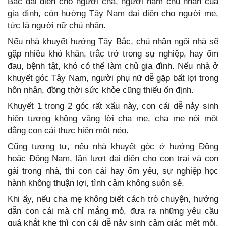
Bắc đại diện cho người cha, người nam chủ nhân của
gia đình, còn hướng Tây Nam đại diện cho người mẹ,
tức là người nữ chủ nhân.
Nếu nhà khuyết hướng Tây Bắc, chủ nhân ngôi nhà sẽ
gặp nhiều khó khăn, trắc trở trong sự nghiệp, hay ốm
đau, bệnh tật, khó có thể làm chủ gia đình. Nếu nhà ở
khuyết góc Tây Nam, người phụ nữ dễ gặp bất lợi trong
hôn nhân, đồng thời sức khỏe cũng thiếu ổn định.
Khuyết 1 trong 2 góc rất xấu này, con cái dễ nảy sinh
hiện tượng không vâng lời cha mẹ, cha mẹ nói một
đằng con cái thực hiện một nẻo.
Cũng tương tự, nếu nhà khuyết góc ở hướng Đông
hoặc Đông Nam, lần lượt đại diện cho con trai và con
gái trong nhà, thì con cái hay ốm yếu, sự nghiệp học
hành không thuận lợi, tình cảm không suôn sẻ.
Khi ấy, nếu cha mẹ không biết cách trò chuyện, hướng
dẫn con cái mà chỉ mắng mỏ, đưa ra những yêu cầu
quá khắt khe thì con cái dễ nảy sinh cảm giác mệt mỏi,