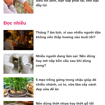
điều tốt lành, bạn sắp phát tài, tiền bạc
đầy túi
Đọc nhiều
Tháng 7 âm lịch, vì sao nhiều người dặn
không nên thắp hương vào buổi tối?
Nhiều người đang làm sai: Nên đóng
hay mở nắp bồn cầu sau khi dùng
xong?
6 mẹo trồng gừng trong chậu giúp đẻ
nhiều nhánh, củ to, vừa làm cây cảnh
đẹp vừa để ăn
Nên dùng thớt nhựa hay thớt gỗ tốt