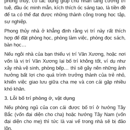
phong thủy, có tác dụng giúp chủ nhân tăng cường trí
tuệ, đầu óc minh mẫn, kích thích óc sáng tạo, là tiền đề
để ta có thể đạt được những thành công trong học tập,
sự nghiệp.
Phong thủy nhà ở khẳng định rằng vị trí này rất thích
hợp để đặt phòng học, phòng làm việc, phòng đọc sách,
bàn học…
Nếu ngôi nhà của bạn thiếu vị trí Văn Xương, hoặc nơi
vốn là vị trí Văn Xương lại bố trí không tốt, ví dụ như
xây nhà vệ sinh, phòng bếp… thì sẽ gây nên những ảnh
hưởng bất lợi cho quá trình trưởng thành của trẻ nhỏ,
khiến việc giao lưu giữa cha mẹ và con cái gặp nhiều
khó khăn.
3. Lỗi bố trí phòng ở, vật dụng
Nếu phòng ngủ của con cái được bố trí ở hướng Tây
Bắc (vốn đại diện cho cha) hoặc hướng Tây Nam (vốn
đại diện cho mẹ) thì tức là vai vế trong nhà sẽ bị đảo
lộn.