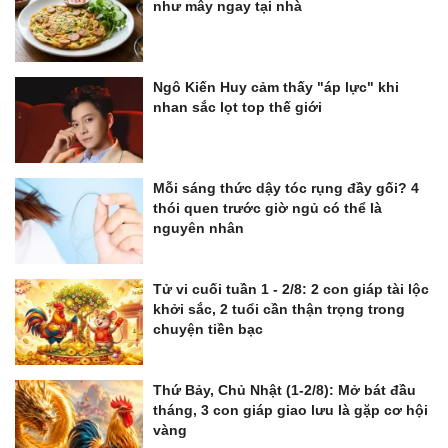
như mây ngay tại nhà
Ngô Kiến Huy cảm thấy "áp lực" khi
nhan sắc lọt top thế giới
Mỗi sáng thức dậy tóc rụng đầy gối? 4
thói quen trước giờ ngủ có thể là
nguyên nhân
Tử vi cuối tuần 1 - 2/8: 2 con giáp tài lộc
khởi sắc, 2 tuổi cần thận trọng trong
chuyện tiền bạc
Thứ Bảy, Chủ Nhật (1-2/8): Mở bát đầu
tháng, 3 con giáp giao lưu là gặp cơ hội
vàng