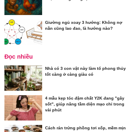
Giường ngủ xoay 3 hướng: Không nợ
nần cũng lao đao, là hướng nào?
Đọc nhiều
Nhà có 3 con vật này làm tổ phong thủy
tốt càng ở càng giàu có
4 mẫu kẹp tóc đậm chất Y2K đang "gây
sốt", giúp nâng tầm diện mạo chỉ trong
vài phút
Cách rán trứng phồng tơi xốp, mềm mịn