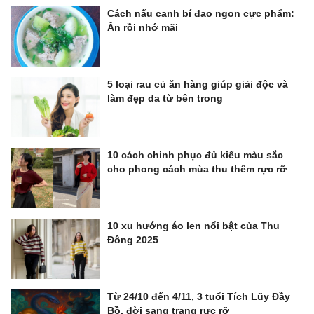
Cách nấu canh bí đao ngon cực phẩm:
Ăn rồi nhớ mãi
5 loại rau củ ăn hàng giúp giải độc và
làm đẹp da từ bên trong
10 cách chinh phục đủ kiểu màu sắc
cho phong cách mùa thu thêm rực rỡ
10 xu hướng áo len nổi bật của Thu
Đông 2025
Từ 24/10 đến 4/11, 3 tuổi Tích Lũy Đầy
Bồ, đời sang trang rực rỡ