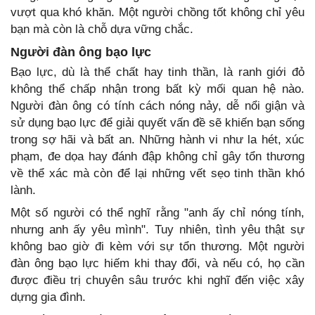
vượt qua khó khăn. Một người chồng tốt không chỉ yêu
bạn mà còn là chỗ dựa vững chắc.
Người đàn ông bạo lực
Bạo lực, dù là thể chất hay tinh thần, là ranh giới đỏ
không thể chấp nhận trong bất kỳ mối quan hệ nào.
Người đàn ông có tính cách nóng nảy, dễ nổi giận và
sử dụng bạo lực để giải quyết vấn đề sẽ khiến bạn sống
trong sợ hãi và bất an. Những hành vi như la hét, xúc
phạm, đe dọa hay đánh đập không chỉ gây tổn thương
về thể xác mà còn để lại những vết sẹo tinh thần khó
lành.
Một số người có thể nghĩ rằng "anh ấy chỉ nóng tính,
nhưng anh ấy yêu mình". Tuy nhiên, tình yêu thật sự
không bao giờ đi kèm với sự tổn thương. Một người
đàn ông bạo lực hiếm khi thay đổi, và nếu có, họ cần
được điều trị chuyên sâu trước khi nghĩ đến việc xây
dựng gia đình.