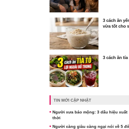
3 cách ăn y
vừa tốt cho 
3 cách ăn tía
TIN MỚI CẬP NHẬT
Người xưa báo mộng: 3 dấu hiệu xuất 
thời
Người càng giàu càng ngại nói về 5 điề