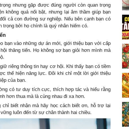
n trọng nhưng gặp được đúng người còn quan trọng
ện không quá nổi bật, nhưng lại âm thầm giúp bạn
 đổi cả con đường sự nghiệp. Nếu bên cạnh bạn có
n trọng bởi họ chính là quý nhân hiếm có.
iển
o bạn vào những dự án mới, giới thiệu bạn với cấp
 hội thăng tiến. Họ không sợ bạn giỏi hơn mình mà
ộ.
iữ riêng thông tin hay cơ hội. Khi thấy bạn có tiềm
c thể hiện năng lực. Đôi khi chỉ một lời giới thiệu
iệp của bạn.
ờng có tư duy tích cực, thích hợp tác và hiểu rằng
nh hơn thua mà là cùng nhau đi xa hơn.
chỉ biết nhận mà hãy học cách biết ơn, hỗ trợ lại
 vững luôn đến từ sự chân thành hai chiều.