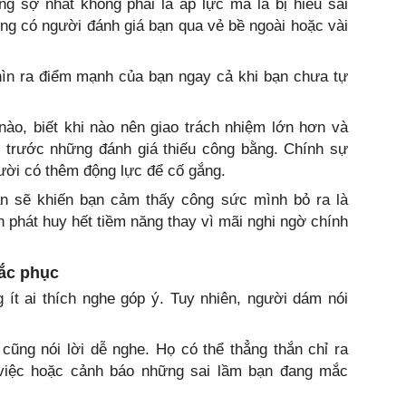
ng sợ nhất không phải là áp lực mà là bị hiểu sai
ng có người đánh giá bạn qua vẻ bề ngoài hoặc vài
hìn ra điểm mạnh của bạn ngay cả khi bạn chưa tự
nào, biết khi nào nên giao trách nhiệm lớn hơn và
n trước những đánh giá thiếu công bằng. Chính sự
ười có thêm động lực để cố gắng.
bạn sẽ khiến bạn cảm thấy công sức mình bỏ ra là
n phát huy hết tiềm năng thay vì mãi nghi ngờ chính
hắc phục
ít ai thích nghe góp ý. Tuy nhiên, người dám nói
cũng nói lời dễ nghe. Họ có thể thẳng thắn chỉ ra
 việc hoặc cảnh báo những sai lầm bạn đang mắc