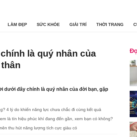
LÀM ĐẸP
SỨC KHỎE
GIẢI TRÍ
THỜI TRANG
C
Đọ
 chính là quý nhân của
 thân
 dưới đây chính là quý nhân của đời bạn, gặp
ng? 4 lý do khiến năng lực chưa chắc đi cùng kết quả
xem là tín hiệu phúc khí đang đến gần, xem bạn có không?
ên thu hút năng lượng tích cực giàu có