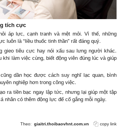
g tích cực
hỏi áp lực, cạnh tranh và mệt mỏi. Vì thế, những
 luôn là “liều thuốc tinh thần” rất đáng quý.
g gieo tiêu cực hay nói xấu sau lưng người khác.
 khi làm việc cùng, biết động viên đúng lúc và giúp
cũng dần học được cách suy nghĩ lạc quan, bình
huyên nghiệp hơn trong công việc.
ạo ra tiền bạc ngay lập tức, nhưng lại giúp một tập
 cá nhân có thêm động lực để cố gắng mỗi ngày.
Theo:
giaitri.thoibaovhnt.com.vn
copy link