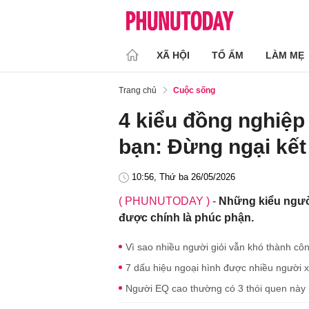
XÃ HỘI
TỔ ẤM
LÀM MẸ
Trang chủ
Cuộc sống
4 kiểu đồng nghiệp
bạn: Đừng ngại kết
10:56, Thứ ba 26/05/2026
( PHUNUTODAY )
-
Những kiểu người
được chính là phúc phận.
Vì sao nhiều người giỏi vẫn khó thành cô
7 dấu hiệu ngoại hình được nhiều người 
Người EQ cao thường có 3 thói quen này n