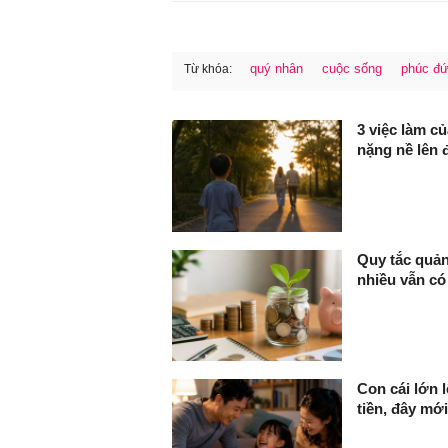
quý nhân
cuộc sống
phúc đ
Từ khóa:
FaceBook
3 việc làm c
nặng nề lên 
Quy tắc quản
nhiều vẫn có
Con cái lớn 
tiền, đây mới