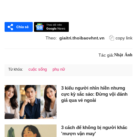
Theo:
giaitri.thoibaovhnt.vn
copy link
Tác giả:
Nhật Ánh
cuộc sống
phụ nữ
Từ khóa:
3 kiểu người nhìn hiền nhưng
cực kỳ sắc sảo: Đừng vội đánh
giá qua vẻ ngoài
3 cách để không bị người khác
'mượn vận may'