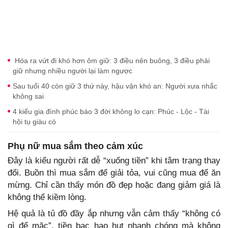
Hóa ra vứt đi khó hơn ôm giữ: 3 điều nên buông, 3 điều phải
giữ nhưng nhiều người lại làm ngược
Sau tuổi 40 còn giữ 3 thứ này, hậu vận khó an: Người xưa nhắc
không sai
4 kiểu gia đình phúc báo 3 đời không lo cạn: Phúc - Lộc - Tài
hội tụ giàu có
Phụ nữ mua sắm theo cảm xúc
Đây là kiểu người rất dễ “xuống tiền” khi tâm trạng thay
đổi. Buồn thì mua sắm để giải tỏa, vui cũng mua để ăn
mừng. Chỉ cần thấy món đồ đẹp hoặc đang giảm giá là
không thể kiềm lòng.
Hệ quả là tủ đồ đầy ắp nhưng vẫn cảm thấy “không có
gì để mặc”, tiền bạc hao hụt nhanh chóng mà không