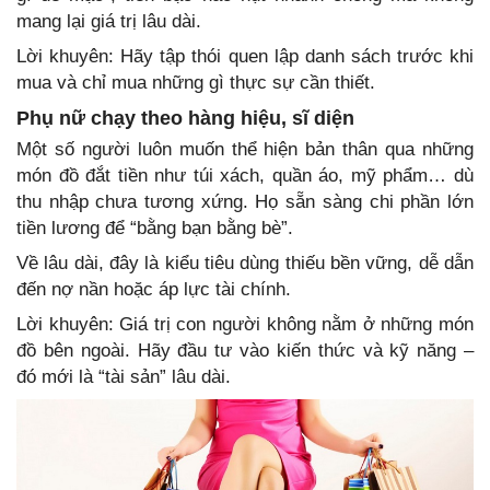
mang lại giá trị lâu dài.
Lời khuyên: Hãy tập thói quen lập danh sách trước khi
mua và chỉ mua những gì thực sự cần thiết.
Phụ nữ chạy theo hàng hiệu, sĩ diện
Một số người luôn muốn thể hiện bản thân qua những
món đồ đắt tiền như túi xách, quần áo, mỹ phẩm… dù
thu nhập chưa tương xứng. Họ sẵn sàng chi phần lớn
tiền lương để “bằng bạn bằng bè”.
Về lâu dài, đây là kiểu tiêu dùng thiếu bền vững, dễ dẫn
đến nợ nần hoặc áp lực tài chính.
Lời khuyên: Giá trị con người không nằm ở những món
đồ bên ngoài. Hãy đầu tư vào kiến thức và kỹ năng –
đó mới là “tài sản” lâu dài.