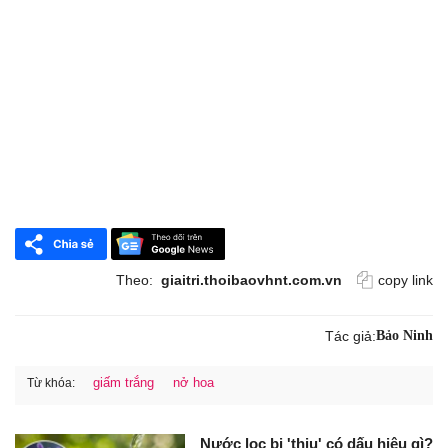
Theo:
giaitri.thoibaovhnt.com.vn
copy link
Tác giả:
Bảo Ninh
giấm trắng
nở hoa
Từ khóa:
Nước lọc bị 'thiu' có dấu hiệu gì?