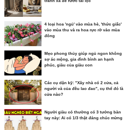
tránh xa để rước tài lộc
4 loại hoa 'ngủ' vào mùa hè, 'thức giấc'
vào mùa thu và ra hoa rực rỡ vào mùa
đông
Mẹo phong thủy giúp ngủ ngon không
sợ ác mộng, gia đình bình an hạnh
phúc, giàu của giàu con
Các cụ dặn kỹ: "Xây nhà có 2 cửa, cả
người và của đều lao đao", cụ thể đó là
cửa nào?
Người giàu có thường có 3 tướng bàn
tay này: Ai có 1/3 thật đáng chúc mừng