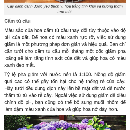
Cây dành dành được yêu thích vì hoa trắng tinh khôi và hương thơm
tươi mát.
Cẩm tú cầu
Màu sắc của hoa cẩm tú cầu thay đổi tùy thuộc vào độ
pH của đất. Để hoa có màu xanh rực rỡ, việc sử dụng
giấm là một phương pháp đơn giản và hiệu quả. Bạn chỉ
cần tưới cho cẩm tú cầu mỗi tháng một cốc giấm pha
loãng sẽ làm tăng tính axit của đất và giúp hoa có màu
xanh đẹp mắt.
Tỷ lệ pha giấm với nước nên là 1:100. Nồng độ giấm
quá cao có thể gây tổn hại cho hệ thống rễ của cây.
Hãy tưới đều dung dịch này lên bề mặt đất và để nước
thấm từ từ vào rễ cây. Ngoài việc sử dụng giấm để điều
chỉnh độ pH, bạn cũng có thể bổ sung muối nhôm để
làm đậm màu xanh của hoa và giúp hoa nở dày hơn.