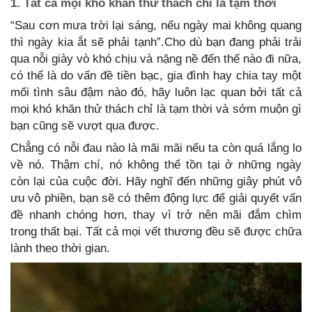
1. Tất cả mọi khó khăn thử thách chỉ là tạm thời
“Sau cơn mưa trời lại sáng, nếu ngày mai không quang
thì ngày kia ắt sẽ phải tạnh”.Cho dù bạn đang phải trải
qua nỗi giày vò khó chịu và nặng nề đến thế nào đi nữa,
có thể là do vấn đề tiền bạc, gia đình hay chia tay một
mối tình sâu đậm nào đó, hãy luôn lạc quan bởi tất cả
mọi khó khăn thử thách chỉ là tạm thời và sớm muộn gì
bạn cũng sẽ vượt qua được.
Chẳng có nỗi đau nào là mãi mãi nếu ta còn quá lắng lo
về nó. Thậm chí, nó không thể tồn tại ở những ngày
còn lại của cuộc đời. Hãy nghĩ đến những giây phút vô
ưu vô phiền, bạn sẽ có thêm động lực để giải quyết vấn
đề nhanh chóng hơn, thay vì trở nên mãi đắm chìm
trong thất bại. Tất cả mọi vết thương đều sẽ được chữa
lành theo thời gian.