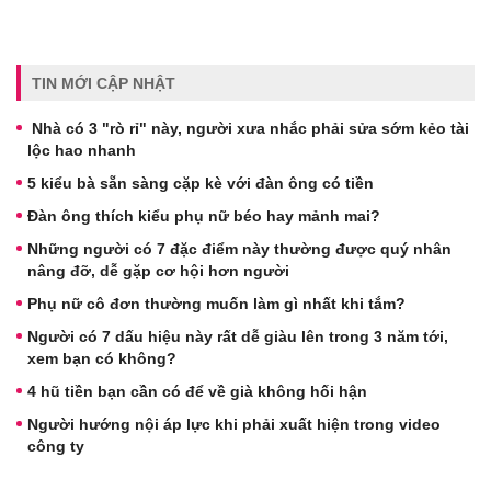
TIN MỚI CẬP NHẬT
Nhà có 3 "rò rỉ" này, người xưa nhắc phải sửa sớm kẻo tài
lộc hao nhanh
5 kiểu bà sẵn sàng cặp kè với đàn ông có tiền
Đàn ông thích kiểu phụ nữ béo hay mảnh mai?
Những người có 7 đặc điểm này thường được quý nhân
nâng đỡ, dễ gặp cơ hội hơn người
Phụ nữ cô đơn thường muốn làm gì nhất khi tắm?
Người có 7 dấu hiệu này rất dễ giàu lên trong 3 năm tới,
xem bạn có không?
4 hũ tiền bạn cần có để về già không hối hận
Người hướng nội áp lực khi phải xuất hiện trong video
công ty