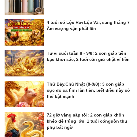
4 tuổi có Lộc Rơi Lộc Vãi, sang tháng 7
Âm vượng vận phất lên
Tử vi cuối tuần 8 - 9/8: 2 con giáp tiền
bạc khởi sắc, 2 tuổi cần giữ chặt ví tiền
Thứ Bảy,Chủ Nhật (8-9/8): 3 con giáp
cực đỏ cả tình lẫn tiền, biết điều này có
thể bật mạnh
72 giờ vàng sắp tới: 2 con giáp khôn
khéo dễ trúng lớn, 1 tuổi cónguồn thu
phụ bất ngờ