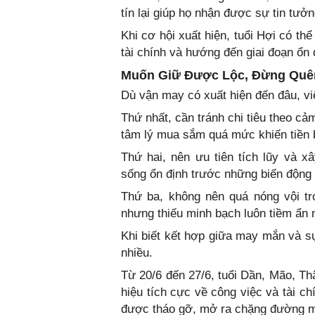
tín lại giúp họ nhận được sự tin tưở
Khi cơ hội xuất hiện, tuổi Hợi có th
tài chính và hướng đến giai đoạn ổn 
Muốn Giữ Được Lộc, Đừng Quên
Dù vận may có xuất hiện đến đâu, việ
Thứ nhất, cần tránh chi tiêu theo cả
tâm lý mua sắm quá mức khiến tiền b
Thứ hai, nên ưu tiên tích lũy và 
sống ổn định trước những biến động 
Thứ ba, không nên quá nóng vội tr
nhưng thiếu minh bạch luôn tiềm ẩn n
Khi biết kết hợp giữa may mắn và sự
nhiều.
Từ 20/6 đến 27/6, tuổi Dần, Mão, Th
hiệu tích cực về công việc và tài c
được tháo gỡ, mở ra chặng đường m