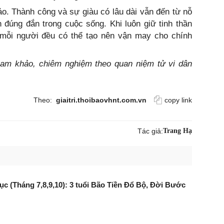
ảo. Thành công và sự giàu có lâu dài vẫn đến từ nỗ
h đúng đắn trong cuộc sống. Khi luôn giữ tinh thần
mỗi người đều có thể tạo nên vận may cho chính
tham khảo, chiêm nghiệm theo quan niệm tử vi dân
Theo:
giaitri.thoibaovhnt.com.vn
copy link
Tác giả:
Trang Hạ
tục (Tháng 7,8,9,10): 3 tuổi Bão Tiền Đổ Bộ, Đời Bước