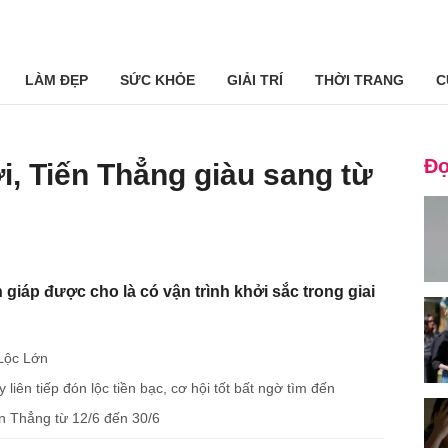
LÀM ĐẸP
SỨC KHỎE
GIẢI TRÍ
THỜI TRANG
C
Đọ
ời, Tiến Thẳng giàu sang từ
 giáp được cho là có vận trình khởi sắc trong giai
Lộc Lớn
iên tiếp đón lộc tiền bạc, cơ hội tốt bất ngờ tìm đến
ến Thẳng từ 12/6 đến 30/6