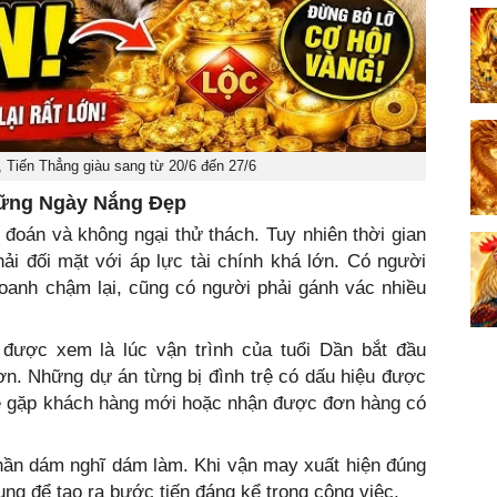
i, Tiến Thẳng giàu sang từ 20/6 đến 27/6
hững Ngày Nắng Đẹp
đoán và không ngại thử thách. Tuy nhiên thời gian
ải đối mặt với áp lực tài chính khá lớn. Có người
oanh chậm lại, cũng có người phải gánh vác nhiều
 được xem là lúc vận trình của tuổi Dần bắt đầu
n. Những dự án từng bị đình trệ có dấu hiệu được
dễ gặp khách hàng mới hoặc nhận được đơn hàng có
thần dám nghĩ dám làm. Khi vận may xuất hiện đúng
ụng để tạo ra bước tiến đáng kể trong công việc.