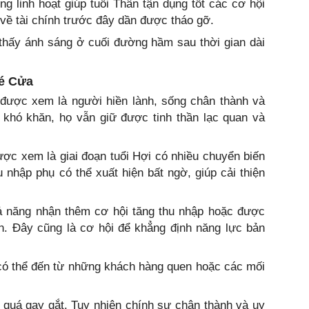
 linh hoạt giúp tuổi Thân tận dụng tốt các cơ hội
về tài chính trước đây dần được tháo gỡ.
 thấy ánh sáng ở cuối đường hầm sau thời gian dài
hé Cửa
 được xem là người hiền lành, sống chân thành và
p khó khăn, họ vẫn giữ được tinh thần lạc quan và
ược xem là giai đoạn tuổi Hợi có nhiều chuyển biến
u nhập phụ có thể xuất hiện bất ngờ, giúp cải thiện
ả năng nhận thêm cơ hội tăng thu nhập hoặc được
n. Đây cũng là cơ hội để khẳng định năng lực bản
có thể đến từ những khách hàng quen hoặc các mối
 quá gay gắt. Tuy nhiên chính sự chân thành và uy