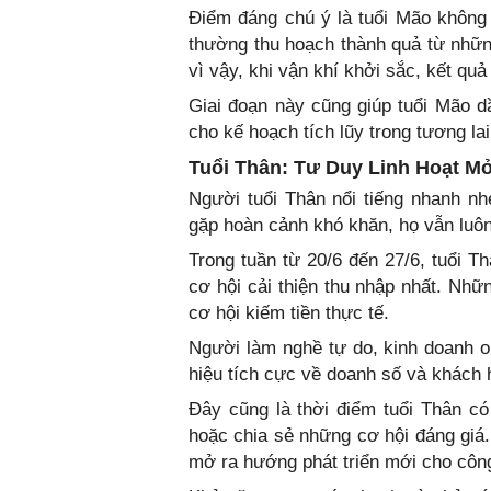
Điểm đáng chú ý là tuổi Mão không
thường thu hoạch thành quả từ những
vì vậy, khi vận khí khởi sắc, kết q
Giai đoạn này cũng giúp tuổi Mão dầ
cho kế hoạch tích lũy trong tương lai
Tuổi Thân: Tư Duy Linh Hoạt M
Người tuổi Thân nổi tiếng nhanh nh
gặp hoàn cảnh khó khăn, họ vẫn luôn
Trong tuần từ 20/6 đến 27/6, tuổi T
cơ hội cải thiện thu nhập nhất. Nhữ
cơ hội kiếm tiền thực tế.
Người làm nghề tự do, kinh doanh o
hiệu tích cực về doanh số và khách 
Đây cũng là thời điểm tuổi Thân c
hoặc chia sẻ những cơ hội đáng giá
mở ra hướng phát triển mới cho công