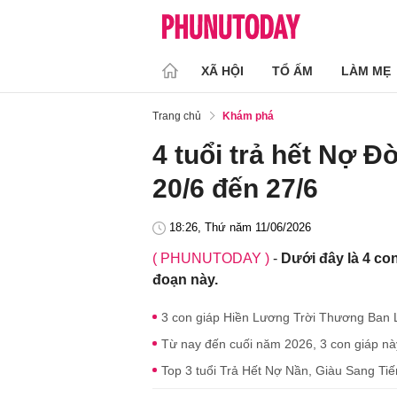
XÃ HỘI
TỔ ẤM
LÀM MẸ
Trang chủ
Khám phá
4 tuổi trả hết Nợ Đ
20/6 đến 27/6
18:26, Thứ năm 11/06/2026
( PHUNUTODAY )
-
Dưới đây là 4 con
đoạn này.
3 con giáp Hiền Lương Trời Thương Ban 
Từ nay đến cuối năm 2026, 3 con giáp này l
Top 3 tuổi Trả Hết Nợ Nần, Giàu Sang Ti