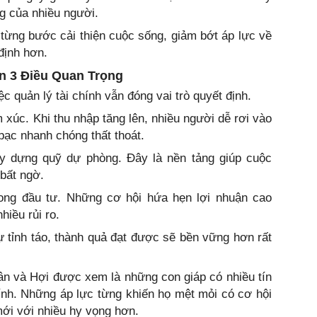
ng của nhiều người.
ể từng bước cải thiện cuộc sống, giảm bớt áp lực về
định hơn.
 3 Điều Quan Trọng
c quản lý tài chính vẫn đóng vai trò quyết định.
m xúc. Khi thu nhập tăng lên, nhiều người dễ rơi vào
ạc nhanh chóng thất thoát.
xây dựng quỹ dự phòng. Đây là nền tảng giúp cuộc
bất ngờ.
ong đầu tư. Những cơ hội hứa hẹn lợi nhuận cao
hiều rủi ro.
 tỉnh táo, thành quả đạt được sẽ bền vững hơn rất
ân và Hợi được xem là những con giáp có nhiều tín
hính. Những áp lực từng khiến họ mệt mỏi có cơ hội
ới với nhiều hy vọng hơn.