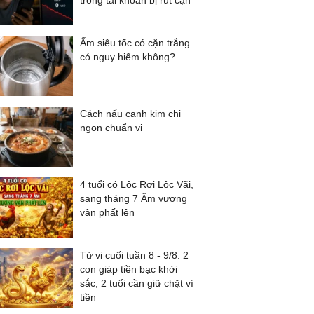
trong tài khoản bị rút cạn
Ấm siêu tốc có cặn trắng
có nguy hiểm không?
Cách nấu canh kim chi
ngon chuẩn vị
4 tuổi có Lộc Rơi Lộc Vãi,
sang tháng 7 Âm vượng
vận phất lên
Tử vi cuối tuần 8 - 9/8: 2
con giáp tiền bạc khởi
sắc, 2 tuổi cần giữ chặt ví
tiền