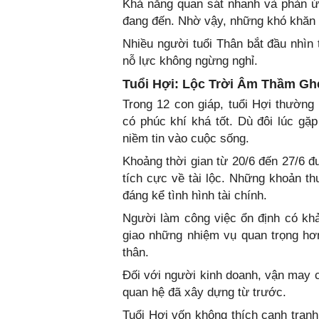
Khả năng quan sát nhanh và phản ứng
đang đến. Nhờ vậy, những khó khăn 
Nhiều người tuổi Thân bắt đầu nhìn
nỗ lực không ngừng nghỉ.
Tuổi Hợi: Lộc Trời Âm Thầm G
Trong 12 con giáp, tuổi Hợi thường
có phúc khí khá tốt. Dù đôi lúc gặ
niềm tin vào cuộc sống.
Khoảng thời gian từ 20/6 đến 27/6 đ
tích cực về tài lộc. Những khoản th
đáng kể tình hình tài chính.
Người làm công việc ổn định có kh
giao những nhiệm vụ quan trọng hơ
thân.
Đối với người kinh doanh, vận may 
quan hệ đã xây dựng từ trước.
Tuổi Hợi vốn không thích cạnh tranh