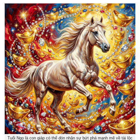
Tuổi Ngọ là con giáp có thể đón nhận sự bứt phá mạnh mẽ về tài lộc