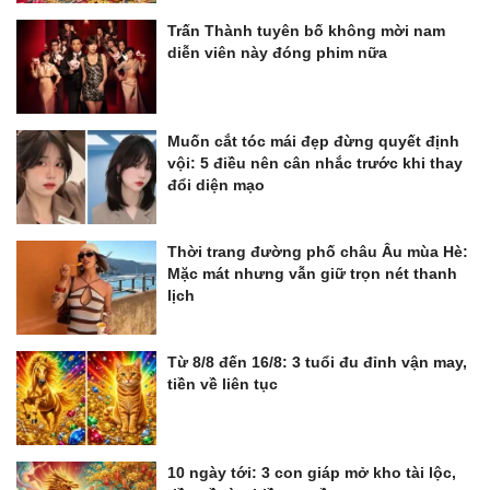
Trấn Thành tuyên bố không mời nam
diễn viên này đóng phim nữa
Muốn cắt tóc mái đẹp đừng quyết định
vội: 5 điều nên cân nhắc trước khi thay
đổi diện mạo
Thời trang đường phố châu Âu mùa Hè:
Mặc mát nhưng vẫn giữ trọn nét thanh
lịch
Từ 8/8 đến 16/8: 3 tuổi đu đỉnh vận may,
tiền về liên tục
10 ngày tới: 3 con giáp mở kho tài lộc,