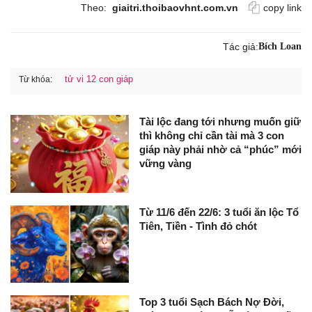
Theo:
giaitri.thoibaovhnt.com.vn
copy link
Tác giả:
Bích Loan
tử vi 12 con giáp
Từ khóa:
Tài lộc đang tới nhưng muốn giữ
thì không chỉ cần tài mà 3 con
giáp này phải nhờ cả “phúc” mới
vững vàng
Từ 11/6 đến 22/6: 3 tuổi ăn lộc Tổ
Tiên, Tiền - Tình đỏ chót
Top 3 tuổi Sạch Bách Nợ Đời,