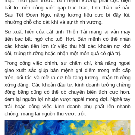
mật. Thời gian trước, bản mệnh vướng phải cực diện
bất lợi nên công việc gặp trục trặc, tinh thần uể oải.
Sau Tết Đoan Ngọ, năng lượng tiêu cực bị đầy lùi,
nhường chỗ cho cát khí và sự thịnh vượng.
Sự xuất hiện của cát tinh Thiên Tài mang lại vận may
tiền bạc bất ngờ cho tuổi Hợi. Bản mệnh có thể nhận
các khoản tiền lớn từ việc thu hồi các khoản nợ khó
đòi, trúng thưởng hoặc nhận một món quà có giá trị.
Trong công việc chính, sự chăm chỉ, khả năng ngoại
giao xuất sắc giúp bản mệnh ghi điểm trong mắt cấp
trên, đối tác và mở ra cơ hội tăng lương, nhận thưởng
xứng đáng. Các khoản đầu tư, kinh doanh tưởng chừng
đóng băng cũng có thể có chuyển biến tích cực hơn,
đem lại nguồn lợi nhuận vượt ngoài mong đợi. Nghề tay
trái hoặc công việc kinh doanh phụ phất lên nhanh
chóng, mang lại nguồn thu vượt trội.