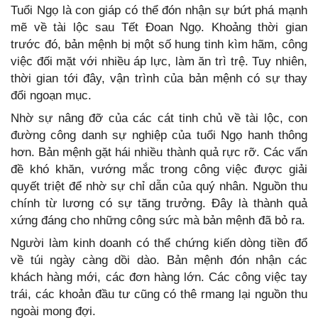
Tuổi Ngọ là con giáp có thể đón nhận sự bứt phá mạnh
mẽ về tài lộc sau Tết Đoan Ngọ. Khoảng thời gian
trước đó, bản mệnh bị một số hung tinh kìm hãm, công
việc đối mặt với nhiều áp lực, làm ăn trì trệ. Tuy nhiên,
thời gian tới đây, vận trình của bản mệnh có sự thay
đổi ngoạn mục.
Nhờ sự nâng đỡ của các cát tinh chủ về tài lộc, con
đường công danh sự nghiệp của tuổi Ngọ hanh thông
hơn. Bản mệnh gặt hái nhiều thành quả rực rỡ. Các vấn
đề khó khăn, vướng mắc trong công việc được giải
quyết triệt để nhờ sự chỉ dẫn của quý nhân. Nguồn thu
chính từ lương có sự tăng trưởng. Đây là thành quả
xứng đáng cho những công sức mà bản mệnh đã bỏ ra.
Người làm kinh doanh có thể chứng kiến dòng tiền đổ
về túi ngày càng dồi dào. Bản mệnh đón nhận các
khách hàng mới, các đơn hàng lớn. Các công việc tay
trái, các khoản đầu tư cũng có thê rmang lại nguồn thu
ngoài mong đợi.