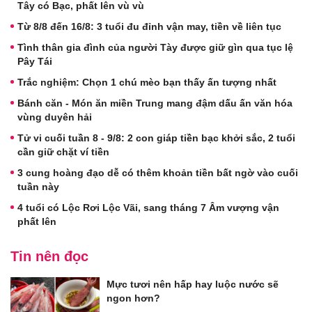
Tây có Bạc, phất lên vù vù
Từ 8/8 đến 16/8: 3 tuổi đu đỉnh vận may, tiền về liên tục
Tình thân gia đình của người Tày được giữ gìn qua tục lệ
Pây Tái
Trắc nghiệm: Chọn 1 chú mèo bạn thấy ấn tượng nhất
Bánh căn - Món ăn miền Trung mang đậm dấu ấn văn hóa
vùng duyên hải
Tử vi cuối tuần 8 - 9/8: 2 con giáp tiền bạc khởi sắc, 2 tuổi
cần giữ chặt ví tiền
3 cung hoàng đạo dễ có thêm khoản tiền bất ngờ vào cuối
tuần này
4 tuổi có Lộc Rơi Lộc Vãi, sang tháng 7 Âm vượng vận
phất lên
Tin nên đọc
Mực tươi nên hấp hay luộc nước sẽ
ngon hơn?