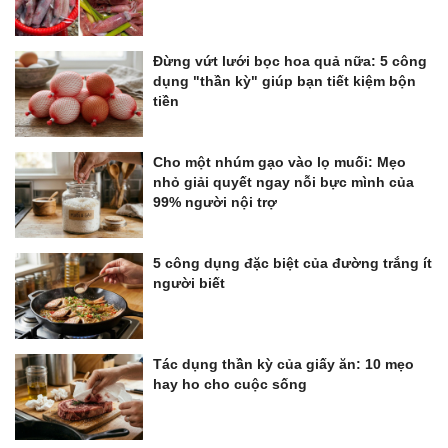
Đừng vứt lưới bọc hoa quả nữa: 5 công
dụng "thần kỳ" giúp bạn tiết kiệm bộn
tiền
Cho một nhúm gạo vào lọ muối: Mẹo
nhỏ giải quyết ngay nỗi bực mình của
99% người nội trợ
5 công dụng đặc biệt của đường trắng ít
người biết
Tác dụng thần kỳ của giấy ăn: 10 mẹo
hay ho cho cuộc sống