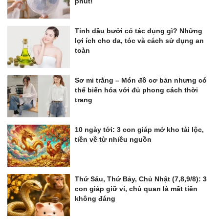
phút!
Tinh dầu bưởi có tác dụng gì? Những
lợi ích cho da, tóc và cách sử dụng an
toàn
Sơ mi trắng – Món đồ cơ bản nhưng có
thể biến hóa với đủ phong cách thời
trang
10 ngày tới: 3 con giáp mở kho tài lộc,
tiền về từ nhiều nguồn
Thứ Sáu, Thứ Bảy, Chủ Nhật (7,8,9/8): 3
con giáp giữ ví, chủ quan là mất tiền
không đáng