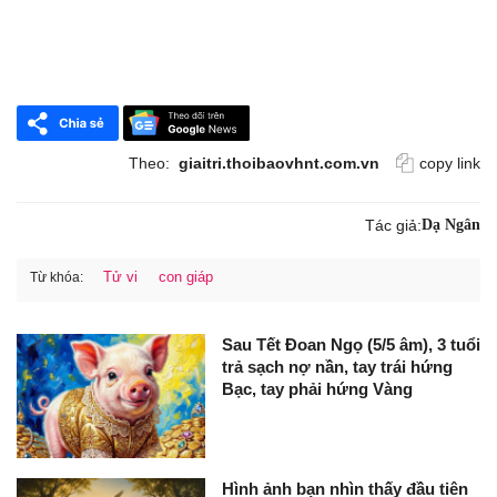
Theo:
giaitri.thoibaovhnt.com.vn
copy link
Tác giả:
Dạ Ngân
Tử vi
con giáp
Từ khóa:
Sau Tết Đoan Ngọ (5/5 âm), 3 tuổi
trả sạch nợ nần, tay trái hứng
Bạc, tay phải hứng Vàng
Hình ảnh bạn nhìn thấy đầu tiên