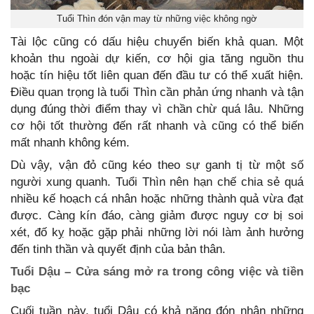
Tuổi Thìn đón vận may từ những việc không ngờ
Tài lộc cũng có dấu hiệu chuyển biến khả quan. Một
khoản thu ngoài dự kiến, cơ hội gia tăng nguồn thu
hoặc tín hiệu tốt liên quan đến đầu tư có thể xuất hiện.
Điều quan trọng là tuổi Thìn cần phản ứng nhanh và tận
dụng đúng thời điểm thay vì chần chừ quá lâu. Những
cơ hội tốt thường đến rất nhanh và cũng có thể biến
mất nhanh không kém.
Dù vậy, vận đỏ cũng kéo theo sự ganh tị từ một số
người xung quanh. Tuổi Thìn nên hạn chế chia sẻ quá
nhiều kế hoạch cá nhân hoặc những thành quả vừa đạt
được. Càng kín đáo, càng giảm được nguy cơ bị soi
xét, đố kỵ hoặc gặp phải những lời nói làm ảnh hưởng
đến tinh thần và quyết định của bản thân.
Tuổi Dậu – Cửa sáng mở ra trong công việc và tiền
bạc
Cuối tuần này, tuổi Dậu có khả năng đón nhận những