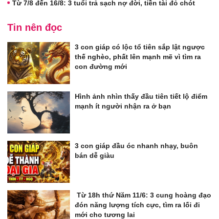
Từ 7/8 đến 16/8: 3 tuổi trả sạch nợ đời, tiền tài đỏ chót
Tin nên đọc
3 con giáp có lộc tổ tiên sắp lật ngược
thế nghèo, phất lên mạnh mẽ vì tìm ra
con đường mới
Hình ảnh nhìn thấy đầu tiên tiết lộ điểm
mạnh ít người nhận ra ở bạn
3 con giáp đầu óc nhanh nhạy, buôn
bán dễ giàu
Từ 18h thứ Năm 11/6: 3 cung hoàng đạo
đón năng lượng tích cực, tìm ra lối đi
mới cho tương lai