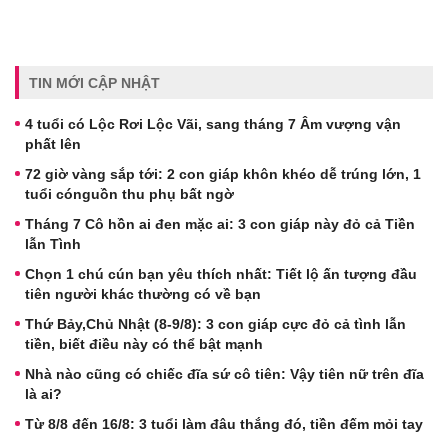
TIN MỚI CẬP NHẬT
4 tuổi có Lộc Rơi Lộc Vãi, sang tháng 7 Âm vượng vận
phất lên
72 giờ vàng sắp tới: 2 con giáp khôn khéo dễ trúng lớn, 1
tuổi cónguồn thu phụ bất ngờ
Tháng 7 Cô hồn ai đen mặc ai: 3 con giáp này đỏ cả Tiền
lẫn Tình
Chọn 1 chú cún bạn yêu thích nhất: Tiết lộ ấn tượng đầu
tiên người khác thường có về bạn
Thứ Bảy,Chủ Nhật (8-9/8): 3 con giáp cực đỏ cả tình lẫn
tiền, biết điều này có thể bật mạnh
Nhà nào cũng có chiếc đĩa sứ cô tiên: Vậy tiên nữ trên đĩa
là ai?
Từ 8/8 đến 16/8: 3 tuổi làm đâu thắng đó, tiền đếm mỏi tay