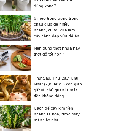
nắp bồn cầu sau khi
dùng xong?
6 mẹo trồng gừng trong
chậu giúp đẻ nhiều
nhánh, củ to, vừa làm
cây cảnh đẹp vừa để ăn
Nên dùng thớt nhựa hay
thớt gỗ tốt hơn?
Thứ Sáu, Thứ Bảy, Chủ
Nhật (7,8,9/8): 3 con giáp
giữ ví, chủ quan là mất
tiền không đáng
Cách để cây kim tiền
nhanh ra hoa, rước may
mắn vào nhà