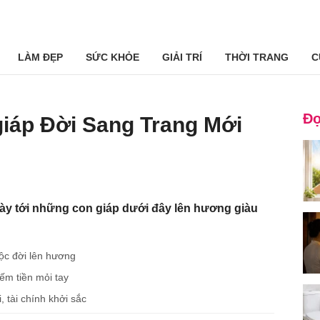
LÀM ĐẸP
SỨC KHỎE
GIẢI TRÍ
THỜI TRANG
C
Đọ
 giáp Đời Sang Trang Mới
gày tới những con giáp dưới đây lên hương giàu
ộc đời lên hương
đếm tiền mỏi tay
, tài chính khởi sắc