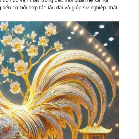
ậu còn có vận may trong các mối quan hệ xã hội.
ến cơ hội hợp tác lâu dài và giúp sự nghiệp phát