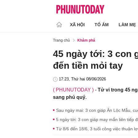
XÃ HỘI
TỔ ẤM
LÀM MẸ
Trang chủ
Khám phá
45 ngày tới: 3 con
đến tiền mỏi tay
17:23, Thứ hai 08/06/2026
( PHUNUTODAY )
-
Tử vi trong 45 n
sang phú quý.
Sau ngày mai: 3 con giáp Ăn Lộc Mẫu, cu
5 ngày tới: 3 con giáp may mắn liên tiếp 
Từ 8/6 đến 18/6, 3 tuổi công việc thuận lợi