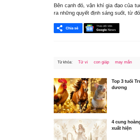
Bên cạnh đó, vận khí gia đạo của tu
ra những quyết định sáng suốt, từ đó
Tử vi
con giáp
may mắn
Từ khóa:
FaceBook
Top 3 tuổi T
dương
4 cung hoàng
xuất hiện