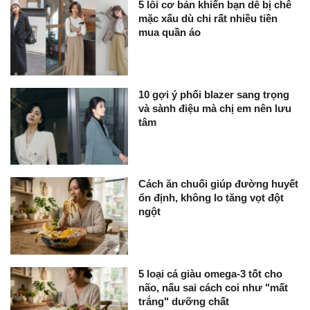
5 lỗi cơ bản khiến bạn dễ bị chê
mặc xấu dù chi rất nhiều tiền
mua quần áo
10 gợi ý phối blazer sang trọng
và sành điệu mà chị em nên lưu
tâm
Cách ăn chuối giúp đường huyết
ổn định, không lo tăng vọt đột
ngột
5 loại cá giàu omega-3 tốt cho
não, nấu sai cách coi như "mất
trắng" dưỡng chất