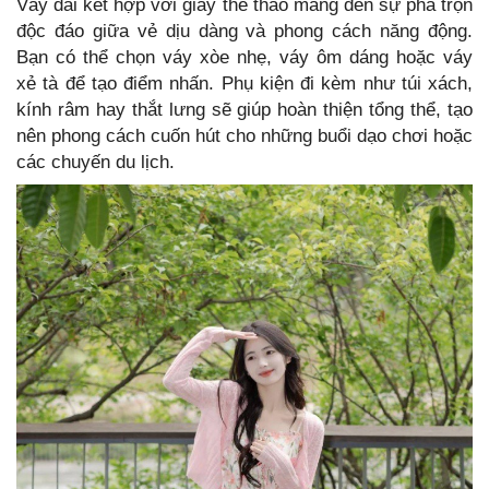
Váy dài kết hợp với giày thể thao mang đến sự pha trộn
độc đáo giữa vẻ dịu dàng và phong cách năng động.
Bạn có thể chọn váy xòe nhẹ, váy ôm dáng hoặc váy
xẻ tà để tạo điểm nhấn. Phụ kiện đi kèm như túi xách,
kính râm hay thắt lưng sẽ giúp hoàn thiện tổng thể, tạo
nên phong cách cuốn hút cho những buổi dạo chơi hoặc
các chuyến du lịch.