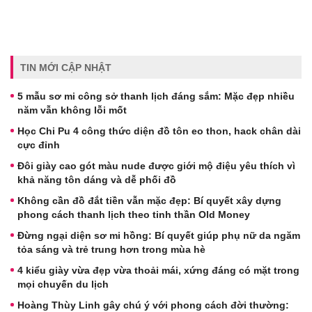
TIN MỚI CẬP NHẬT
5 mẫu sơ mi công sở thanh lịch đáng sắm: Mặc đẹp nhiều
năm vẫn không lỗi mốt
Học Chi Pu 4 công thức diện đồ tôn eo thon, hack chân dài
cực đỉnh
Đôi giày cao gót màu nude được giới mộ điệu yêu thích vì
khả năng tôn dáng và dễ phối đồ
Không cần đồ đắt tiền vẫn mặc đẹp: Bí quyết xây dựng
phong cách thanh lịch theo tinh thần Old Money
Đừng ngại diện sơ mi hồng: Bí quyết giúp phụ nữ da ngăm
tỏa sáng và trẻ trung hơn trong mùa hè
4 kiểu giày vừa đẹp vừa thoải mái, xứng đáng có mặt trong
mọi chuyến du lịch
Hoàng Thùy Linh gây chú ý với phong cách đời thường: