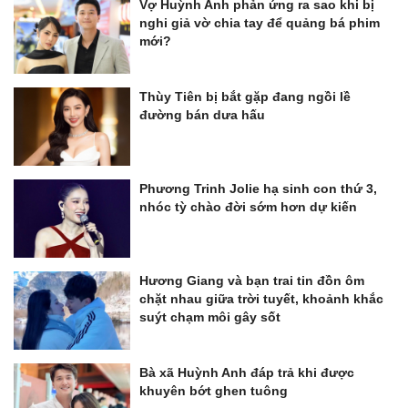
Vợ Huỳnh Anh phản ứng ra sao khi bị
nghi giả vờ chia tay để quảng bá phim
mới?
Thùy Tiên bị bắt gặp đang ngồi lề
đường bán dưa hấu
Phương Trinh Jolie hạ sinh con thứ 3,
nhóc tỳ chào đời sớm hơn dự kiến
Hương Giang và bạn trai tin đồn ôm
chặt nhau giữa trời tuyết, khoảnh khắc
suýt chạm môi gây sốt
Bà xã Huỳnh Anh đáp trả khi được
khuyên bớt ghen tuông