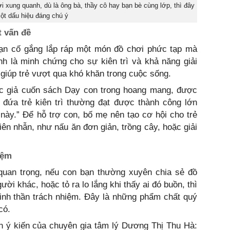
 xung quanh, dù là ông bà, thầy cô hay bạn bè cùng lớp, thì đây
ột dấu hiệu đáng chú ý
t vấn đề
ạn cố gắng lắp ráp một món đồ chơi phức tạp mà
h là minh chứng cho sự kiên trì và khả năng giải
 giúp trẻ vượt qua khó khăn trong cuộc sống.
c giả cuốn sách Dạy con trong hoang mang, được
 đứa trẻ kiên trì thường đạt được thành công lớn
này.” Để hỗ trợ con, bố mẹ nên tạo cơ hội cho trẻ
iên nhẫn, như nấu ăn đơn giản, trồng cây, hoặc giải
iệm
uan trọng, nếu con bạn thường xuyên chia sẻ đồ
ời khác, hoặc tỏ ra lo lắng khi thấy ai đó buồn, thì
 tinh thần trách nhiệm. Đây là những phẩm chất quý
có.
n ý kiến của chuyên gia tâm lý Dương Thị Thu Hà: