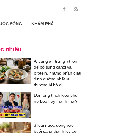
UỘC SỐNG
KHÁM PHÁ
c nhiều
Ai cũng ăn trứng vịt lộn
để bổ sung canxi và
protein, nhưng phần giàu
dinh dưỡng nhất lại
thường bị bỏ đi
Đàn ông thích kiểu phụ
nữ béo hay mảnh mai?
3 loại nước uống vào
buổi sáng thanh lọc cơ