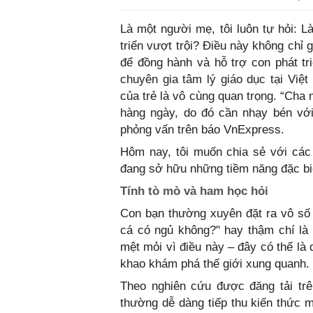
Là một người mẹ, tôi luôn tự hỏi: 
triển vượt trội? Điều này không chỉ 
để đồng hành và hỗ trợ con phát t
chuyên gia tâm lý giáo dục tại Việ
của trẻ là vô cùng quan trọng. “Cha 
hàng ngày, do đó cần nhạy bén với 
phỏng vấn trên báo VnExpress.
Hôm nay, tôi muốn chia sẻ với các
đang sở hữu những tiềm năng đặc biệ
Tính tò mò và ham học hỏi
Con bạn thường xuyên đặt ra vô số c
cá có ngủ không?" hay thậm chí là 
mệt mỏi vì điều này – đây có thể là
khao khám phá thế giới xung quanh.
Theo nghiên cứu được đăng tải trê
thường dễ dàng tiếp thu kiến thức m