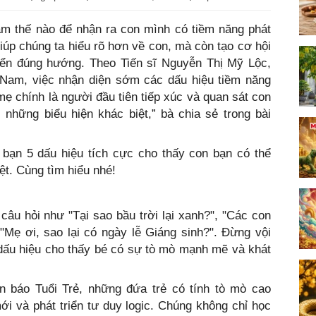
Làm thế nào để nhận ra con mình có tiềm năng phát
giúp chúng ta hiểu rõ hơn về con, mà còn tạo cơ hội
riển đúng hướng. Theo Tiến sĩ Nguyễn Thị Mỹ Lộc,
t Nam, việc nhận diện sớm các dấu hiệu tiềm năng
mẹ chính là người đầu tiên tiếp xúc và quan sát con
những biểu hiện khác biệt,” bà chia sẻ trong bài
 bạn 5 dấu hiệu tích cực cho thấy con bạn có thể
t. Cùng tìm hiểu nhé!
âu hỏi như "Tại sao bầu trời lại xanh?", "Các con
"Mẹ ơi, sao lại có ngày lễ Giáng sinh?". Đừng vội
 dấu hiệu cho thấy bé có sự tò mò mạnh mẽ và khát
n báo Tuổi Trẻ, những đứa trẻ có tính tò mò cao
ới và phát triển tư duy logic. Chúng không chỉ học