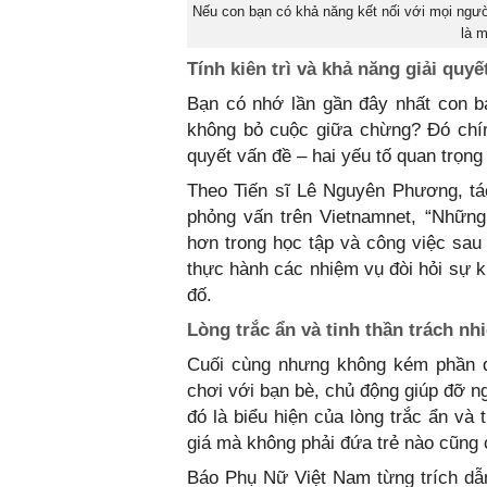
Nếu con bạn có khả năng kết nối với mọi người
là m
Tính kiên trì và khả năng giải quyế
Bạn có nhớ lần gần đây nhất con b
không bỏ cuộc giữa chừng? Đó chín
quyết vấn đề – hai yếu tố quan trọng
Theo Tiến sĩ Lê Nguyên Phương, tá
phỏng vấn trên Vietnamnet, “Những
hơn trong học tập và công việc sau 
thực hành các nhiệm vụ đòi hỏi sự k
đố.
Lòng trắc ẩn và tinh thần trách nh
Cuối cùng nhưng không kém phần q
chơi với bạn bè, chủ động giúp đỡ ngư
đó là biểu hiện của lòng trắc ẩn và
giá mà không phải đứa trẻ nào cũng 
Báo Phụ Nữ Việt Nam từng trích dẫ