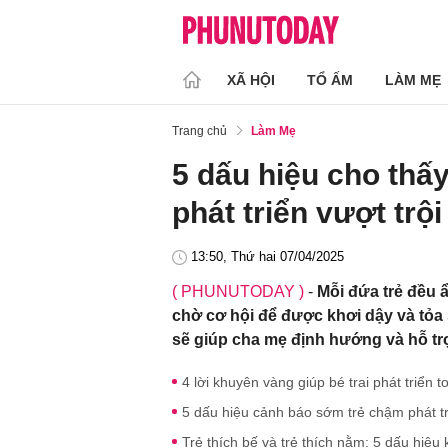
XÃ HỘI
TỔ ẤM
LÀM MẸ
Trang chủ
Làm Mẹ
5 dấu hiệu cho thấ
phát triển vượt trội
13:50, Thứ hai 07/04/2025
( PHUNUTODAY )
-
Mỗi đứa trẻ đều 
chờ cơ hội để được khơi dậy và tỏa
sẽ giúp cha mẹ định hướng và hỗ trợ
4 lời khuyên vàng giúp bé trai phát triển 
5 dấu hiệu cảnh báo sớm trẻ chậm phát tr
Trẻ thích bế và trẻ thích nằm: 5 dấu hiệu 