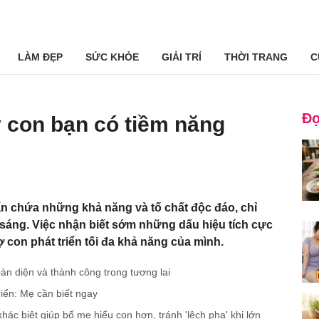
LÀM ĐẸP
SỨC KHỎE
GIẢI TRÍ
THỜI TRANG
C
Đọ
y con bạn có tiềm năng
ẩn chứa những khả năng và tố chất độc đáo, chỉ
 sáng. Việc nhận biết sớm những dấu hiệu tích cực
 con phát triển tối đa khả năng của mình.
toàn diện và thành công trong tương lai
iển: Mẹ cần biết ngay
khác biệt giúp bố mẹ hiểu con hơn, tránh 'lệch pha' khi lớn