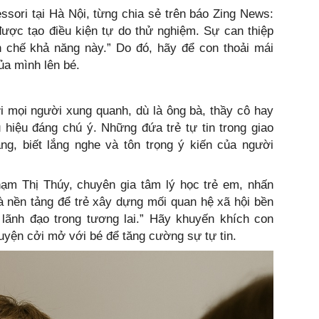
sori tại Hà Nội, từng chia sẻ trên báo Zing News:
ược tạo điều kiện tự do thử nghiệm. Sự can thiệp
n chế khả năng này.” Do đó, hãy để con thoải mái
ủa mình lên bé.
i mọi người xung quanh, dù là ông bà, thầy cô hay
 hiệu đáng chú ý. Những đứa trẻ tự tin trong giao
àng, biết lắng nghe và tôn trọng ý kiến của người
m Thị Thúy, chuyên gia tâm lý học trẻ em, nhấn
là nền tảng để trẻ xây dựng mối quan hệ xã hội bền
 lãnh đạo trong tương lai.” Hãy khuyến khích con
uyện cởi mở với bé để tăng cường sự tự tin.