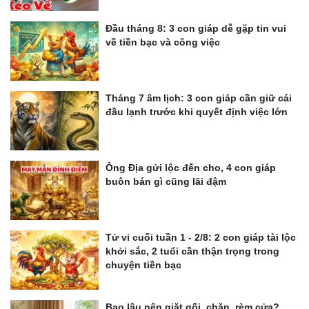
Đầu tháng 8: 3 con giáp dễ gặp tin vui
về tiền bạc và công việc
Tháng 7 âm lịch: 3 con giáp cần giữ cái
đầu lạnh trước khi quyết định việc lớn
Ông Địa gửi lộc đến cho, 4 con giáp
buôn bán gì cũng lãi đậm
Tử vi cuối tuần 1 - 2/8: 2 con giáp tài lộc
khởi sắc, 2 tuổi cần thận trọng trong
chuyện tiền bạc
Bao lâu nên giặt gối, chăn, rèm cửa?