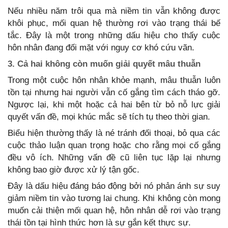
Nếu nhiều năm trôi qua mà niềm tin vẫn không được
khôi phục, mối quan hệ thường rơi vào trạng thái bế
tắc. Đây là một trong những dấu hiệu cho thấy cuộc
hôn nhân đang đối mặt với nguy cơ khó cứu vãn.
3. Cả hai không còn muốn giải quyết mâu thuẫn
Trong một cuộc hôn nhân khỏe mạnh, mâu thuẫn luôn
tồn tại nhưng hai người vẫn cố gắng tìm cách tháo gỡ.
Ngược lại, khi một hoặc cả hai bên từ bỏ nỗ lực giải
quyết vấn đề, mọi khúc mắc sẽ tích tụ theo thời gian.
Biểu hiện thường thấy là né tránh đối thoại, bỏ qua các
cuộc thảo luận quan trọng hoặc cho rằng mọi cố gắng
đều vô ích. Những vấn đề cũ liên tục lặp lại nhưng
không bao giờ được xử lý tận gốc.
Đây là dấu hiệu đáng báo động bởi nó phản ánh sự suy
giảm niềm tin vào tương lai chung. Khi không còn mong
muốn cải thiện mối quan hệ, hôn nhân dễ rơi vào trạng
thái tồn tại hình thức hơn là sự gắn kết thực sự.