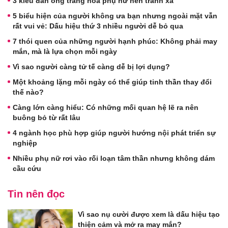
3 kiểu đàn ông trăng hoa phụ nữ nên tránh xa
5 biểu hiện của người không ưa bạn nhưng ngoài mặt vẫn
rất vui vẻ: Dấu hiệu thứ 3 nhiều người dễ bỏ qua
7 thói quen của những người hạnh phúc: Không phải may
mắn, mà là lựa chọn mỗi ngày
Vì sao người càng tử tế càng dễ bị lợi dụng?
Một khoảng lặng mỗi ngày có thể giúp tinh thần thay đổi
thế nào?
Càng lớn càng hiểu: Có những mối quan hệ lẽ ra nên
buông bỏ từ rất lâu
4 ngành học phù hợp giúp người hướng nội phát triển sự
nghiệp
Nhiều phụ nữ rơi vào rối loạn tâm thần nhưng không dám
cầu cứu
Tin nên đọc
Vì sao nụ cười được xem là dấu hiệu tạo
thiện cảm và mở ra may mắn?