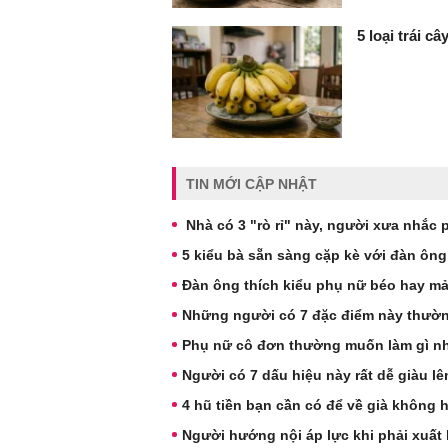
5 loại trái c
TIN MỚI CẬP NHẬT
Nhà có 3 "rò rỉ" này, người xưa nhắc 
5 kiểu bà sẵn sàng cặp kè với đàn ông
Đàn ông thích kiểu phụ nữ béo hay m
Những người có 7 đặc điểm này thườn
Phụ nữ cô đơn thường muốn làm gì nh
Người có 7 dấu hiệu này rất dễ giàu l
4 hũ tiền bạn cần có để về già không 
Người hướng nội áp lực khi phải xuất 