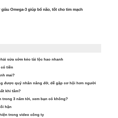
ây giàu Omega-3 giúp bổ não, tốt cho tim mạch
phải sửa sớm kẻo tài lộc hao nhanh
 có tiền
ảnh mai?
g được quý nhân nâng đỡ, dễ gặp cơ hội hơn người
ất khi tắm?
ên trong 3 năm tới, xem bạn có không?
hối hận
hiện trong video công ty