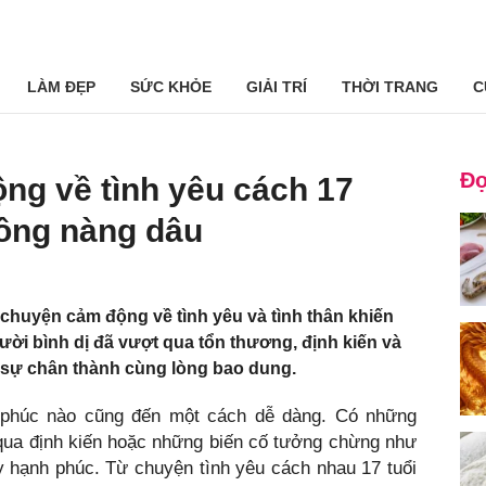
LÀM ĐẸP
SỨC KHỎE
GIẢI TRÍ
THỜI TRANG
C
Đọ
ng về tình yêu cách 17
hồng nàng dâu
chuyện cảm động về tình yêu và tình thân khiến
i bình dị đã vượt qua tổn thương, định kiến và
 sự chân thành cùng lòng bao dung.
 phúc nào cũng đến một cách dễ dàng. Có những
 qua định kiến hoặc những biến cố tưởng chừng như
y hạnh phúc. Từ chuyện tình yêu cách nhau 17 tuổi