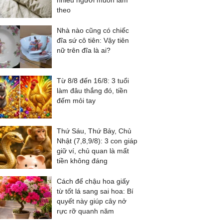
nhiều người muốn làm
theo
Nhà nào cũng có chiếc
đĩa sứ cô tiên: Vậy tiên
nữ trên đĩa là ai?
Từ 8/8 đến 16/8: 3 tuổi
làm đâu thắng đó, tiền
đếm mỏi tay
Thứ Sáu, Thứ Bảy, Chủ
Nhật (7,8,9/8): 3 con giáp
giữ ví, chủ quan là mất
tiền không đáng
Cách để chậu hoa giấy
từ tốt lá sang sai hoa: Bí
quyết này giúp cây nở
rực rỡ quanh năm