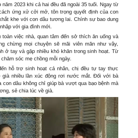
 năm 2023 khi cả hai đều đã ngoài 35 tuổi. Ngay từ
cách ứng xử cởi mở, tôn trọng quyết định của con
n khắt khe với con dâu tương lai. Chính sự bao dung
nhập với gia đình mới.
u toàn việc nhà, quan tâm đến sở thích ăn uống và
ng chừng mọi chuyện sẽ mãi viên mãn như vậy,
 ở tay và gặp nhiều khó khăn trong sinh hoạt. Từ
iếp chăm sóc mẹ chồng mỗi ngày.
n hỗ trợ sinh hoạt cá nhân, chị đều tự tay thực
 già nhiều lần xúc động rơi nước mắt. Đối với bà
a con dâu không chỉ giúp bà vượt qua bạo bệnh mà
ng, sẻ chia lúc về già.