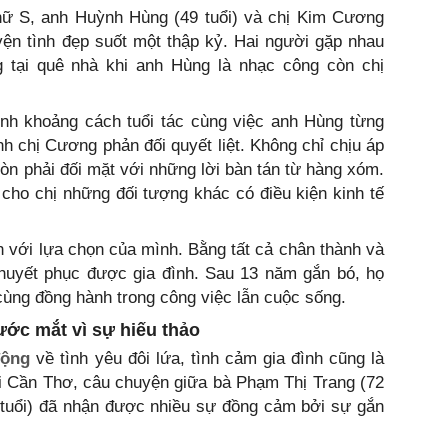
chữ S, anh Huỳnh Hùng (49 tuổi) và chị Kim Cương
yện tình đẹp suốt một thập kỷ. Hai người gặp nhau
g tại quê nhà khi anh Hùng là nhạc công còn chị
ính khoảng cách tuổi tác cùng việc anh Hùng từng
nh chị Cương phản đối quyết liệt. Không chỉ chịu áp
còn phải đối mặt với những lời bàn tán từ hàng xóm.
cho chị những đối tượng khác có điều kiện kinh tế
 với lựa chọn của mình. Bằng tất cả chân thành và
thuyết phục được gia đình. Sau 13 năm gắn bó, họ
cùng đồng hành trong công việc lẫn cuộc sống.
ớc mắt vì sự hiếu thảo
động
về tình yêu đôi lứa, tình cảm gia đình cũng là
ại Cần Thơ, câu chuyện giữa bà Phạm Thị Trang (72
 tuổi) đã nhận được nhiều sự đồng cảm bởi sự gắn