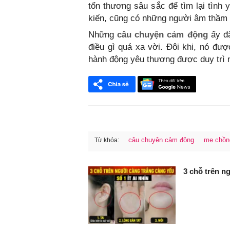
tổn thương sâu sắc để tìm lại tình 
kiến, cũng có những người âm thầm 
Những
câu chuyện cảm động
ấy đã
điều gì quá xa vời. Đôi khi, nó đư
hành động yêu thương được duy trì 
câu chuyện cảm động
mẹ chồn
Từ khóa:
FaceBook
3 chỗ trên ng