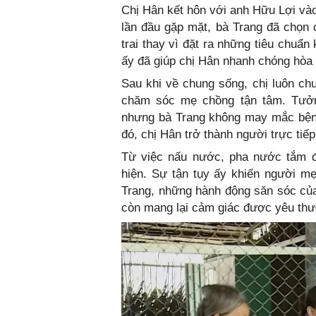
Chị Hân kết hôn với anh Hữu Lợi vào
lần đầu gặp mặt, bà Trang đã chọn 
trai thay vì đặt ra những tiêu chuẩ
ấy đã giúp chị Hân nhanh chóng hòa 
Sau khi về chung sống, chị luôn ch
chăm sóc mẹ chồng tận tâm. Tưở
nhưng bà Trang không may mắc bệnh
đó, chị Hân trở thành người trực t
Từ việc nấu nước, pha nước tắm đế
hiện. Sự tận tụy ấy khiến người mẹ
Trang, những hành động săn sóc củ
còn mang lại cảm giác được yêu thươ