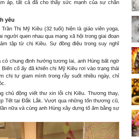
m áp, tất cả đã cho thấy sức mạnh của sự chân
nh yêu
Trần Thị Mỹ Kiều (32 tuổi) hiện là giáo viên yoga,
Hai người quen nhau qua mạng xã hội trong giai đoạn
ảm tập từ chị Kiều. Sự đồng điệu trong suy nghĩ
a có chung định hướng tương lai, anh Hùng bất ngờ
. Biến cố ấy đã khiến chị Mỹ Kiều rơi vào trạng thái
m chị tự giam mình trong rẫy suốt nhiều ngày, chỉ
hóc.
chủ động viết thư xin lỗi chị Kiều. Thương thay,
ịp Tết tại Đắk Lắk. Vượt qua những tổn thương cũ,
 lần nữa và cùng anh Hùng xây dựng tổ ấm bằng sự