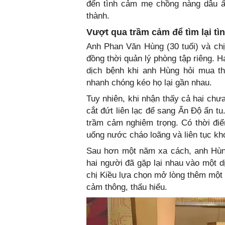
đến tình cảm mẹ chồng nàng dâu ấ
thành.
Vượt qua trầm cảm để tìm lại tì
Anh Phan Văn Hùng (30 tuổi) và chị 
đồng thời quản lý phòng tập riêng. 
dịch bệnh khi anh Hùng hỏi mua th
nhanh chóng kéo họ lại gần nhau.
Tuy nhiên, khi nhận thấy cả hai chư
cắt đứt liên lạc để sang Ấn Độ ẩn tu
trầm cảm nghiêm trọng. Có thời điể
uống nước cháo loãng và liên tục k
Sau hơn một năm xa cách, anh Hùng 
hai người đã gặp lại nhau vào một d
chị Kiều lựa chọn mở lòng thêm một
cảm thông, thấu hiểu.