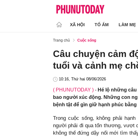
XÃ HỘI
TỔ ẤM
LÀM MẸ
Trang chủ
Cuộc sống
Câu chuyện cảm độ
tuổi và cảnh mẹ c
10:16, Thứ hai 08/06/2026
( PHUNUTODAY )
-
Hé lộ những câu 
bao người xúc động. Những con ngườ
bệnh tật để gìn giữ hạnh phúc bằng
Trong cuộc sống, không phải hạnh
người phải đi qua tổn thương, vượt
không thể đứng dậy nổi mới tìm thấ