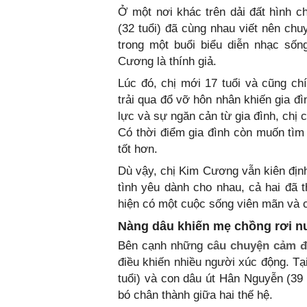
Ở một nơi khác trên dải đất hình 
(32 tuổi) đã cùng nhau viết nên chu
trong một buổi biểu diễn nhạc sốn
Cương là thính giả.
Lúc đó, chị mới 17 tuổi và cũng ch
trải qua đổ vỡ hôn nhân khiến gia đì
lực và sự ngăn cản từ gia đình, chị 
Có thời điểm gia đình còn muốn tìm 
tốt hơn.
Dù vậy, chị Kim Cương vẫn kiên định
tình yêu dành cho nhau, cả hai đã 
hiện có một cuộc sống viên mãn và 
Nàng dâu khiến mẹ chồng rơi nư
Bên cạnh những
câu chuyện cảm 
điều khiến nhiều người xúc động. T
tuổi) và con dâu út Hân Nguyễn (39
bó chân thành giữa hai thế hệ.