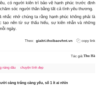
yêu, có người kiên trì bảo vệ hạnh phúc trước định
chăm sóc người thân bằng tất cả tình yêu thương.
 nhắc nhở chúng ta rằng hạnh phúc không phải là
ợc tạo nên từ sự thấu hiểu, sự kiên nhẫn và những
mỗi ngày.
Theo:
giaitri.thoibaovhnt.vn
copy link
Tác giả:
Thu Hà
g nàng dâu
chuyện tình đẹp
ười càng trắng càng yếu, số 1 ít ai nhìn