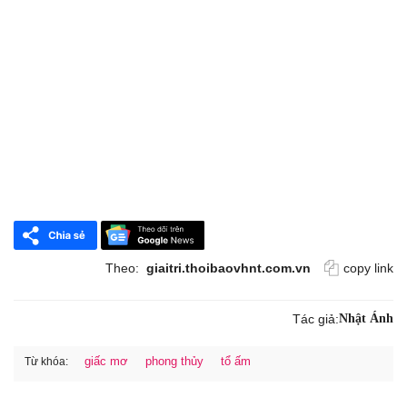
Theo:
giaitri.thoibaovhnt.com.vn
copy link
Tác giả:
Nhật Ánh
giấc mơ
phong thủy
tổ ấm
Từ khóa: