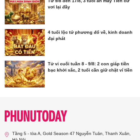
Từ 9/8 đến 17/8, 3 tuổi ăn may Tiền cứ
vơi lại đầy
4 tuổi lộc tứ phương đổ về, kinh doanh
đại phát
Tử vi cuối tuần 8 - 9/8: 2 con giáp tiền
bạc khởi sắc, 2 tuổi cần giữ chặt ví tiền
Tầng 5 - tòa A, Gold Season 47 Nguyễn Tuân, Thanh Xuân,
Hà Nội