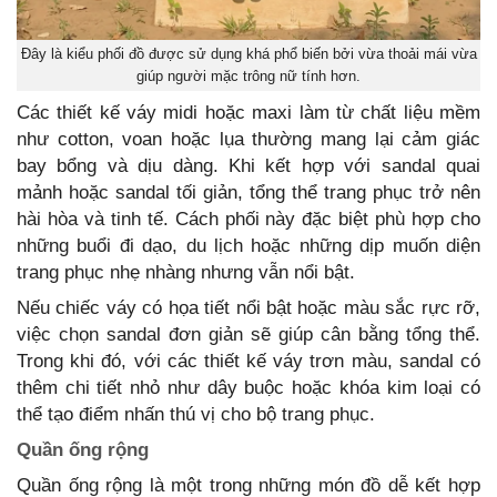
Đây là kiểu phối đồ được sử dụng khá phổ biến bởi vừa thoải mái vừa
giúp người mặc trông nữ tính hơn.
Các thiết kế váy midi hoặc maxi làm từ chất liệu mềm
như cotton, voan hoặc lụa thường mang lại cảm giác
bay bổng và dịu dàng. Khi kết hợp với sandal quai
mảnh hoặc sandal tối giản, tổng thể trang phục trở nên
hài hòa và tinh tế. Cách phối này đặc biệt phù hợp cho
những buổi đi dạo, du lịch hoặc những dịp muốn diện
trang phục nhẹ nhàng nhưng vẫn nổi bật.
Nếu chiếc váy có họa tiết nổi bật hoặc màu sắc rực rỡ,
việc chọn sandal đơn giản sẽ giúp cân bằng tổng thể.
Trong khi đó, với các thiết kế váy trơn màu, sandal có
thêm chi tiết nhỏ như dây buộc hoặc khóa kim loại có
thể tạo điểm nhấn thú vị cho bộ trang phục.
Quần ống rộng
Quần ống rộng là một trong những món đồ dễ kết hợp