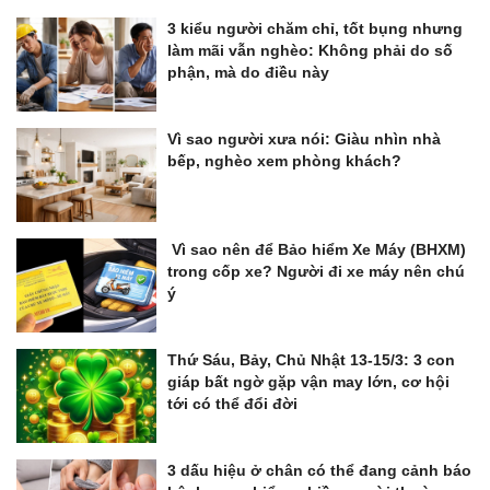
3 kiểu người chăm chỉ, tốt bụng nhưng
làm mãi vẫn nghèo: Không phải do số
phận, mà do điều này
Vì sao người xưa nói: Giàu nhìn nhà
bếp, nghèo xem phòng khách?
Vì sao nên để Bảo hiểm Xe Máy (BHXM)
trong cốp xe? Người đi xe máy nên chú
ý
Thứ Sáu, Bảy, Chủ Nhật 13-15/3: 3 con
giáp bất ngờ gặp vận may lớn, cơ hội
tới có thể đổi đời
3 dấu hiệu ở chân có thể đang cảnh báo