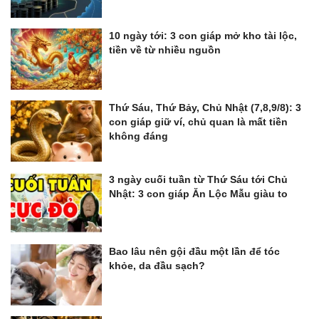
10 ngày tới: 3 con giáp mở kho tài lộc,
tiền về từ nhiều nguồn
Thứ Sáu, Thứ Bảy, Chủ Nhật (7,8,9/8): 3
con giáp giữ ví, chủ quan là mất tiền
không đáng
3 ngày cuối tuần từ Thứ Sáu tới Chủ
Nhật: 3 con giáp Ăn Lộc Mẫu giàu to
Bao lâu nên gội đầu một lần để tóc
khỏe, da đầu sạch?