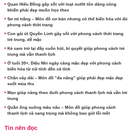
Quan Hiểu Đồng gây sốt với loạt outfit tôn dáng cũng
khiến phái đẹp muốn học theo
Sơ mi trắng – Món đồ cơ bản nhưng có thể biến hóa với đủ
phong cách thời trang
Con gái út Quyền Linh gây sốt với phong cách thời trang
trẻ trung, dễ mặc
Kẻ caro trở lại đầy cuốn hút, bí quyết giúp phong cách trẻ
trung mà vẫn thanh lịch
Ở tuổi 35+, Diệu Nhi ngày càng mặc đẹp với phong cách
biến hóa từ nữ tính đến cá tính
Chân váy dài – Món đồ "đa năng" giúp phái đẹp mặc đẹp
suốt mùa thu
Mẹo giúp nàng theo đuổi phong cách thanh lịch mà vẫn trẻ
trung
Quần ống suông màu nâu – Món đồ giúp phong cách
thanh lịch và sang trọng mà không bao giờ lỗi mốt
Tin nên đọc