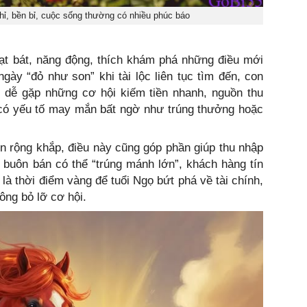
hỉ, bền bỉ, cuộc sống thường có nhiều phúc báo
oạt bát, năng động, thích khám phá những điều mới
ày “đỏ như son” khi tài lộc liên tục tìm đến, con
 dễ gặp những cơ hội kiếm tiền nhanh, nguồn thu
có yếu tố may mắn bất ngờ như trúng thưởng hoặc
ển rộng khắp, điều này cũng góp phần giúp thu nhập
 buôn bán có thể “trúng mánh lớn”, khách hàng tín
 là thời điểm vàng để tuổi Ngọ bứt phá về tài chính,
ng bỏ lỡ cơ hội.