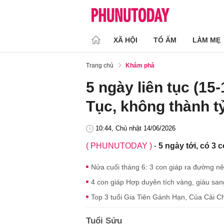
XÃ HỘI
TỔ ẤM
LÀM MẸ
Trang chủ
Khám phá
5 ngày liên tục (15-
Tục, không thành tỷ
10:44, Chủ nhật 14/06/2026
( PHUNUTODAY )
-
5 ngày tới, có 3 c
Nửa cuối tháng 6: 3 con giáp ra đường nên 
4 con giáp Hợp duyên tích vàng, giàu san
Top 3 tuổi Gia Tiên Gánh Hạn, Của Cải C
Tuổi Sửu