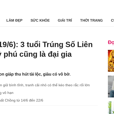
LÀM ĐẸP
SỨC KHỎE
GIẢI TRÍ
THỜI TRANG
C
Đọ
19/6): 3 tuổi Trúng Số Liên
 phú cũng là đại gia
on giáp thu hút tài lộc, giàu có vô bờ.
giữ bình tĩnh, tranh cãi nhỏ có thể kéo theo rắc rối lớn
g vô hạn
hất Chồng từ 14/6 đến 22/6