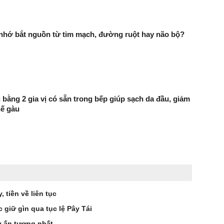
 nhớ bắt nguồn từ tim mạch, đường ruột hay não bộ?
 bằng 2 gia vị có sẵn trong bếp giúp sạch da đầu, giảm
hế gàu
 tiền về liên tục
 giữ gìn qua tục lệ Pây Tái
y ấn tượng nhất