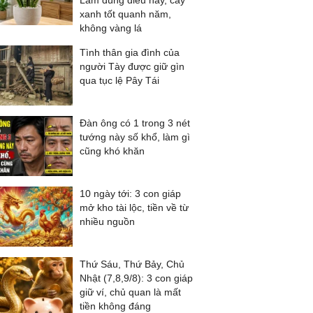
Làm đúng điều này, cây
xanh tốt quanh năm,
không vàng lá
Tình thân gia đình của
người Tày được giữ gìn
qua tục lệ Pây Tái
Đàn ông có 1 trong 3 nét
tướng này số khổ, làm gì
cũng khó khăn
10 ngày tới: 3 con giáp
mở kho tài lộc, tiền về từ
nhiều nguồn
Thứ Sáu, Thứ Bảy, Chủ
Nhật (7,8,9/8): 3 con giáp
giữ ví, chủ quan là mất
tiền không đáng