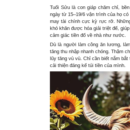
Tuổi Sửu là con giáp chăm chỉ, bền
ngày từ 15–19/6 vận trình của họ có 
may tài chính cực kỳ rực rỡ. Những 
khó khăn được hóa giải triệt để, giú
cảm giác tiền đổ về nhà như nước.
Dù là người làm công ăn lương, là
tăng thu nhập nhanh chóng. Thậm chí 
lũy tăng vù vù. Chỉ cần biết nắm bắt
cải thiện đáng kể túi tiền của mình.