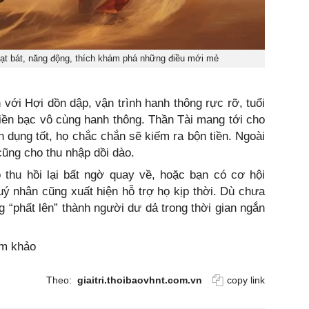
oạt bát, năng động, thích khám phá những điều mới mẻ
n với Hợi dồn dập, vận trình hanh thông rực rỡ, tuổi
iền bạc vô cùng hanh thông. Thần Tài mang tới cho
n dụng tốt, họ chắc chắn sẽ kiếm ra bộn tiền. Ngoài
cũng cho thu nhập dồi dào.
thu hồi lại bất ngờ quay về, hoặc bạn có cơ hội
uý nhân cũng xuất hiện hỗ trợ họ kịp thời. Dù chưa
g “phất lên” thành người dư dả trong thời gian ngắn
am khảo
Theo:
giaitri.thoibaovhnt.com.vn
copy link