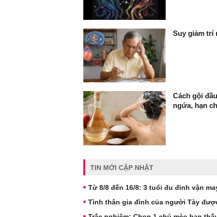
Suy giảm trí
Cách gội đầu
ngứa, hạn c
TIN MỚI CẬP NHẬT
Từ 8/8 đến 16/8: 3 tuổi đu đỉnh vận may,
Tình thân gia đình của người Tày được
Trắc nghiệm: Chọn 1 chú mèo bạn thấ