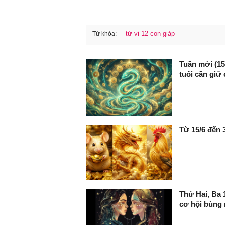
tử vi 12 con giáp
Từ khóa:
FaceBook
Tuần mới (15 -
tuổi cần giữ 
Từ 15/6 đến 3
Thứ Hai, Ba 
cơ hội bùng 