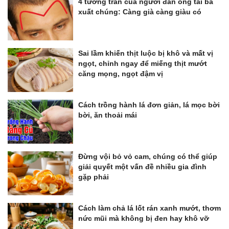
4 tướng trán của người đàn ông tài ba
xuất chúng: Càng già càng giàu có
Sai lầm khiến thịt luộc bị khô và mất vị
ngọt, chỉnh ngay để miếng thịt mướt
căng mọng, ngọt đậm vị
Cách trồng hành lá đơn giản, lá mọc bời
bời, ăn thoải mái
Đừng vội bỏ vỏ cam, chúng có thể giúp
giải quyết một vấn đề nhiều gia đình
gặp phải
Cách làm chả lá lốt rán xanh mướt, thơm
nức mũi mà không bị đen hay khô vỡ