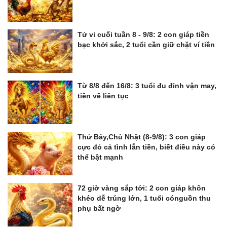
Tử vi cuối tuần 8 - 9/8: 2 con giáp tiền
bạc khởi sắc, 2 tuổi cần giữ chặt ví tiền
Từ 8/8 đến 16/8: 3 tuổi đu đỉnh vận may,
tiền về liên tục
Thứ Bảy,Chủ Nhật (8-9/8): 3 con giáp
cực đỏ cả tình lẫn tiền, biết điều này có
thể bật mạnh
72 giờ vàng sắp tới: 2 con giáp khôn
khéo dễ trúng lớn, 1 tuổi cónguồn thu
phụ bất ngờ