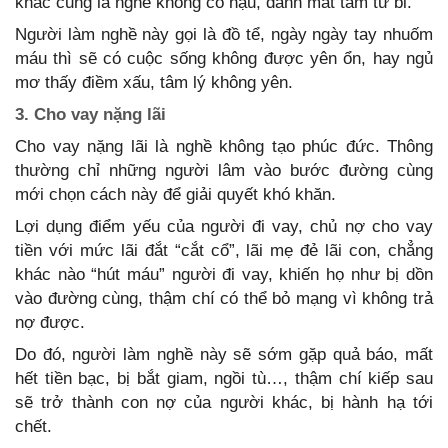
khác cũng là nghề không có hậu, đánh mất tâm từ bi.
Người làm nghề này gọi là đồ tể, ngày ngày tay nhuốm
máu thì sẽ có cuộc sống không được yên ổn, hay ngủ
mơ thấy điềm xấu, tâm lý không yên.
3. Cho vay nặng lãi
Cho vay nặng lãi là nghề không tạo phúc đức. Thông
thường chỉ những người lâm vào bước đường cùng
mới chọn cách này để giải quyết khó khăn.
Lợi dụng điểm yếu của người đi vay, chủ nợ cho vay
tiền với mức lãi đắt “cắt cổ”, lãi mẹ đẻ lãi con, chẳng
khác nào “hút máu” người đi vay, khiến họ như bị dồn
vào đường cùng, thậm chí có thể bỏ mạng vì không trả
nợ được.
Do đó, người làm nghề này sẽ sớm gặp quả báo, mất
hết tiền bạc, bị bắt giam, ngồi tù…, thậm chí kiếp sau
sẽ trở thành con nợ của người khác, bị hành hạ tới
chết.