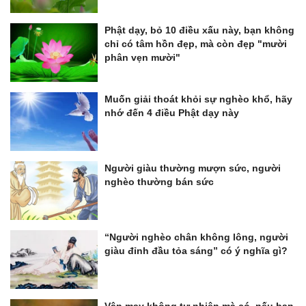
Phật dạy, bỏ 10 điều xấu này, bạn không
chỉ có tâm hồn đẹp, mà còn đẹp "mười
phân vẹn mười"
Muốn giải thoát khỏi sự nghèo khổ, hãy
nhớ đến 4 điều Phật dạy này
Người giàu thường mượn sức, người
nghèo thường bán sức
“Người nghèo chân không lông, người
giàu đỉnh đầu tỏa sáng” có ý nghĩa gì?
Vận may không tự nhiên mà có, nếu bạn