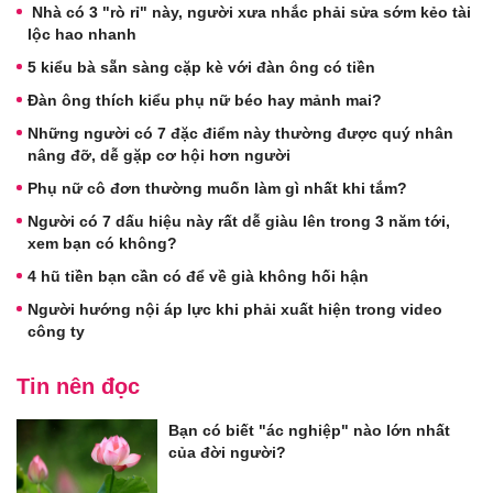
Nhà có 3 "rò rỉ" này, người xưa nhắc phải sửa sớm kẻo tài
lộc hao nhanh
5 kiểu bà sẵn sàng cặp kè với đàn ông có tiền
Đàn ông thích kiểu phụ nữ béo hay mảnh mai?
Những người có 7 đặc điểm này thường được quý nhân
nâng đỡ, dễ gặp cơ hội hơn người
Phụ nữ cô đơn thường muốn làm gì nhất khi tắm?
Người có 7 dấu hiệu này rất dễ giàu lên trong 3 năm tới,
xem bạn có không?
4 hũ tiền bạn cần có để về già không hối hận
Người hướng nội áp lực khi phải xuất hiện trong video
công ty
Tin nên đọc
Bạn có biết "ác nghiệp" nào lớn nhất
của đời người?