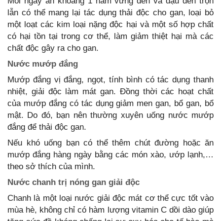
Mỗi ngày ăn khoảng 1 nắm vừng đen và đậu đen trộn
lẫn có thể mang lại tác dụng thải độc cho gan, loại bỏ
một loạt các kim loại nặng độc hại và một số hợp chất
có hại tồn tại trong cơ thể, làm giảm thiệt hại mà các
chất độc gây ra cho gan.
Nước mướp đắng
Mướp đắng vị đắng, ngọt, tính bình có tác dụng thanh
nhiệt, giải độc làm mát gan. Đồng thời các hoạt chất
của mướp đắng có tác dụng giảm men gan, bổ gan, bổ
mật. Do đó, bạn nên thường xuyên uống nước mướp
đắng để thải độc gan.
Nếu khó uống bạn có thể thêm chút đường hoặc ăn
mướp đắng hàng ngày bằng các món xào, ướp lạnh,…
theo sở thích của mình.
Nước chanh trị nóng gan giải độc
Chanh là một loại nước giải độc mát cơ thể cực tốt vào
mùa hè, không chỉ có hàm lượng vitamin C dồi dào giúp