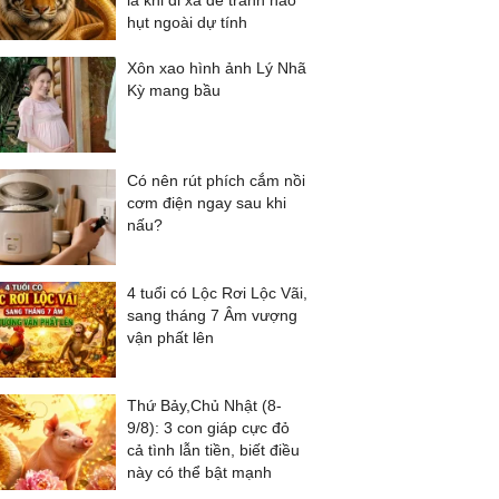
là khi đi xa để tránh hao
hụt ngoài dự tính
Xôn xao hình ảnh Lý Nhã
Kỳ mang bầu
Có nên rút phích cắm nồi
cơm điện ngay sau khi
nấu?
4 tuổi có Lộc Rơi Lộc Vãi,
sang tháng 7 Âm vượng
vận phất lên
Thứ Bảy,Chủ Nhật (8-
9/8): 3 con giáp cực đỏ
cả tình lẫn tiền, biết điều
này có thể bật mạnh