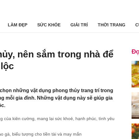
LÀM ĐẸP
SỨC KHỎE
GIẢI TRÍ
THỜI TRANG
C
Đọ
hủy, nên sắm trong nhà để
 lộc
a chọn những vật dụng phong thủy trang trí trong
g mỗi gia đình. Những vật dụng này sẽ giúp gia
ộc.
ng của kiên cường, mang lại sức khoẻ, hạnh phúc, tình yêu
o gà, biểu tượng cho tiền tài và may mắn