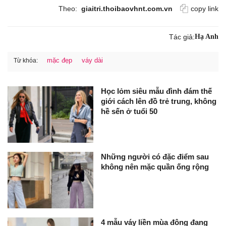
Theo:
giaitri.thoibaovhnt.com.vn
copy link
Tác giả:
Hạ Anh
mặc đẹp
váy dài
Từ khóa:
Học lỏm siêu mẫu đình đám thế
giới cách lên đồ trẻ trung, không
hề sến ở tuổi 50
Những người có đặc điểm sau
không nên mặc quần ống rộng
4 mẫu váy liền mùa đông đang