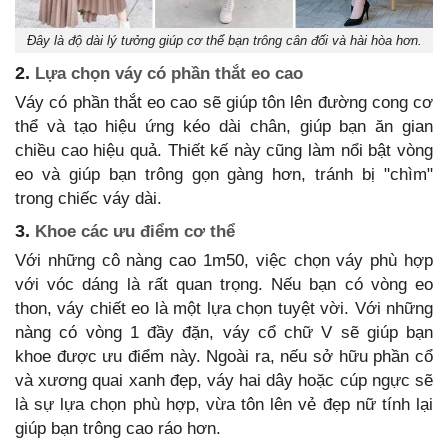
Đây là độ dài lý tưởng giúp cơ thể bạn trông cân đối và hài hòa hơn.
2.
Lựa chọn váy có phần thắt eo cao
Váy có phần thắt eo cao sẽ giúp tôn lên đường cong cơ
thể và tạo hiệu ứng kéo dài chân, giúp bạn ăn gian
chiều cao hiệu quả. Thiết kế này cũng làm nổi bật vòng
eo và giúp bạn trông gọn gàng hơn, tránh bị "chìm"
trong chiếc váy dài.
3.
Khoe các ưu điểm cơ thể
Với những cô nàng cao 1m50, việc chọn váy phù hợp
với vóc dáng là rất quan trọng. Nếu bạn có vòng eo
thon, váy chiết eo là một lựa chọn tuyệt vời. Với những
nàng có vòng 1 đầy đặn, váy cổ chữ V sẽ giúp bạn
khoe được ưu điểm này. Ngoài ra, nếu sở hữu phần cổ
và xương quai xanh đẹp, váy hai dây hoặc cúp ngực sẽ
là sự lựa chọn phù hợp, vừa tôn lên vẻ đẹp nữ tính lại
giúp bạn trông cao ráo hơn.