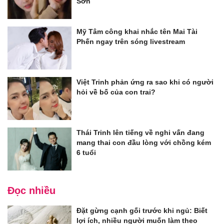
Sơn
Mỹ Tâm công khai nhắc tên Mai Tài
Phến ngay trên sóng livestream
Việt Trinh phản ứng ra sao khi có người
hỏi về bố của con trai?
Thái Trinh lên tiếng về nghi vấn đang
mang thai con đầu lòng với chồng kém
6 tuổi
Đọc nhiều
Đặt gừng cạnh gối trước khi ngủ: Biết
lợi ích, nhiều người muốn làm theo