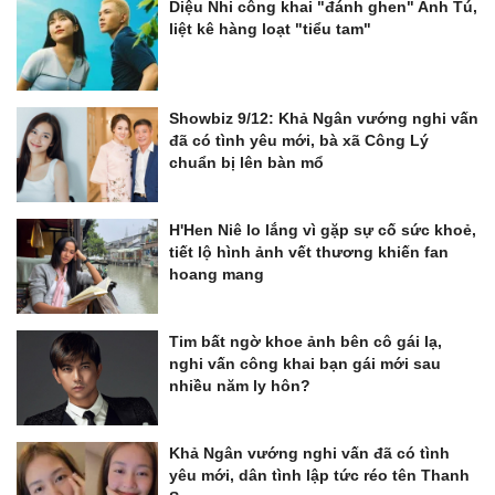
Diệu Nhi công khai "đánh ghen" Anh Tú,
liệt kê hàng loạt "tiểu tam"
Showbiz 9/12: Khả Ngân vướng nghi vấn
đã có tình yêu mới, bà xã Công Lý
chuẩn bị lên bàn mổ
H'Hen Niê lo lắng vì gặp sự cố sức khoẻ,
tiết lộ hình ảnh vết thương khiến fan
hoang mang
Tim bất ngờ khoe ảnh bên cô gái lạ,
nghi vấn công khai bạn gái mới sau
nhiều năm ly hôn?
Khả Ngân vướng nghi vấn đã có tình
yêu mới, dân tình lập tức réo tên Thanh