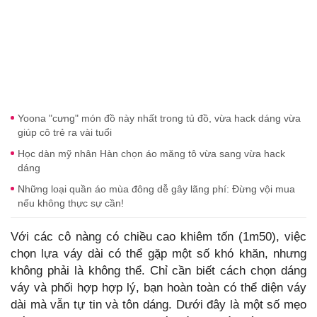
Yoona "cưng" món đồ này nhất trong tủ đồ, vừa hack dáng vừa
giúp cô trẻ ra vài tuổi
Học dàn mỹ nhân Hàn chọn áo măng tô vừa sang vừa hack
dáng
Những loại quần áo mùa đông dễ gây lãng phí: Đừng vội mua
nếu không thực sự cần!
Với các cô nàng có chiều cao khiêm tốn (1m50), việc
chọn lựa váy dài có thể gặp một số khó khăn, nhưng
không phải là không thể. Chỉ cần biết cách chọn dáng
váy và phối hợp hợp lý, bạn hoàn toàn có thể diện váy
dài mà vẫn tự tin và tôn dáng. Dưới đây là một số mẹo