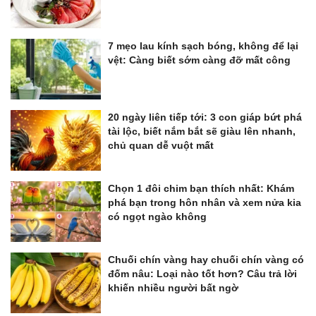
7 mẹo lau kính sạch bóng, không để lại
vệt: Càng biết sớm càng đỡ mất công
20 ngày liên tiếp tới: 3 con giáp bứt phá
tài lộc, biết nắm bắt sẽ giàu lên nhanh,
chủ quan dễ vuột mất
Chọn 1 đôi chim bạn thích nhất: Khám
phá bạn trong hôn nhân và xem nửa kia
có ngọt ngào không
Chuối chín vàng hay chuối chín vàng có
đốm nâu: Loại nào tốt hơn? Câu trả lời
khiến nhiều người bất ngờ