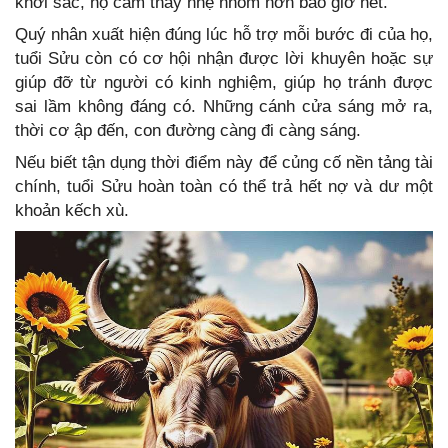
khởi sắc, họ cảm thấy nhẹ nhõm hơn bao giờ hết.
Quý nhân xuất hiện đúng lúc hỗ trợ mỗi bước đi của họ,
tuổi Sửu còn có cơ hội nhận được lời khuyên hoặc sự
giúp đỡ từ người có kinh nghiệm, giúp họ tránh được
sai lầm không đáng có. Những cánh cửa sáng mở ra,
thời cơ ập đến, con đường càng đi càng sáng.
Nếu biết tận dụng thời điểm này để củng cố nền tảng tài
chính, tuổi Sửu hoàn toàn có thể trả hết nợ và dư một
khoản kếch xù.