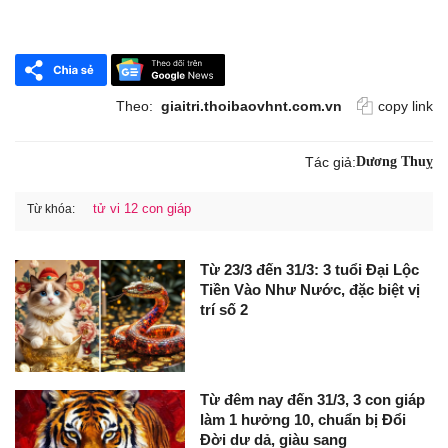
Theo:
giaitri.thoibaovhnt.com.vn
copy link
Tác giả:
Dương Thuỵ
tử vi 12 con giáp
Từ khóa:
Từ 23/3 đến 31/3: 3 tuổi Đại Lộc
Tiền Vào Như Nước, đặc biệt vị
trí số 2
Từ đêm nay đến 31/3, 3 con giáp
làm 1 hưởng 10, chuẩn bị Đổi
Đời dư dả, giàu sang