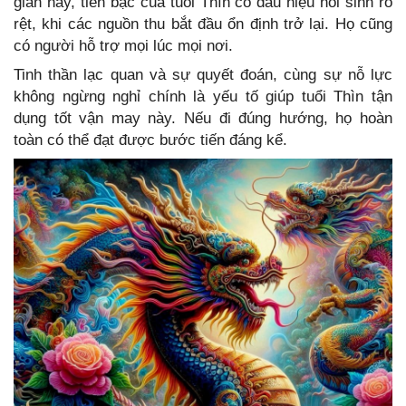
gian này, tiền bạc của tuổi Thìn có dấu hiệu hồi sinh rõ
rệt, khi các nguồn thu bắt đầu ổn định trở lại. Họ cũng
có người hỗ trợ mọi lúc mọi nơi.
Tinh thần lạc quan và sự quyết đoán, cùng sự nỗ lực
không ngừng nghỉ chính là yếu tố giúp tuổi Thìn tận
dụng tốt vận may này. Nếu đi đúng hướng, họ hoàn
toàn có thể đạt được bước tiến đáng kể.