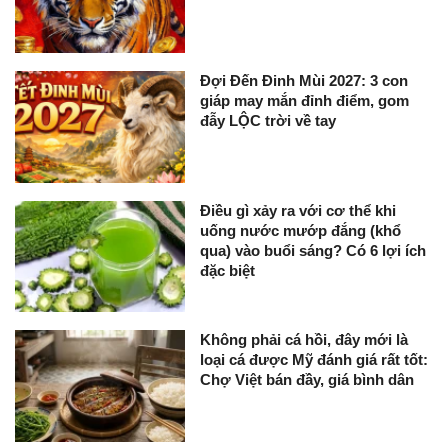
Đợi Đến Đinh Mùi 2027: 3 con
giáp may mắn đỉnh điểm, gom
đẫy LỘC trời về tay
Điều gì xảy ra với cơ thể khi
uống nước mướp đắng (khổ
qua) vào buổi sáng? Có 6 lợi ích
đặc biệt
Không phải cá hồi, đây mới là
loại cá được Mỹ đánh giá rất tốt:
Chợ Việt bán đầy, giá bình dân