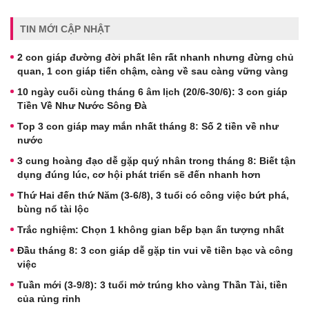
TIN MỚI CẬP NHẬT
2 con giáp đường đời phất lên rất nhanh nhưng đừng chủ
quan, 1 con giáp tiến chậm, càng về sau càng vững vàng
10 ngày cuối cùng tháng 6 âm lịch (20/6-30/6): 3 con giáp
Tiền Về Như Nước Sông Đà
Top 3 con giáp may mắn nhất tháng 8: Số 2 tiền về như
nước
3 cung hoàng đạo dễ gặp quý nhân trong tháng 8: Biết tận
dụng đúng lúc, cơ hội phát triển sẽ đến nhanh hơn
Thứ Hai đến thứ Năm (3-6/8), 3 tuổi có công việc bứt phá,
bùng nổ tài lộc
Trắc nghiệm: Chọn 1 không gian bếp bạn ấn tượng nhất
Đầu tháng 8: 3 con giáp dễ gặp tin vui về tiền bạc và công
việc
Tuần mới (3-9/8): 3 tuổi mở trúng kho vàng Thần Tài, tiền
của rủng rỉnh