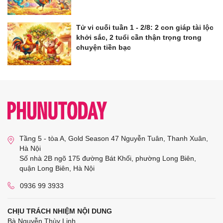
Tử vi cuối tuần 1 - 2/8: 2 con giáp tài lộc
khởi sắc, 2 tuổi cần thận trọng trong
chuyện tiền bạc
Tầng 5 - tòa A, Gold Season 47 Nguyễn Tuân, Thanh Xuân,
Hà Nội
Số nhà 2B ngõ 175 đường Bát Khối, phường Long Biên,
quận Long Biên, Hà Nội
0936 99 3933
CHỊU TRÁCH NHIỆM NỘI DUNG
Bà Nguyễn Thùy Linh