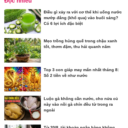
Đọc nhiều
Điều gì xảy ra với cơ thể khi uống nước
mướp đắng (khổ qua) vào buổi sáng?
Có 6 lợi ích đặc biệt
Mẹo trồng húng quế trong chậu xanh
tốt, thơm đậm, thu hái quanh năm
Top 3 con giáp may mắn nhất tháng 8:
Số 2 tiền về như nước
Luộc gà không cần nước, cho nửa củ
này vào nồi gà chín đều từ trong ra
ngoài
Từ 20/8, tài khoản ngân hàng không