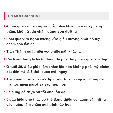
TIN MỚI CẬP NHẬT
4 thói quen nhiều người mắc phải khiến môi ngày càng
thâm, khô nứt dù chăm dùng son dưỡng
Loại quả vừa ngon miệng vừa giàu dưỡng chất hỗ trợ
chăm sóc làn da
Trấn Thành xuất hiện với chiếc mũi khác lạ
Cách sử dụng lá tía tô đúng để phát huy hiệu quả làm đẹp
Ở tuổi 39, điều giúp làm chậm lão hóa không phải mỹ phẩm
đắt tiền mà là 3 thói quen mỗi ngày
Tóc xoăn luôn khô xơ? Áp dụng 4 cách cấp ẩm đúng để
mái tóc mềm mượt và vào nếp hơn
Lá sung có thực sự tốt cho làn da?
5 dấu hiệu cho thấy cơ thể đang thiếu collagen và những
cách giúp làm chậm quá trình lão hóa