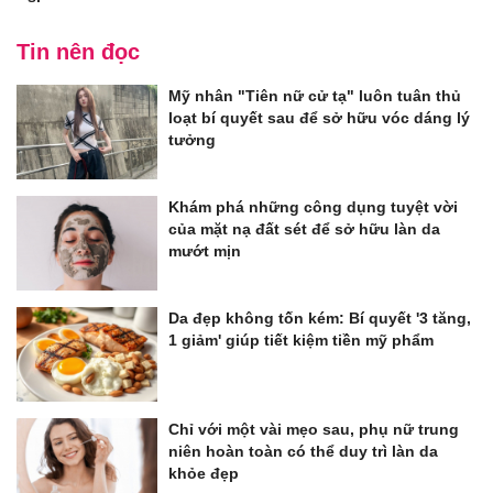
Tin nên đọc
Mỹ nhân "Tiên nữ cử tạ" luôn tuân thủ
loạt bí quyết sau để sở hữu vóc dáng lý
tưởng
Khám phá những công dụng tuyệt vời
của mặt nạ đất sét để sở hữu làn da
mướt mịn
Da đẹp không tốn kém: Bí quyết '3 tăng,
1 giảm' giúp tiết kiệm tiền mỹ phẩm
Chỉ với một vài mẹo sau, phụ nữ trung
niên hoàn toàn có thể duy trì làn da
khỏe đẹp