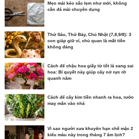
Mẹo mài kéo sắc lẹm như mới, không
cần đá mài chuyên dụng
Thứ Sáu, Thứ Bảy, Chủ Nhật (7,8,9/8): 3
con giáp giữ ví, chủ quan là mất tiền
không đáng
Cách để chậu hoa giấy từ tốt lá sang sai
hoa: Bí quyết này giúp cây nở rực rỡ
quanh năm
Cách để cây kim tiền nhanh ra hoa, rước
may mắn vào nhà
Vì sao người xưa khuyên hạn chế mặc 2
kiểu màu này trong tháng 7 âm lịch?