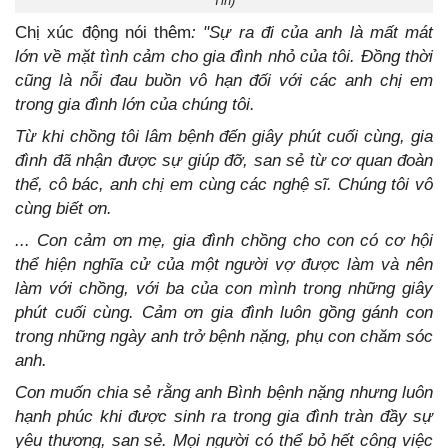
Tin)
Chị xúc động nói thêm
: "Sự ra đi của anh là mất mát
lớn về mặt tình cảm cho gia đình nhỏ của tôi. Đồng thời
cũng là nỗi đau buồn vô hạn đối với các anh chị em
trong gia đình lớn của chúng tôi.
Từ khi chồng tôi lâm bệnh đến giây phút cuối cùng, gia
đình đã nhận được sự giúp đỡ, san sẻ từ cơ quan đoàn
thể, cô bác, anh chị em cùng các nghệ sĩ. Chúng tôi vô
cùng biết ơn.
... Con cảm ơn mẹ, gia đình chồng cho con có cơ hội
thể hiện nghĩa cử của một người vợ được làm và nên
làm với chồng, với ba của con mình trong những giây
phút cuối cùng. Cảm ơn gia đình luôn gồng gánh con
trong những ngày anh trở bệnh nặng, phụ con chăm sóc
anh.
Con muốn chia sẻ rằng anh Bình bệnh nặng nhưng luôn
hạnh phúc khi được sinh ra trong gia đình tràn đầy sự
yêu thương, san sẻ. Mọi người có thể bỏ hết công việc