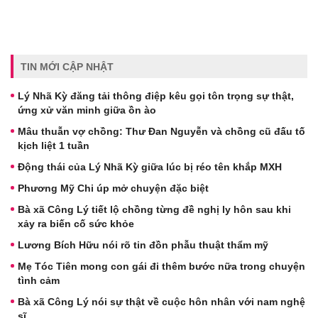
TIN MỚI CẬP NHẬT
Lý Nhã Kỳ đăng tải thông điệp kêu gọi tôn trọng sự thật,
ứng xử văn minh giữa ồn ào
Mâu thuẫn vợ chồng: Thư Đan Nguyễn và chồng cũ đấu tố
kịch liệt 1 tuần
Động thái của Lý Nhã Kỳ giữa lúc bị réo tên khắp MXH
Phương Mỹ Chi úp mở chuyện đặc biệt
Bà xã Công Lý tiết lộ chồng từng đề nghị ly hôn sau khi
xảy ra biến cố sức khỏe
Lương Bích Hữu nói rõ tin đồn phẫu thuật thẩm mỹ
Mẹ Tóc Tiên mong con gái đi thêm bước nữa trong chuyện
tình cảm
Bà xã Công Lý nói sự thật về cuộc hôn nhân với nam nghệ
sĩ