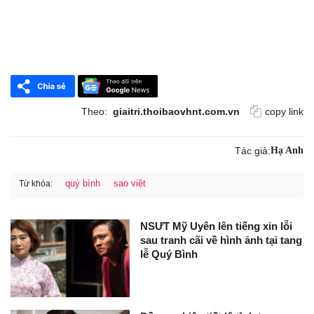
Theo:
giaitri.thoibaovhnt.com.vn
copy link
Tác giả:
Hạ Anh
quý bình
sao việt
Từ khóa:
NSƯT Mỹ Uyên lên tiếng xin lỗi
sau tranh cãi về hình ảnh tại tang
lễ Quý Bình