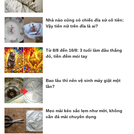
Nhà nào cũng có chiếc đĩa sứ cô tiên:
Vậy tiên nữ trên đĩa là ai?
Từ 8/8 đến 16/8: 3 tuổi làm đâu thắng
đó, tiền đếm mỏi tay
Bao lâu thì nên vệ sinh máy giặt một
lần?
Mẹo mài kéo sắc lẹm như mới, không
cần đá mài chuyên dụng