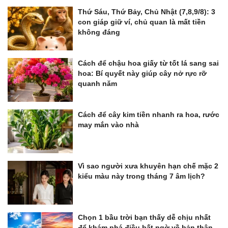
Thứ Sáu, Thứ Bảy, Chủ Nhật (7,8,9/8): 3
con giáp giữ ví, chủ quan là mất tiền
không đáng
Cách để chậu hoa giấy từ tốt lá sang sai
hoa: Bí quyết này giúp cây nở rực rỡ
quanh năm
Cách để cây kim tiền nhanh ra hoa, rước
may mắn vào nhà
Vì sao người xưa khuyên hạn chế mặc 2
kiểu màu này trong tháng 7 âm lịch?
Chọn 1 bầu trời bạn thấy dễ chịu nhất
để khám phá điều bất ngờ về bản thân