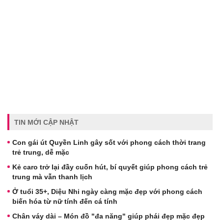
TIN MỚI CẬP NHẬT
Con gái út Quyền Linh gây sốt với phong cách thời trang
trẻ trung, dễ mặc
Kẻ caro trở lại đầy cuốn hút, bí quyết giúp phong cách trẻ
trung mà vẫn thanh lịch
Ở tuổi 35+, Diệu Nhi ngày càng mặc đẹp với phong cách
biến hóa từ nữ tính đến cá tính
Chân váy dài – Món đồ "đa năng" giúp phái đẹp mặc đẹp