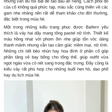
nhưng vẫn đủ nổi bật để tạo dấu ấn riêng. Cách phối đồ
của cô không quá phức tạp, màu sắc cũng thiên về các
gam nhẹ nhàng nên rất dễ tham khảo cho đời thường,
đặc biệt trong mùa hè.
Một trong những kiểu trang phục được Baifern yêu
thích là váy hai dây mang tông pastel nữ tính. Thiết kế
màu hồng nhạt với phom ôm nhẹ giúp tôn vóc dáng
thanh mảnh nhưng vẫn tạo cảm giác mềm mại, nữ tính.
Những chi tiết bèo nhún hay hoa đính ở phần cổ góp
phần tăng vẻ bay bổng cho tổng thể, giúp outfit vừa
ngọt ngào vừa có nét sang trọng đặc trưng. Đây cũng là
kiểu váy rất phù hợp cho những buổi hẹn hò, dạo phố
hay du lịch mùa hè.