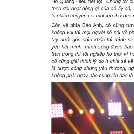
Hồ Quang Hiếu tiết lộ:
"Chúng tôi c
theo dõi hoạt động gì của cô ấy cả, 
là nhiều chuyện coi một xíu thử dạo n
Còn về phía Bảo Anh, cô cũng từn
không vui thì mọi người sẽ nói về p
tay dưới góc nhìn khác thì mình sẽ 
yêu hết mình, mình sống được bao l
trân trọng thì tội nghiệp họ thôi vì
cô cũng giải thích lý do ít chia sẻ v
là được công chúng yêu thương, n
không phải ngày nào cũng lên báo là 