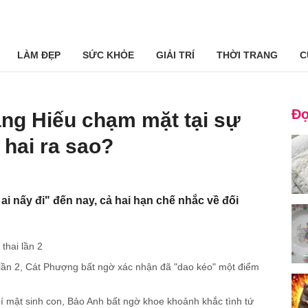
LÀM ĐẸP
SỨC KHỎE
GIẢI TRÍ
THỜI TRANG
C
Đọ
ng Hiếu chạm mặt tại sự
 hai ra sao?
i nấy đi" đến nay, cả hai hạn chế nhắc về đối
thai lần 2
lần 2, Cát Phượng bất ngờ xác nhận đã "dao kéo" một điểm
í mật sinh con, Bảo Anh bất ngờ khoe khoảnh khắc tình tứ