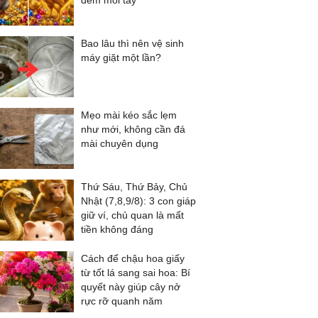
đếm mỏi tay
Bao lâu thì nên vệ sinh
máy giặt một lần?
Mẹo mài kéo sắc lẹm
như mới, không cần đá
mài chuyên dụng
Thứ Sáu, Thứ Bảy, Chủ
Nhật (7,8,9/8): 3 con giáp
giữ ví, chủ quan là mất
tiền không đáng
Cách để chậu hoa giấy
từ tốt lá sang sai hoa: Bí
quyết này giúp cây nở
rực rỡ quanh năm