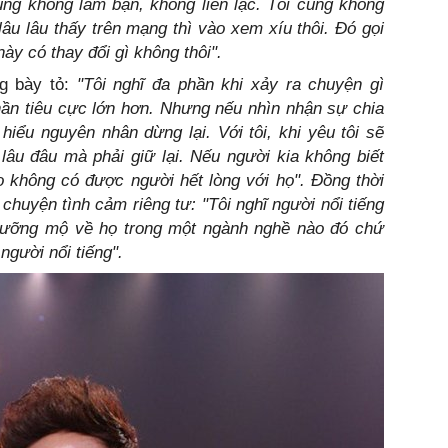
ũng không làm bạn, không liên lạc. Tôi cũng không
lâu lâu thấy trên mạng thì vào xem xíu thôi. Đó gọi
ày có thay đổi gì không thôi".
g bày tỏ:
"Tôi nghĩ đa phần khi xảy ra chuyện gì
hần tiêu cực lớn hơn. Nhưng nếu nhìn nhận sự chia
hiểu nguyên nhân dừng lại. Với tôi, khi yêu tôi sẽ
âu đâu mà phải giữ lại. Nếu người kia không biết
 họ không có được người hết lòng với họ". Đồng thời
ề chuyện tình cảm riêng tư: "Tôi nghĩ người nổi tiếng
gưỡng mộ về họ trong một ngành nghề nào đó chứ
người nổi tiếng".