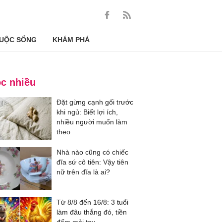
UỘC SỐNG
KHÁM PHÁ
c nhiều
Đặt gừng cạnh gối trước
khi ngủ: Biết lợi ích,
nhiều người muốn làm
theo
Nhà nào cũng có chiếc
đĩa sứ cô tiên: Vậy tiên
nữ trên đĩa là ai?
Từ 8/8 đến 16/8: 3 tuổi
làm đâu thắng đó, tiền