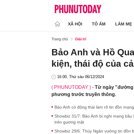
XÃ HỘI
TỔ ẤM
LÀM MẸ
Trang chủ
Giải trí
Bảo Anh và Hồ Qua
kiện, thái độ của cả
16:00, Thứ sáu 06/12/2024
( PHUNUTODAY )
-
Từ ngày "đường a
phương trước truyền thông.
Bảo Anh có động thái làm rõ tin đồn mang 
Showbiz 31/7: Bảo Anh bị nghi mang bầu 
trên gương mặt
Showbiz 29/6: Thúy Ngân vướng tin đồn b