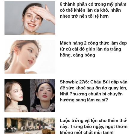
6 thành phần có trong mỹ phẩm
có thể khiến làn da khô, nhăn
nheo trở nên tồi tệ hơn
Mách nàng 2 công thức làm đẹp
từ củ cải đỏ giúp làn da trắng
hồng, căng bóng
Showbiz 27/6: Châu Bùi gặp vấn
đề sức khoẻ sau ồn ào quay lén,
Nhã Phương chuẩn bị chuyển
hướng sang làm ca sĩ?
Luộc trứng vịt lộn cho thêm thứ
này: Trứng béo ngậy, ngọt thơm
không một chút mùi tanh!