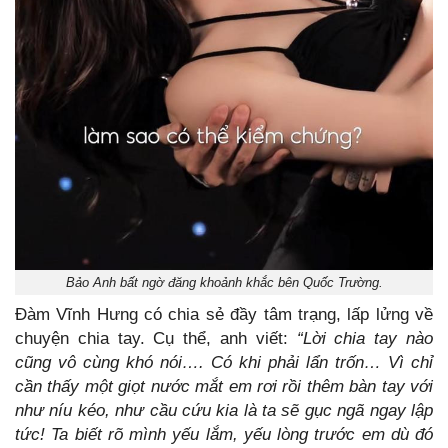
Bảo Anh bất ngờ đăng khoảnh khắc bên Quốc Trường.
Đàm Vĩnh Hưng có chia sẻ đầy tâm trạng, lấp lửng về
chuyện chia tay. Cụ thể, anh viết:
“Lời chia tay nào
cũng vô cùng khó nói….
Có khi phải lẩn trốn…
Vì chỉ
cần thấy một giọt nước mắt em rơi rồi thêm bàn tay với
như níu kéo, như cầu cứu kia là ta sẽ gục ngã ngay lập
tức! Ta biết rõ mình yếu lắm, yếu lòng trước em dù đó