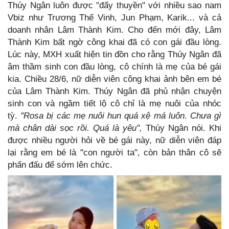
Thúy Ngân luôn được "đẩy thuyền" với nhiều sao nam
Vbiz như Trương Thế Vinh, Jun Phạm, Karik... và cả
doanh nhân Lâm Thành Kim. Cho đến mới đây, Lâm
Thành Kim bất ngờ công khai đã có con gái đầu lòng.
Lúc này, MXH xuất hiện tin đồn cho rằng Thúy Ngân đã
âm thầm sinh con đầu lòng, cô chính là mẹ của bé gái
kia. Chiều 28/6, nữ diễn viên công khai ảnh bên em bé
của Lâm Thành Kim. Thúy Ngân đã phủ nhận chuyện
sinh con và ngầm tiết lộ cô chỉ là mẹ nuôi của nhóc
tỳ.
"Rosa bị các mẹ nuôi hun quá xệ má luôn. Chưa gì
mà chân dài sọc rồi. Quá là yêu",
Thúy Ngân nói. Khi
được nhiều người hỏi về bé gái này, nữ diễn viên đáp
lại rằng em bé là "con người ta", còn bản thân cô sẽ
phấn đấu để sớm lên chức.