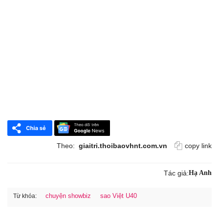
Theo:
giaitri.thoibaovhnt.com.vn
copy link
Tác giả:
Hạ Anh
chuyện showbiz
sao Việt U40
Từ khóa: