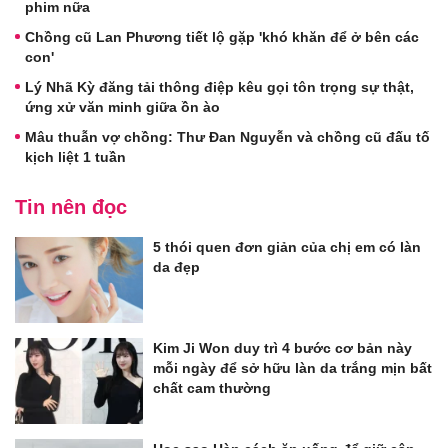
phim nữa
Chồng cũ Lan Phương tiết lộ gặp 'khó khăn để ở bên các
con'
Lý Nhã Kỳ đăng tải thông điệp kêu gọi tôn trọng sự thật,
ứng xử văn minh giữa ồn ào
Mâu thuẫn vợ chồng: Thư Đan Nguyễn và chồng cũ đấu tố
kịch liệt 1 tuần
Tin nên đọc
5 thói quen đơn giản của chị em có làn
da đẹp
Kim Ji Won duy trì 4 bước cơ bản này
mỗi ngày để sở hữu làn da trắng mịn bất
chất cam thường