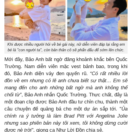
Khi được nhiều người hỏi về bé gái này, nữ diễn viên đáp lại rằng em
bé là "con người ta", còn bản thân cô sẽ phấn đấu để sớm lên chức.
Mới đây, Bảo Anh bất ngờ đăng khoảnh khắc bên Quốc
Trường. Nam diễn viên mặc vest bảnh bao, trong khi
đó, Bảo Anh diện váy đen quyến rũ.
“Có rất nhiều lời
đồn về em nhưng có lẽ anh chưa biết sự thật… Em sẽ
mang đến cho anh những bất ngờ mà anh không thể
chối từ”
, Bảo Anh nhắn Quốc Trường. Thực chất, đây là
một đoạn clip được Bảo Anh đầu tư chỉn chu, thành một
câu chuyện để quảng bá cho một dự án sắp tới. "
Ủa
chính ra ý tưởng là làm Brad Pitt với Angelina Jolie
nhưng sao phiên bản này tôi xem, tôi không dừng cười
được nè trời”
, giọng ca Như Lời Đồn chia sẻ.