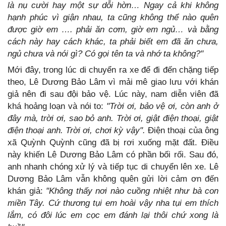
là nụ cười hay một sự dỗi hờn…
Ngay cả khi không
hạnh phúc vì giận nhau, ta cũng không thể nào quên
được giờ em …. phải ăn cơm, giờ em ngủ… và bằng
cách này hay cách khác, ta phải biết em đã ăn chưa,
ngủ chưa và nói gì? Có gọi tên ta và nhớ ta không?"
Mới đây, trong lúc di chuyển ra xe để đi đến chặng tiếp
theo, Lê Dương Bảo Lâm vì mải mê giao lưu với khán
giả nên đi sau đội bảo vệ. Lúc này, nam diễn viên đã
khá hoảng loạn và nói to:
"Trời ơi, bảo vệ ơi, còn anh ở
đây mà, trời ơi, sao bỏ anh. Trời ơi, giật điện thoại, giật
điện thoại anh. Trời ơi, chơi kỳ vậy".
Điện thoại của ông
xã Quỳnh Quỳnh cũng đã bị rơi xuống mặt đất. Điều
này khiến Lê Dương Bảo Lâm có phần bối rối. Sau đó,
anh nhanh chóng xử lý và tiếp tục di chuyển lên xe. Lê
Dương Bảo Lâm vẫn không quên gửi lời cảm ơn đến
khán giả:
"Không thấy nơi nào cuồng nhiệt như bà con
miền Tây. Cứ thương tụi em hoài vậy nha tụi em thích
lắm, có đôi lúc em cọc em đánh lại thôi chứ xong là