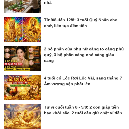
nhà
Từ 9/8 đến 12/8: 3 tuổi Quý Nhân che
chở, liên tục đếm tiền
2 bộ phận của phụ nữ càng to càng phú
quý, 3 bộ phận càng nhỏ càng giàu
sang
4 tuổi có Lộc Rơi Lộc Vãi, sang tháng 7
Âm vượng vận phất lên
Tử vi cuối tuần 8 - 9/8: 2 con giáp tiền
bạc khởi sắc, 2 tuổi cần giữ chặt ví tiền