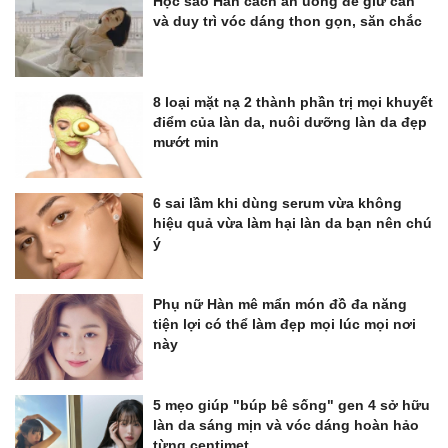
Học sao Hàn cách ăn uống để giữ cân
và duy trì vóc dáng thon gọn, săn chắc
8 loại mặt nạ 2 thành phần trị mọi khuyết
điểm của làn da, nuôi dưỡng làn da đẹp
mướt min
6 sai lầm khi dùng serum vừa không
hiệu quả vừa làm hại làn da bạn nên chú
ý
Phụ nữ Hàn mê mẩn món đồ đa năng
tiện lợi có thể làm đẹp mọi lúc mọi nơi
này
5 mẹo giúp "búp bê sống" gen 4 sở hữu
làn da sáng mịn và vóc dáng hoàn hảo
từng centimet