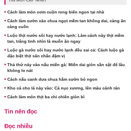
TIN MỚI CẬP NHẬT
Cách làm món cơm cuộn rong biển ngon tại nhà
Cách làm sườn xào chua ngọt mềm tan không dai, càng ăn
càng cuốn
Luộc thịt nước sôi hay nước lạnh: Làm cách này thịt mềm
tan, trắng tinh nhìn là muốn ăn ngay
Luộc gà nước sôi hay nước lạnh đều sai cả: Cách luộc gà
đặc biệt thịt săn chắc đậm vị
Thả thứ náy vào nấu miến gà: Miến dai giòn sần sật để lâu
không lo nát
Cách nấu canh dưa chua hầm sườn bò ngon
Kho cá cho lá này vào: Cá nục xương, lên màu cánh rán
Cách làm món thịt ba chỉ chiên giòn bì
Tin nên đọc
Đọc nhiều