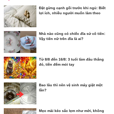
Đặt gừng cạnh gối trước khi ngủ: Biết
lợi ích, nhiều người muốn làm theo
Nhà nào cũng có chiếc đĩa sứ cô tiên:
Vậy tiên nữ trên đĩa là ai?
Từ 8/8 đến 16/8: 3 tuổi làm đâu thắng
đó, tiền đếm mỏi tay
Bao lâu thì nên vệ sinh máy giặt một
lần?
Mẹo mài kéo sắc lẹm như mới, không