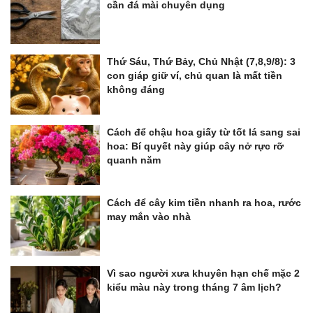
cần đá mài chuyên dụng
Thứ Sáu, Thứ Bảy, Chủ Nhật (7,8,9/8): 3
con giáp giữ ví, chủ quan là mất tiền
không đáng
Cách để chậu hoa giấy từ tốt lá sang sai
hoa: Bí quyết này giúp cây nở rực rỡ
quanh năm
Cách để cây kim tiền nhanh ra hoa, rước
may mắn vào nhà
Vì sao người xưa khuyên hạn chế mặc 2
kiểu màu này trong tháng 7 âm lịch?