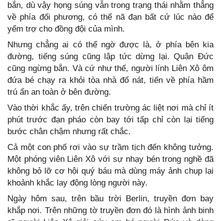
bắn, dù vậy họng súng vẫn trong trạng thái nhằm thẳng
về phía đối phương, có thể nã đạn bất cứ lúc nào để
yểm trợ cho đồng đội của mình.
Nhưng chẳng ai có thể ngờ được là, ở phía bên kia
đường, tiếng súng cũng lập tức dừng lại. Quân Đức
cũng ngừng bắn. Và cứ như thế, người lính Liên Xô ôm
đứa bé chạy ra khỏi tòa nhà đổ nát, tiến về phía hầm
trú ẩn an toàn ở bên đường.
Vào thời khắc ấy, trên chiến trường ác liệt nơi mà chỉ ít
phút trước đạn pháo còn bay tới tấp chỉ còn lại tiếng
bước chân chậm nhưng rất chắc.
Cả một con phố rơi vào sự trầm tịch đến không tưởng.
Một phóng viên Liên Xô với sự nhạy bén trong nghề đã
không bỏ lỡ cơ hội quý báu mà dùng máy ảnh chụp lại
khoảnh khắc lay động lòng người này.
Ngày hôm sau, trên bầu trời Berlin, truyền đơn bay
khắp nơi. Trên những tờ truyền đơn đó là hình ảnh binh