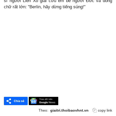
sĩ người Liên Xô giải cứu em bé người Đức và dòng
chữ rất lớn: "Berlin, hãy dừng tiếng súng!"
Theo:
giaitri.thoibaovhnt.vn
copy link