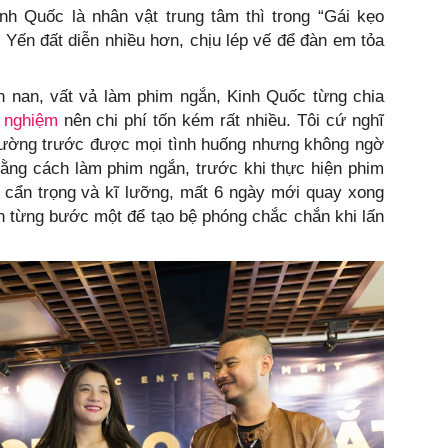
nh Quốc là nhân vật trung tâm thì trong “Gái kẹo
Yến đất diễn nhiều hơn, chịu lép vế để đàn em tỏa
n nan, vất vả làm phim ngắn, Kinh Quốc từng chia
h nghiệm
nên chi phí tốn kém rất nhiều. Tôi cứ nghĩ
lường trước được mọi tình huống nhưng không ngờ
bằng cách làm phim ngắn, trước khi thực hiện phim
t cẩn trọng và kĩ lưỡng, mất 6 ngày mới quay xong
n từng bước một để tạo bệ phóng chắc chắn khi lấn