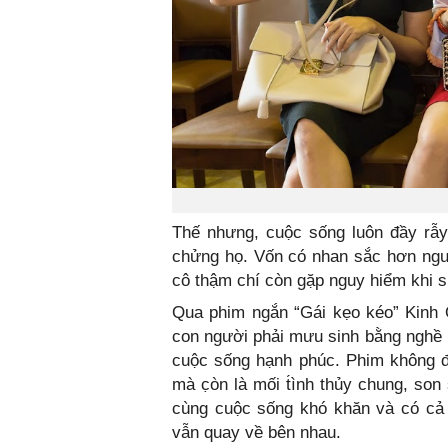
Thế nhưng, cuộc sống luôn đầy rẫ
chửng họ. Vốn có nhan sắc hơn ngườ
cô thậm chí còn gặp nguy hiểm khi su
Qua phim ngắn “Gái kẹo kéo” Kinh
con người phải mưu sinh bằng nghề b
cuộc sống hạnh phúc. Phim không đ
mà c̣òn là mối t́ình thủy chung, son
cùng cuộc sống khó khăn và có cả
vẫn quay về bên nhau.