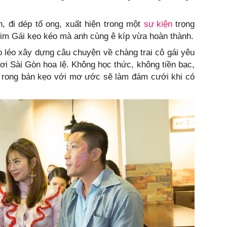
, đi dép tổ ong, xuất hiện trong một
sự kiện
trọng
him Gái kẹo kéo mà anh cùng ê kíp vừa hoàn thành.
 léo xây dựng câu chuyện về chàng trai cô gái yêu
i Sài Gòn hoa lệ. Không học thức, không tiền bạc,
t rong bán kẹo với mơ ước sẽ làm đám cưới khi có