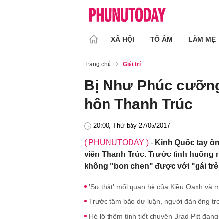
XÃ HỘI
TỔ ẤM
LÀM MẸ
Trang chủ
Giải trí
Bị Như Phúc cưỡng
hôn Thanh Trúc
20:00, Thứ bảy 27/05/2017
( PHUNUTODAY )
-
Kinh Quốc tay ôm
viên Thanh Trúc. Trước tình huống 
không "bon chen" được với "gái trẻ
'Sự thật' mối quan hệ của Kiều Oanh và
Trước tâm bão dư luận, người đàn ông tr
Hé lộ thêm tình tiết chuyện Brad Pitt đan