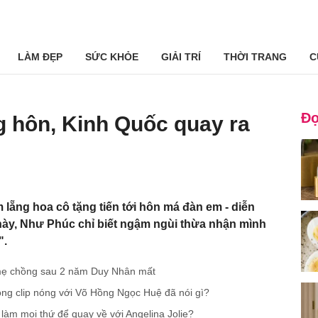
LÀM ĐẸP
SỨC KHỎE
GIẢI TRÍ
THỜI TRANG
C
Đọ
 hôn, Kinh Quốc quay ra
 lẵng hoa cô tặng tiến tới hôn má đàn em - diễn
này, Như Phúc chỉ biết ngậm ngùi thừa nhận mình
".
 mẹ chồng sau 2 năm Duy Nhân mất
ong clip nóng với Võ Hồng Ngọc Huệ đã nói gì?
g làm mọi thứ để quay về với Angelina Jolie?