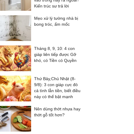
vào trong hay ra ngoài?
Kiến trúc sư trả lời
Mẹo xử lý tường nhà bị
bong tróc, ẩm mốc
Tháng 8, 9, 10: 4 con
giáp liên tiếp được Gỡ
khó, có Tiền có Quyền
Thứ Bảy,Chủ Nhật (8-
9/8): 3 con giáp cực đỏ
cả tình lẫn tiền, biết điều
này có thể bật mạnh
Nên dùng thớt nhựa hay
thớt gỗ tốt hơn?