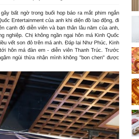
ây bất ngờ trong buổi họp báo ra mắt phim ngắn
uốc Entertainment của anh khi diện đồ lao động, đi
ên cạnh đó diễn viên và bạn thân lâu năm của anh,
g nghiệp. Chị không ngần ngại hôn má Kinh Quốc
iều vết son đỏ trên má anh. Đáp lại Như Phúc, Kinh
 tới hôn má đàn em - diễn viên Thanh Trúc. Trước
 ngậm ngùi thừa nhận mình không "bon chen" được