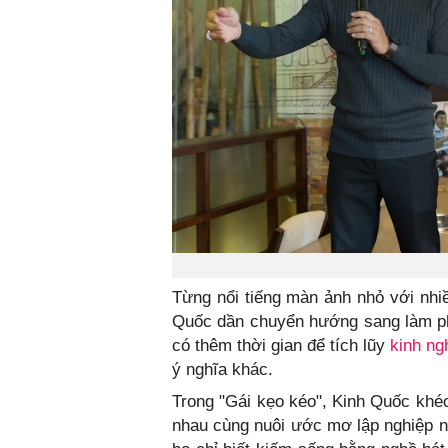
Từng nổi tiếng màn ảnh nhỏ với nhiề
Quốc dần chuyển hướng sang làm ph
có thêm thời gian để tích lũy
kinh ng
ý nghĩa khác.
Trong "Gái kẹo kéo", Kinh Quốc khéo
nhau cùng nuôi ước mơ lập nghiệp nơ