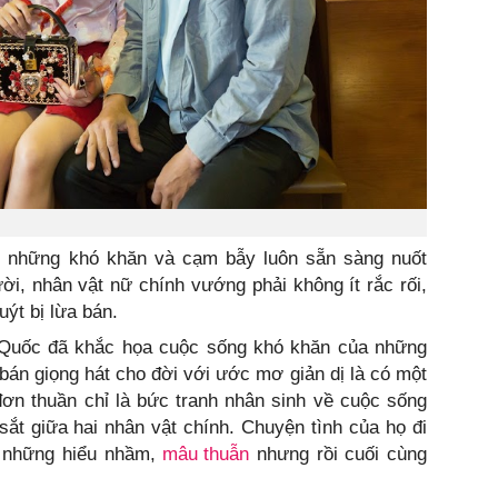
y những khó khăn và cạm bẫy luôn sẵn sàng nuốt
i, nhân vật nữ chính vướng phải không ít rắc rối,
ýt bị lừa bán.
 Quốc đã khắc họa cuộc sống khó khăn của những
án giọng hát cho đời với ước mơ giản dị là có một
ơn thuần chỉ là bức tranh nhân sinh về cuộc sống
 sắt giữa hai nhân vật chính. Chuyện tình của họ đi
 những hiểu nhầm,
mâu thuẫn
nhưng rồi cuối cùng