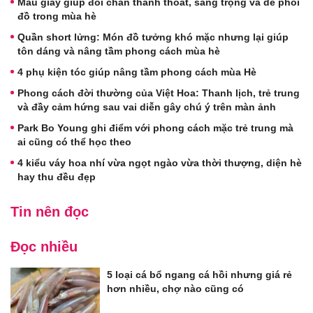
Mẫu giày giúp đôi chân thanh thoát, sang trọng và dễ phối
đồ trong mùa hè
Quần short lửng: Món đồ tưởng khó mặc nhưng lại giúp
tôn dáng và nâng tầm phong cách mùa hè
4 phụ kiện tóc giúp nâng tầm phong cách mùa Hè
Phong cách đời thường của Việt Hoa: Thanh lịch, trẻ trung
và đầy cảm hứng sau vai diễn gây chú ý trên màn ảnh
Park Bo Young ghi điểm với phong cách mặc trẻ trung mà
ai cũng có thể học theo
4 kiểu váy hoa nhí vừa ngọt ngào vừa thời thượng, diện hè
hay thu đều đẹp
Tin nên đọc
Đọc nhiều
5 loại cá bổ ngang cá hồi nhưng giá rẻ
hơn nhiều, chợ nào cũng có