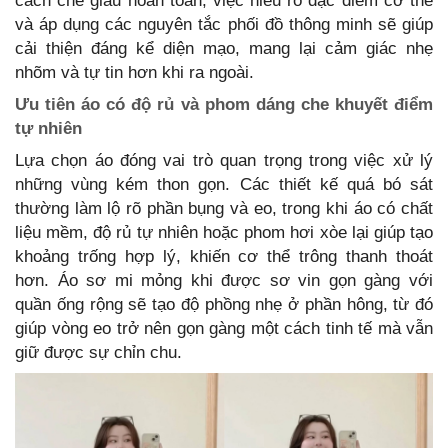
cách che giấu hoàn toàn, việc hiểu rõ đặc điểm cơ thể
và áp dụng các nguyên tắc phối đồ thông minh sẽ giúp
cải thiện đáng kể diện mạo, mang lại cảm giác nhẹ
nhõm và tự tin hơn khi ra ngoài.
Ưu tiên áo có độ rủ và phom dáng che khuyết điểm
tự nhiên
Lựa chọn áo đóng vai trò quan trọng trong việc xử lý
những vùng kém thon gọn. Các thiết kế quá bó sát
thường làm lộ rõ phần bụng và eo, trong khi áo có chất
liệu mềm, độ rủ tự nhiên hoặc phom hơi xòe lại giúp tạo
khoảng trống hợp lý, khiến cơ thể trông thanh thoát
hơn. Áo sơ mi mỏng khi được sơ vin gọn gàng với
quần ống rộng sẽ tạo độ phồng nhẹ ở phần hông, từ đó
giúp vòng eo trở nên gọn gàng một cách tinh tế mà vẫn
giữ được sự chỉn chu.