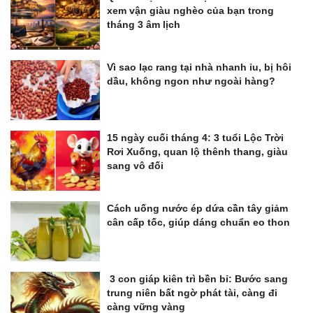
xem vận giàu nghèo của bạn trong
tháng 3 âm lịch
Vì sao lạc rang tại nhà nhanh ỉu, bị hôi
dầu, không ngon như ngoài hàng?
15 ngày cuối tháng 4: 3 tuổi Lộc Trời
Rơi Xuống, quan lộ thênh thang, giàu
sang vô đối
Cách uống nước ép dứa cần tây giảm
cân cấp tốc, giúp dáng chuẩn eo thon
3 con giáp kiên trì bền bỉ: Bước sang
trung niên bất ngờ phát tài, càng đi
càng vững vàng