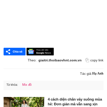
Theo:
giaitri.thoibaovhnt.com.vn
copy link
Tác giả:
Hạ Anh
Mix đồ
Từ khóa:
4 cách diện chân váy suông mùa
hè: Đơn giản mà vẫn sang xịn