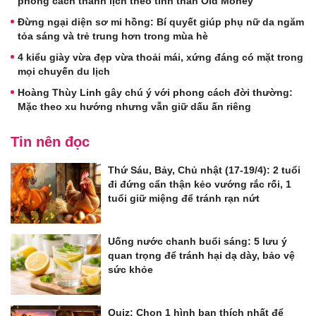
phong cách thanh lịch theo tinh thần Old Money
Đừng ngại diện sơ mi hồng: Bí quyết giúp phụ nữ da ngăm
tỏa sáng và trẻ trung hơn trong mùa hè
4 kiểu giày vừa đẹp vừa thoải mái, xứng đáng có mặt trong
mọi chuyến du lịch
Hoàng Thùy Linh gây chú ý với phong cách đời thường:
Mặc theo xu hướng nhưng vẫn giữ dấu ấn riêng
Tin nên đọc
Thứ Sáu, Bảy, Chủ nhật (17-19/4): 2 tuổi
đi đứng cẩn thận kẻo vướng rắc rối, 1
tuổi giữ miệng để tránh rạn nứt
Uống nước chanh buổi sáng: 5 lưu ý
quan trọng để tránh hại dạ dày, bảo vệ
sức khỏe
Quiz: Chọn 1 hình bạn thích nhất để