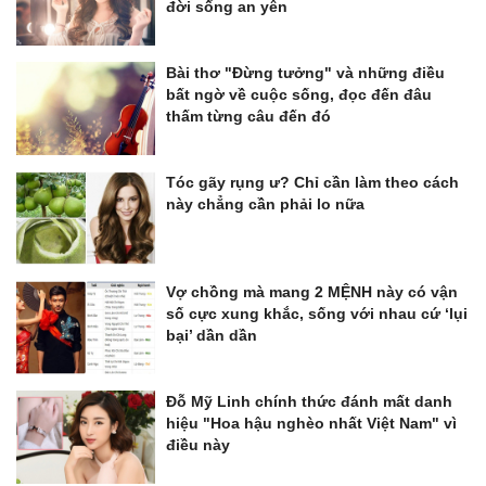
đời sống an yên
Bài thơ "Đừng tưởng" và những điều
bất ngờ về cuộc sống, đọc đến đâu
thấm từng câu đến đó
Tóc gãy rụng ư? Chỉ cần làm theo cách
này chẳng cần phải lo nữa
Vợ chồng mà mang 2 MỆNH này có vận
số cực xung khắc, sống với nhau cứ ‘lụi
bại’ dần dần
Đỗ Mỹ Linh chính thức đánh mất danh
hiệu "Hoa hậu nghèo nhất Việt Nam" vì
điều này