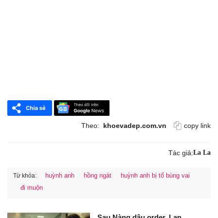
Theo:
khoevadep.com.vn
copy link
Tác giả:
La La
huỳnh anh
hồng ngát
huỳnh anh bị tố bùng vai
Từ khóa:
đi muộn
Sau Nàng dâu order, Lan