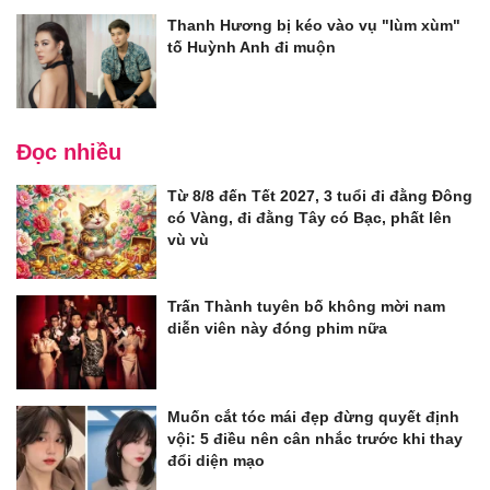
Thanh Hương bị kéo vào vụ "lùm xùm"
tố Huỳnh Anh đi muộn
Đọc nhiều
Từ 8/8 đến Tết 2027, 3 tuổi đi đằng Đông
có Vàng, đi đằng Tây có Bạc, phất lên
vù vù
Trấn Thành tuyên bố không mời nam
diễn viên này đóng phim nữa
Muốn cắt tóc mái đẹp đừng quyết định
vội: 5 điều nên cân nhắc trước khi thay
đổi diện mạo