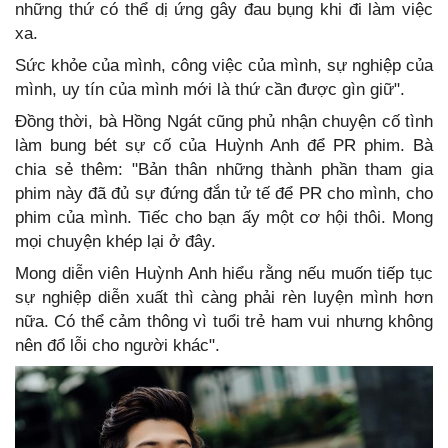
những thứ có thể dị ứng gây đau bụng khi đi làm việc
xa.
Sức khỏe của mình, công việc của mình, sự nghiệp của
mình, uy tín của mình mới là thứ cần được gìn giữ".
Đồng thời, bà Hồng Ngát cũng phủ nhận chuyện cố tình
làm bung bét sự cố của Huỳnh Anh để PR phim. Bà
chia sẻ thêm: "Bản thân những thành phần tham gia
phim này đã đủ sự đứng đắn tử tế để PR cho mình, cho
phim của mình. Tiếc cho bạn ấy một cơ hội thôi. Mong
mọi chuyện khép lại ở đây.
Mong diễn viên Huỳnh Anh hiểu rằng nếu muốn tiếp tục
sự nghiệp diễn xuất thì càng phải rèn luyện mình hơn
nữa. Có thể cảm thông vì tuổi trẻ ham vui nhưng không
nên đổ lỗi cho người khác".