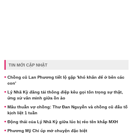
TIN MỚI CẬP NHẬT
Chồng cũ Lan Phương tiết lộ gặp 'khó khăn để ở bên các
con'
Lý Nhã Kỳ đăng tải thông điệp kêu gọi tôn trọng sự thật,
ứng xử văn minh giữa ồn ào
Mâu thuẫn vợ chồng: Thư Đan Nguyễn và chồng cũ đấu tố
kịch liệt 1 tuần
Động thái của Lý Nhã Kỳ giữa lúc bị réo tên khắp MXH
Phương Mỹ Chi úp mở chuyện đặc biệt