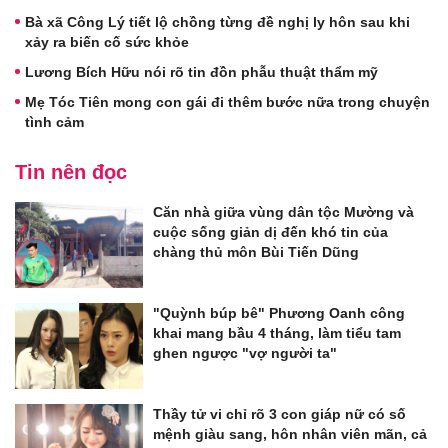
Bà xã Công Lý tiết lộ chồng từng đề nghị ly hôn sau khi
xảy ra biến cố sức khỏe
Lương Bích Hữu nói rõ tin đồn phẫu thuật thẩm mỹ
Mẹ Tóc Tiên mong con gái đi thêm bước nữa trong chuyện
tình cảm
Tin nên đọc
Căn nhà giữa vùng dân tộc Mường và
cuộc sống giản dị đến khó tin của
chàng thủ môn Bùi Tiến Dũng
"Quỳnh búp bê" Phương Oanh công
khai mang bầu 4 tháng, làm tiểu tam
ghen ngược "vợ người ta"
Thầy tử vi chỉ rõ 3 con giáp nữ có số
mệnh giàu sang, hôn nhân viên mãn, cả