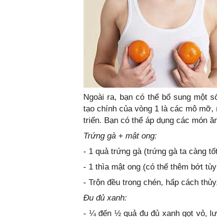
Ngoài ra, bạn có thể bổ sung một s
tạo chính của vòng 1 là các mô mỡ, 
triển. Bạn có thể áp dụng các món ă
Trứng gà + mật ong:
- 1 quả trứng gà (trứng gà ta càng tố
- 1 thìa mật ong (có thể thêm bớt tù
- Trộn đều trong chén, hấp cách thủy
Đu đủ xanh:
- ¼ đến ½ quả đu đủ xanh gọt vỏ, l