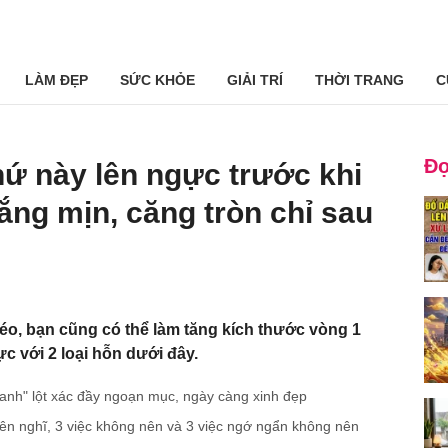
LÀM ĐẸP
SỨC KHỎE
GIẢI TRÍ
THỜI TRANG
C
Đọ
hứ này lên ngực trước khi
trắng mịn, căng tròn chỉ sau
o, bạn cũng có thể làm tăng kích thước vòng 1
c với 2 loại hỗn dưới đây.
 xanh" lột xác đầy ngoạn mục, ngày càng xinh đẹp
ên nghĩ, 3 việc không nên và 3 việc ngớ ngẩn không nên