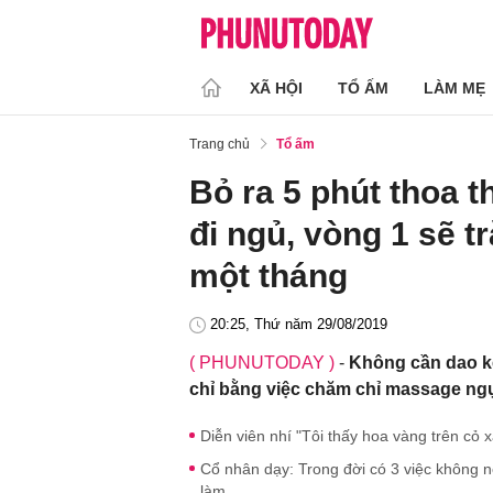
XÃ HỘI
TỔ ẤM
LÀM MẸ
Trang chủ
Tổ ấm
Bỏ ra 5 phút thoa t
đi ngủ, vòng 1 sẽ 
một tháng
20:25, Thứ năm 29/08/2019
( PHUNUTODAY )
-
Không cần dao ké
chỉ bằng việc chăm chỉ massage ngự
Diễn viên nhí "Tôi thấy hoa vàng trên cỏ
Cổ nhân dạy: Trong đời có 3 việc không n
làm