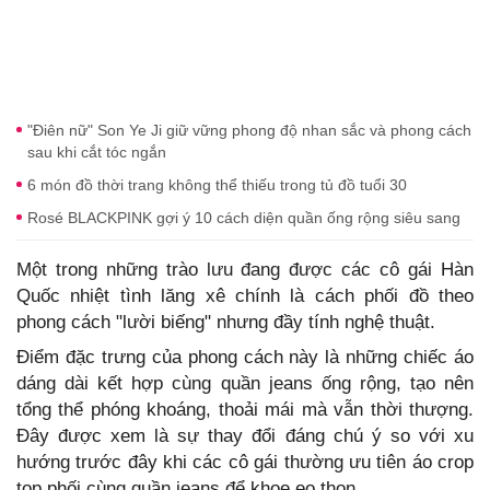
"Điên nữ" Son Ye Ji giữ vững phong độ nhan sắc và phong cách
sau khi cắt tóc ngắn
6 món đồ thời trang không thể thiếu trong tủ đồ tuổi 30
Rosé BLACKPINK gợi ý 10 cách diện quần ống rộng siêu sang
Một trong những trào lưu đang được các cô gái Hàn
Quốc nhiệt tình lăng xê chính là cách phối đồ theo
phong cách "lười biếng" nhưng đầy tính nghệ thuật.
Điểm đặc trưng của phong cách này là những chiếc áo
dáng dài kết hợp cùng quần jeans ống rộng, tạo nên
tổng thể phóng khoáng, thoải mái mà vẫn thời thượng.
Đây được xem là sự thay đổi đáng chú ý so với xu
hướng trước đây khi các cô gái thường ưu tiên áo crop
top phối cùng quần jeans để khoe eo thon.