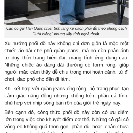
Các cô gái Hàn Quốc nhiệt tình lăng xê cách phối đồ theo phong cách
"lười biếng" nhưng đầy tính nghệ thuật.
Xu hướng phối đồ này không chỉ đơn giản là mặc một
chiếc áo dài che phủ quần jeans, mà nó còn phản ánh
tư duy thời trang hiện đại, mang tính ứng dụng cao.
Những chiếc áo dáng dài thường có form rộng, giúp
người mặc cảm thấy dễ chịu trong mọi hoàn cảnh, từ đi
chơi, dạo phố cho đến đi làm.
Khi kết hợp với quần jeans ống rộng, bộ trang phục tạo
cảm giác năng động nhưng không kém phần cá tính,
phù hợp với nhịp sống bận rộn của giới trẻ ngày nay.
Bên cạnh đó, công thức phối đồ này còn có ưu điểm
lớn trong việc che khuyết điểm cơ thể. Những cô gái có
vòng eo không quá thon gọn, phần đùi hoặc chân chưa