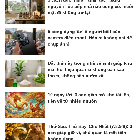
5 cách đuổi muỗi "thần tốc" bằng
nguyên liệu bếp nhà nào cũng có, muỗi
một đi không trở lại
5 công dụng 'ẩn' ít người biết của
camera điện thoại: Hóa ra không chỉ để
chụp ảnh!
Đặt thứ này trong nhà vệ sinh giúp khử
mùi hôi hiệu quả mà không cần sáp
thơm, không cần nước xịt
10 ngày tới: 3 con giáp mở kho tài lộc,
tiền về từ nhiều nguồn
Thứ Sáu, Thứ Bảy, Chủ Nhật (7,8,9/8): 3
con giáp giữ ví, chủ quan là mất tiền
không đáng