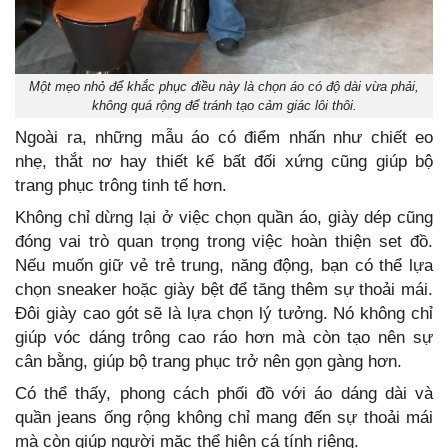
Một mẹo nhỏ để khắc phục điều này là chọn áo có độ dài vừa phải,
không quá rộng để tránh tạo cảm giác lôi thôi.
Ngoài ra, những mẫu áo có điểm nhấn như chiết eo
nhẹ, thắt nơ hay thiết kế bất đối xứng cũng giúp bộ
trang phục trông tinh tế hơn.
Không chỉ dừng lại ở việc chọn quần áo, giày dép cũng
đóng vai trò quan trọng trong việc hoàn thiện set đồ.
Nếu muốn giữ vẻ trẻ trung, năng động, bạn có thể lựa
chọn sneaker hoặc giày bệt để tăng thêm sự thoải mái.
Đôi giày cao gót sẽ là lựa chọn lý tưởng. Nó không chỉ
giúp vóc dáng trông cao ráo hơn mà còn tạo nên sự
cân bằng, giúp bộ trang phục trở nên gọn gàng hơn.
Có thể thấy, phong cách phối đồ với áo dáng dài và
quần jeans ống rộng không chỉ mang đến sự thoải mái
mà còn giúp người mặc thể hiện cá tính riêng.