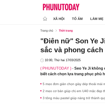
XÃ HỘI
TỔ ẤM
LÀM MẸ
Trang chủ
Thời trang
"Điên nữ" Son Ye J
sắc và phong cách 
10:00, Thứ hai 17/03/2025
( PHUNUTODAY )
-
Seo Ye Ji không
biết cách chọn lựa trang phục phù h
5 mẹo đơn giản chọn giày dép thoải mái 
2 mẹo cơ bản giúp chị em U40 mặc đẹp t
3 tông màu pastel giúp nàng trở thành q