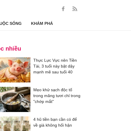
UỘC SỐNG
KHÁM PHÁ
c nhiều
Thực Lực Vực nên Tiền
Tài, 3 tuổi này bật dậy
mạnh mẽ sau tuổi 40
Mẹo khử sạch độc tố
trong măng tươi chỉ trong
"chớp mắt"
4 hũ tiền bạn cần có để
về già không hối hận