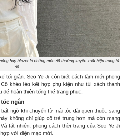
mỏng hay blazer là những món đồ thường xuyên xuất hiện trong tủ
đồ
 kế tối giản, Seo Ye Ji còn biết cách làm mới phong
 Cô khéo léo kết hợp phụ kiện như túi xách thanh
u để hoàn thiện tổng thể trang phục.
 tóc ngắn
h bất ngờ khi chuyển từ mái tóc dài quen thuộc sang
 này không chỉ giúp cô trẻ trung hơn mà còn mang
 Và tất nhiên, phong cách thời trang của Seo Ye Ji
 hợp với diện mạo mới.