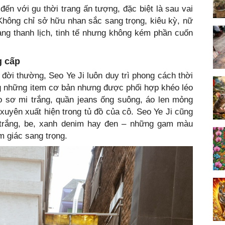
đến với gu thời trang ấn tượng, đặc biệt là sau vai
. Không chỉ sở hữu nhan sắc sang trọng, kiêu kỳ, nữ
ang thanh lịch, tinh tế nhưng không kém phần cuốn
g cấp
 đời thường, Seo Ye Ji luôn duy trì phong cách thời
ng những item cơ bản nhưng được phối hợp khéo léo
Áo sơ mi trắng, quần jeans ống suông, áo len mỏng
uyên xuất hiện trong tủ đồ của cô. Seo Ye Ji cũng
 trắng, be, xanh denim hay đen – những gam màu
m giác sang trọng.