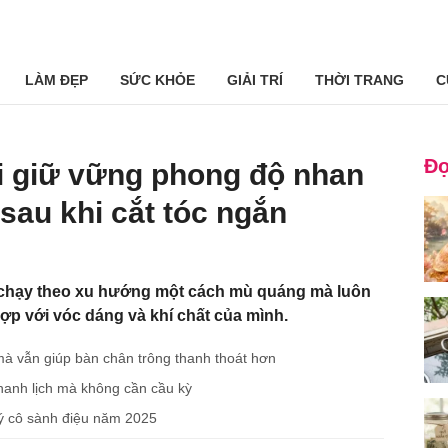
LÀM ĐẸP
SỨC KHỎE
GIẢI TRÍ
THỜI TRANG
C
Đọ
i giữ vững phong độ nhan
sau khi cắt tóc ngắn
 chạy theo xu hướng một cách mù quáng mà luôn
ợp với vóc dáng và khí chất của mình.
mà vẫn giúp bàn chân trông thanh thoát hơn
hanh lịch mà không cần cầu kỳ
uý cô sành điệu năm 2025