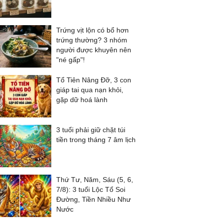
Trứng vịt lộn có bổ hơn
trứng thường? 3 nhóm
người được khuyên nên
"né gấp"!
Tổ Tiên Nâng Đỡ, 3 con
giáp tai qua nạn khỏi,
gặp dữ hoá lành
3 tuổi phải giữ chặt túi
tiền trong tháng 7 âm lịch
Thứ Tư, Năm, Sáu (5, 6,
7/8): 3 tuổi Lộc Tổ Soi
Đường, Tiền Nhiều Như
Nước