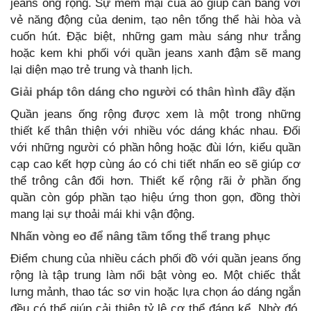
jeans ống rộng. Sự mềm mại của áo giúp cân bằng với
vẻ năng động của denim, tạo nên tổng thể hài hòa và
cuốn hút. Đặc biệt, những gam màu sáng như trắng
hoặc kem khi phối với quần jeans xanh đậm sẽ mang
lại diện mạo trẻ trung và thanh lịch.
Giải pháp tôn dáng cho người có thân hình đầy đặn
Quần jeans ống rộng được xem là một trong những
thiết kế thân thiện với nhiều vóc dáng khác nhau. Đối
với những người có phần hông hoặc đùi lớn, kiểu quần
cạp cao kết hợp cùng áo có chi tiết nhấn eo sẽ giúp cơ
thể trông cân đối hơn. Thiết kế rộng rãi ở phần ống
quần còn góp phần tạo hiệu ứng thon gọn, đồng thời
mang lại sự thoải mái khi vận động.
Nhấn vòng eo để nâng tầm tổng thể trang phục
Điểm chung của nhiều cách phối đồ với quần jeans ống
rộng là tập trung làm nổi bật vòng eo. Một chiếc thắt
lưng mảnh, thao tác sơ vin hoặc lựa chọn áo dáng ngắn
đều có thể giúp cải thiện tỷ lệ cơ thể đáng kể. Nhờ đó,