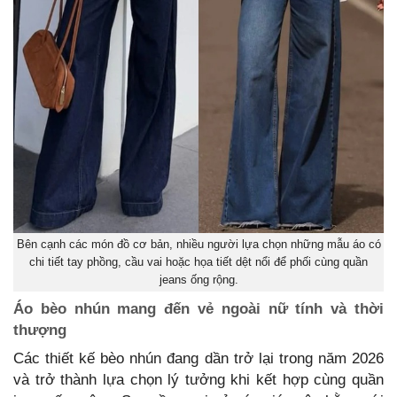
Bên cạnh các món đồ cơ bản, nhiều người lựa chọn những mẫu áo có
chi tiết tay phồng, cầu vai hoặc họa tiết dệt nổi để phối cùng quần
jeans ống rộng.
Áo bèo nhún mang đến vẻ ngoài nữ tính và thời
thượng
Các thiết kế bèo nhún đang dần trở lại trong năm 2026
và trở thành lựa chọn lý tưởng khi kết hợp cùng quần