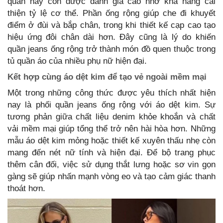
quần này còn được đánh giá cao nhờ khả năng cải
thiện tỷ lệ cơ thể. Phần ống rộng giúp che đi khuyết
điểm ở đùi và bắp chân, trong khi thiết kế cạp cao tạo
hiệu ứng đôi chân dài hơn. Đây cũng là lý do khiến
quần jeans ống rộng trở thành món đồ quen thuộc trong
tủ quần áo của nhiều phụ nữ hiện đại.
Kết hợp cùng áo dệt kim để tạo vẻ ngoài mềm mại
Một trong những công thức được yêu thích nhất hiện
nay là phối quần jeans ống rộng với áo dệt kim. Sự
tương phản giữa chất liệu denim khỏe khoắn và chất
vải mềm mại giúp tổng thể trở nên hài hòa hơn. Những
mẫu áo dệt kim mỏng hoặc thiết kế xuyên thấu nhẹ còn
mang đến nét nữ tính và hiện đại. Để bộ trang phục
thêm cân đối, việc sử dụng thắt lưng hoặc sơ vin gọn
gàng sẽ giúp nhấn mạnh vòng eo và tạo cảm giác thanh
thoát hơn.