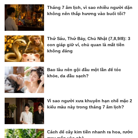
Tháng 7 âm lịch, vì sao nhiều người dặn
không nên thắp hương vào buổi tối?
Thứ Sáu, Thứ Bảy, Chủ Nhật (7,8,9/8): 3
con giáp giữ ví, chủ quan là mất tiền
không đáng
Bao lâu nên gội đầu một lần để tóc
khỏe, da đầu sạch?
Vì sao người xưa khuyên hạn chế mặc 2
kiểu màu này trong tháng 7 âm lịch?
Cách để cây kim tiền nhanh ra hoa, rước