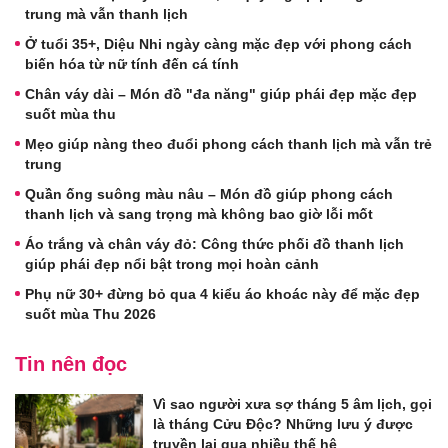
trung mà vẫn thanh lịch
Ở tuổi 35+, Diệu Nhi ngày càng mặc đẹp với phong cách
biến hóa từ nữ tính đến cá tính
Chân váy dài – Món đồ "đa năng" giúp phái đẹp mặc đẹp
suốt mùa thu
Mẹo giúp nàng theo đuổi phong cách thanh lịch mà vẫn trẻ
trung
Quần ống suông màu nâu – Món đồ giúp phong cách
thanh lịch và sang trọng mà không bao giờ lỗi mốt
Áo trắng và chân váy đỏ: Công thức phối đồ thanh lịch
giúp phái đẹp nổi bật trong mọi hoàn cảnh
Phụ nữ 30+ đừng bỏ qua 4 kiểu áo khoác này để mặc đẹp
suốt mùa Thu 2026
Tin nên đọc
Vì sao người xưa sợ tháng 5 âm lịch, gọi
là tháng Cửu Độc? Những lưu ý được
truyền lại qua nhiều thế hệ