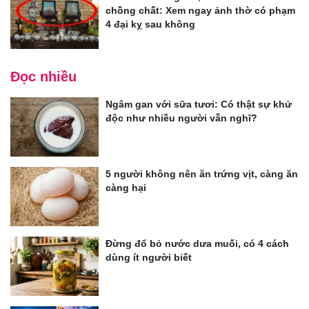
chồng chất: Xem ngay ảnh thờ có phạm
4 đại kỵ sau không
Đọc nhiều
Ngâm gan với sữa tươi: Có thật sự khử
độc như nhiều người vẫn nghĩ?
5 người không nên ăn trứng vịt, càng ăn
càng hại
Đừng đổ bỏ nước dưa muối, có 4 cách
dùng ít người biết