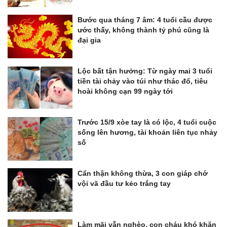
Bước qua tháng 7 âm: 4 tuổi cầu được
ước thấy, không thành tỷ phú cũng là
đại gia
Lộc bất tận hưởng: Từ ngày mai 3 tuổi
tiền tài chảy vào túi như thác đổ, tiêu
hoài không cạn 99 ngày tới
Trước 15/9 xòe tay là có lộc, 4 tuổi cuộc
sống lên hương, tài khoản liên tục nhảy
số
Cẩn thận không thừa, 3 con giáp chớ
vội vã đầu tư kẻo trắng tay
Làm mãi vẫn nghèo, con cháu khó khăn