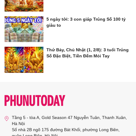
5 ngày tới: 3 con giáp Trúng Số 100 tỷ
giàu to
Thứ Bảy, Chủ Nhật (1, 2/8): 3 tuổi Trúng
Số Đặc Biệt, Tiền Đếm Mỏi Tay
Tầng 5 - tòa A, Gold Season 47 Nguyễn Tuân, Thanh Xuân,
Hà Nội
Số nhà 2B ngõ 175 đường Bát Khối, phường Long Biên,
quận Long Biên, Hà Nội