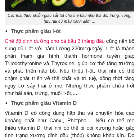
Các loại thực phẩm giàu sắt tốt cho mẹ bầu như thịt đỏ, trứng, vừng,
lạc, rau củ màu xanh đậm,...
Thực phẩm giàu I-ốt
Chế độ dinh dưỡng cho bà bầu 3 tháng đầu
cũng nên bổ
sung đủ I-ốt với hàm lượng 220mcg/ngày. I-ốt là thành
phần tham gia hình thành hormone tuyến giáp
Triiodothyronine và Thyroxine, giúp cơ thể tăng trưởng
và phát triển não bộ. Nếu thiếu I-ốt, thai nhi có thể
chậm phát triển về thể chất và trí tuệ, đồng thời tăng
nguy cơ sảy thai ở mẹ. Những thực phẩm chứa I-ốt
như hải sản, trứng, muối I-ốt,...
Thực phẩm giàu Vitamin D
Vitamin D có công dụng hấp thu và chuyển hóa các
khoáng chất như Canxi, Photpho,... Nếu cơ thể mẹ
thiếu vitamin D, thai nhi có thể bị còi xương hoặc gặp
tình trạng xương đỉnh đầu (thóp) không khép kín. Do