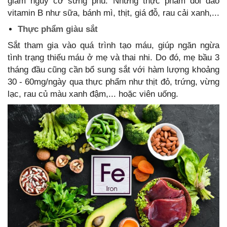
giảm nguy cơ sưng phù. Những thực phẩm dồi dào
vitamin B như sữa, bánh mì, thịt, giá đỗ, rau cải xanh,...
Thực phẩm giàu sắt
Sắt tham gia vào quá trình tạo máu, giúp ngăn ngừa
tình trạng thiếu máu ở mẹ và thai nhi. Do đó, mẹ bầu 3
tháng đầu cũng cần bổ sung sắt với hàm lượng khoảng
30 - 60mg/ngày qua thực phẩm như thịt đỏ, trứng, vừng
lạc, rau củ màu xanh đậm,... hoặc viên uống.