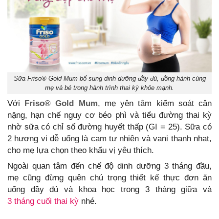
Sữa Friso® Gold Mum bổ sung dinh dưỡng đầy đủ, đồng hành cùng
mẹ và bé trong hành trình thai kỳ khỏe mạnh.
Với
Friso® Gold Mum
, mẹ yên tâm kiểm soát cân
nặng, hạn chế nguy cơ béo phì và tiểu đường thai kỳ
nhờ sữa có chỉ số đường huyết thấp (GI = 25). Sữa có
2 hương vị dễ uống là cam tự nhiên và vani thanh nhạt,
cho mẹ lựa chọn theo khẩu vị yêu thích.
Ngoài quan tâm đến chế độ dinh dưỡng 3 tháng đầu,
mẹ cũng đừng quên chú trọng thiết kế thực đơn ăn
uống đầy đủ và khoa học trong 3 tháng giữa và
3 tháng cuối thai kỳ
nhé.