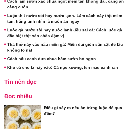
Cách làm sườn xào chua ngọt mềm tan không dai, càng ăn
càng cuốn
Luộc thịt nước sôi hay nước lạnh: Làm cách này thịt mềm
tan, trắng tinh nhìn là muốn ăn ngay
Luộc gà nước sôi hay nước lạnh đều sai cả: Cách luộc gà
đặc biệt thịt săn chắc đậm vị
Thả thứ náy vào nấu miến gà: Miến dai giòn sần sật để lâu
không lo nát
Cách nấu canh dưa chua hầm sườn bò ngon
Kho cá cho lá này vào: Cá nục xương, lên màu cánh rán
Tin nên đọc
Đọc nhiều
Điều gì xảy ra nếu ăn trứng luộc để qua
đêm?