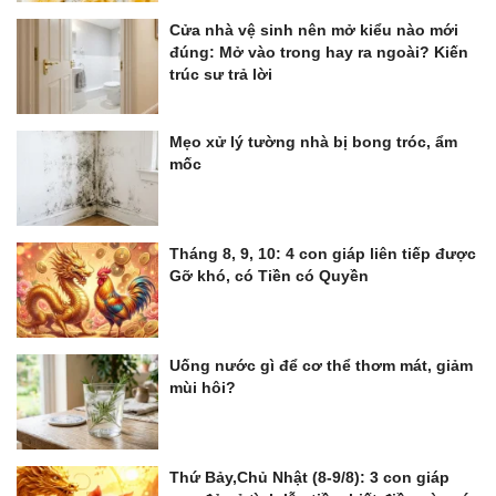
Cửa nhà vệ sinh nên mở kiểu nào mới
đúng: Mở vào trong hay ra ngoài? Kiến
trúc sư trả lời
Mẹo xử lý tường nhà bị bong tróc, ẩm
mốc
Tháng 8, 9, 10: 4 con giáp liên tiếp được
Gỡ khó, có Tiền có Quyền
Uống nước gì để cơ thể thơm mát, giảm
mùi hôi?
Thứ Bảy,Chủ Nhật (8-9/8): 3 con giáp