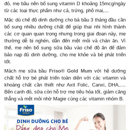
đó, mẹ bầu nên bổ sung vitamin D khoảng 15mcg/ngày
từ các loại thực phẩm như cá, trứng, phô mai,...
Mặc dù chế độ dinh dưỡng cho bà bầu 3 tháng đầu cần
bổ sung nhiều dưỡng chất để giúp thai nhi hình thành
các cơ quan quan trọng nhưng trong giai đoạn này, mẹ
thường dễ bị nghén, dẫn đến mệt mỏi và chán ăn. Vì
thế, mẹ nên bổ sung sữa bầu vào chế độ ăn để đảm
bảo nạp đủ dinh dưỡng, cho mẹ khỏe và bé phát triển
tốt.
Mách mẹ sữa bầu
Friso® Gold Mum
với hệ dưỡng
chất hỗ trợ bé phát triển toàn diện với các vitamin và
khoáng chất cần thiết như Axit Folic, Canxi, DHA,....
Bên cạnh đó, sữa còn hỗ trợ mẹ tiêu hóa tốt, giảm căng
thẳng và mệt mỏi nhờ Magie cùng các vitamin nhóm B.