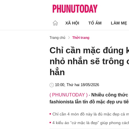
XÃ HỘI
TỔ ẤM
LÀM MẸ
Trang chủ
Thời trang
Chỉ cần mặc đúng k
nhỏ nhắn sẽ trông 
hẳn
10:00, Thứ hai 18/05/2026
( PHUNUTODAY )
-
Nhiều công thức
fashionista lẫn tín đồ mặc đẹp ưu ti
Chỉ cần 4 món đồ này là đủ mặc đẹp cả mù
4 kiểu áo “cứ mặc là đẹp” giúp phong cá