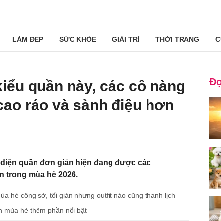
LÀM ĐẸP
SỨC KHỎE
GIẢI TRÍ
THỜI TRANG
C
Đọ
iểu quần này, các cô nàng
cao ráo và sành điệu hơn
 diện quần đơn giản hiện đang được các
ên trong mùa hè 2026.
a hè công sở, tối giản nhưng outfit nào cũng thanh lịch
ch mùa hè thêm phần nổi bật