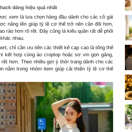
 hack dáng hiệu quả nhất
ược xem là lựa chọn hàng đầu dành cho các cô gái
c nâng lên giúp tỷ lệ cơ thể trở nên cân đối hơn,
o ráo hơn rõ rệt. Đây cũng là kiểu quần rất dễ phối
 khác nhau.
rt, chỉ cần ưu tiên các thiết kế cạp cao là tổng thể
Khi kết hợp cùng áo croptop hoặc sơ vin gọn gàng,
 rệt hơn. Theo nhiều gợi ý thời trang dành cho các
n nằm trong nhóm item giúp cải thiện tỷ lệ cơ thể