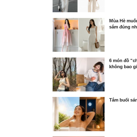
Mùa Hè muốn
sắm đúng nh
6 món đồ “chủ
không bao gi
Tắm buổi sán