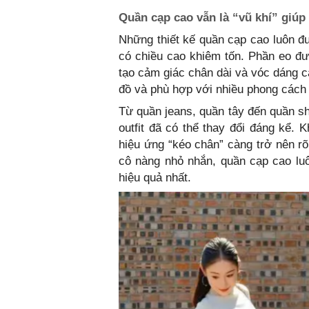
Quần cạp cao vẫn là “vũ khí” giúp
Những thiết kế quần cạp cao luôn đ
có chiều cao khiêm tốn. Phần eo đượ
tạo cảm giác chân dài và vóc dáng ca
đồ và phù hợp với nhiều phong cách
Từ quần jeans, quần tây đến quần sho
outfit đã có thể thay đổi đáng kể. 
hiệu ứng “kéo chân” càng trở nên rõ
cô nàng nhỏ nhắn, quần cạp cao luô
hiệu quả nhất.