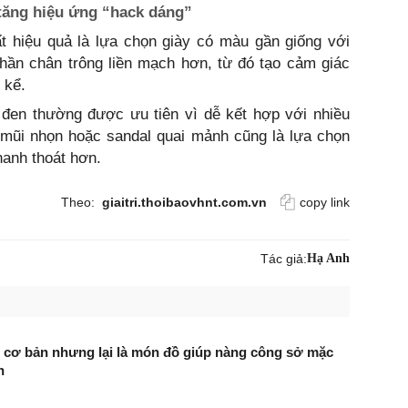
tăng hiệu ứng “hack dáng”
t hiệu quả là lựa chọn giày có màu gần giống với
hần chân trông liền mạch hơn, từ đó tạo cảm giác
 kể.
đen thường được ưu tiên vì dễ kết hợp với nhiều
y mũi nhọn hoặc sandal quai mảnh cũng là lựa chọn
hanh thoát hơn.
Theo:
giaitri.thoibaovhnt.com.vn
copy link
Tác giả:
Hạ Anh
 cơ bản nhưng lại là món đồ giúp nàng công sở mặc
n