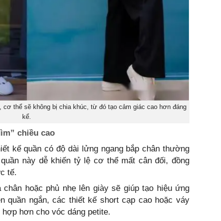
 cơ thể sẽ không bị chia khúc, từ đó tạo cảm giác cao hơn đáng
kể.
dìm” chiều cao
iết kế quần có độ dài lửng ngang bắp chân thường
 quần này dễ khiến tỷ lệ cơ thể mất cân đối, đồng
c tế.
 chân hoặc phủ nhẹ lên giày sẽ giúp tạo hiệu ứng
n quần ngắn, các thiết kế short cạp cao hoặc váy
ù hợp hơn cho vóc dáng petite.