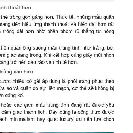
anh thoát hơn
 thể trông gọn gàng hơn. Thực tế, những mẫu quần
mang đến hiệu ứng thanh thoát và hiện đại hơn rất
n trông dài hơn nhờ phần phom rũ thẳng từ hông
tiên quần ống suông màu trung tính như trắng, be,
ảm giác sang trọng. Khi kết hợp cùng giày mũi nhọn
àng trở nên cao ráo và tinh tế hơn.
trông cao hơn
ược nhiều cô gái áp dụng là phối trang phục theo
ữa áo và quần có sự liền mạch, cơ thể sẽ không bị
ơn đáng kể.
e hoặc các gam màu trung tính đang rất được yêu
 cảm giác thanh lịch. Đây cũng là công thức được
cách minimalism hay quiet luxury ưu tiên lựa chọn