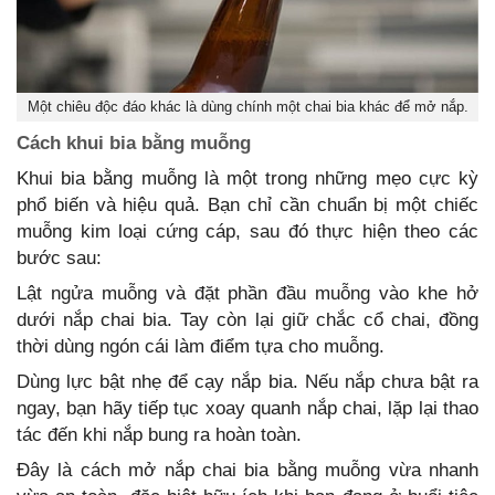
Một chiêu độc đáo khác là dùng chính một chai bia khác để mở nắp.
Cách khui bia bằng muỗng
Khui bia bằng muỗng là một trong những mẹo cực kỳ
phổ biến và hiệu quả. Bạn chỉ cần chuẩn bị một chiếc
muỗng kim loại cứng cáp, sau đó thực hiện theo các
bước sau:
Lật ngửa muỗng và đặt phần đầu muỗng vào khe hở
dưới nắp chai bia. Tay còn lại giữ chắc cổ chai, đồng
thời dùng ngón cái làm điểm tựa cho muỗng.
Dùng lực bật nhẹ để cạy nắp bia. Nếu nắp chưa bật ra
ngay, bạn hãy tiếp tục xoay quanh nắp chai, lặp lại thao
tác đến khi nắp bung ra hoàn toàn.
Đây là cách mở nắp chai bia bằng muỗng vừa nhanh