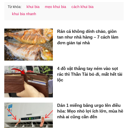
khui bia
mẹo khui bia
cách khui bia
Từ khóa:
khui bia nhanh
Rán cá không dính chảo, giòn
tan như nhà hàng – 7 cách làm
đơn giản tại nhà
4 đồ vật thẳng tay ném vào sọt
rác thì Thần Tài bỏ đi, mất hết tài
lộc
Dán 1 miếng băng urgo lên điều
hòa: Mẹo nhỏ lợi ích lớn, mùa hè
nhà ai cũng cần đến