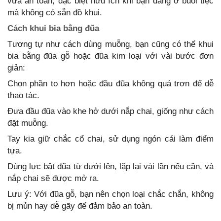
vừa an toàn, đặc biệt hữu ích khi bạn đang ở buổi tiệc
mà không có sẵn đồ khui.
Cách khui bia bằng đũa
Tương tự như cách dùng muỗng, bạn cũng có thể khui
bia bằng đũa gỗ hoặc đũa kim loại với vài bước đơn
giản:
Chọn phần to hơn hoặc đầu đũa không quá trơn để dễ
thao tác.
Đưa đầu đũa vào khe hở dưới nắp chai, giống như cách
đặt muỗng.
Tay kia giữ chắc cổ chai, sử dụng ngón cái làm điểm
tựa.
Dùng lực bật đũa từ dưới lên, lặp lại vài lần nếu cần, và
nắp chai sẽ được mở ra.
Lưu ý: Với đũa gỗ, bạn nên chọn loại chắc chắn, không
bị mủn hay dễ gãy để đảm bảo an toàn.