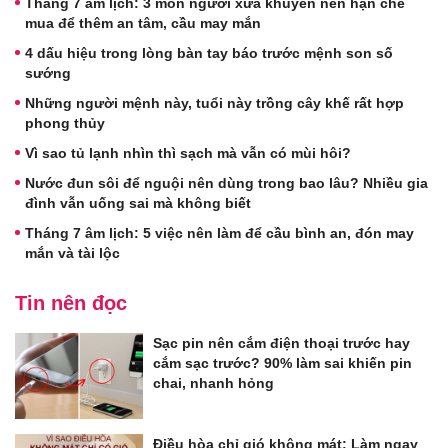
Tháng 7 âm lịch: 3 món người xưa khuyên nên hạn chế
mua để thêm an tâm, cầu may mắn
4 dấu hiệu trong lòng bàn tay báo trước mệnh son số
sướng
Những người mệnh này, tuổi này trồng cây khế rất hợp
phong thủy
Vì sao tủ lạnh nhìn thì sạch mà vẫn có mùi hôi?
Nước đun sôi để nguội nên dùng trong bao lâu? Nhiều gia
đình vẫn uống sai mà không biết
Tháng 7 âm lịch: 5 việc nên làm để cầu bình an, đón may
mắn và tài lộc
Tin nên đọc
Sạc pin nên cắm điện thoại trước hay
cắm sạc trước? 90% làm sai khiến pin
chai, nhanh hỏng
Điều hòa chỉ gió không mát: Làm ngay