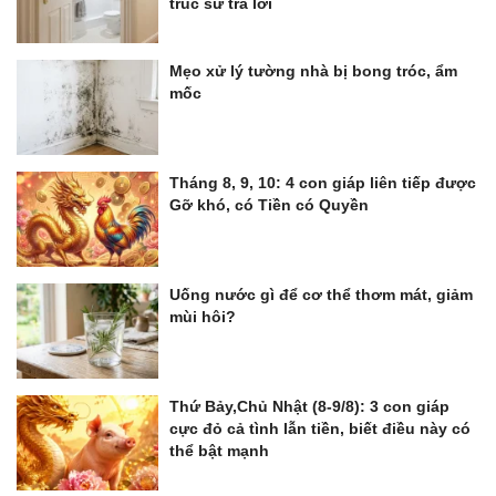
trúc sư trả lời
Mẹo xử lý tường nhà bị bong tróc, ẩm
mốc
Tháng 8, 9, 10: 4 con giáp liên tiếp được
Gỡ khó, có Tiền có Quyền
Uống nước gì để cơ thể thơm mát, giảm
mùi hôi?
Thứ Bảy,Chủ Nhật (8-9/8): 3 con giáp
cực đỏ cả tình lẫn tiền, biết điều này có
thể bật mạnh