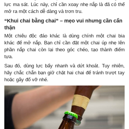
lực ma sát. Lúc này, chỉ cần xoay nhẹ nắp là đã có thể
mở ra một cách dễ dàng và trơn tru.
“Khui chai bằng chai” – mẹo vui nhưng cần cẩn
thận
Một chiêu độc đáo khác là dùng chính một chai bia
khác để mở nắp. Bạn chỉ cần đặt một chai úp nhẹ lên
phần nắp chai còn lại theo góc chéo, tạo thành điểm
tựa.
Sau đó, dùng lực bẩy nhanh và dứt khoát. Tuy nhiên,
hãy chắc chắn bạn giữ chặt hai chai để tránh trượt tay
hoặc gây đổ vỡ nhé.