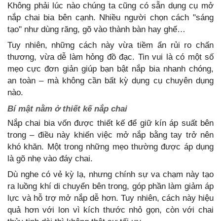
Không phải lúc nào chúng ta cũng có sẵn dụng cụ mở
nắp chai bia bên cạnh. Nhiều người chọn cách "sáng
tạo" như dùng răng, gõ vào thành bàn hay ghế…
Tuy nhiên, những cách này vừa tiềm ẩn rủi ro chấn
thương, vừa dễ làm hỏng đồ đạc. Tin vui là có một số
mẹo cực đơn giản giúp bạn bật nắp bia nhanh chóng,
an toàn – mà không cần bất kỳ dụng cụ chuyên dụng
nào.
Bí mật nằm ở thiết kế nắp chai
Nắp chai bia vốn được thiết kế để giữ kín áp suất bên
trong – điều này khiến việc mở nắp bằng tay trở nên
khó khăn. Một trong những mẹo thường được áp dụng
là gõ nhẹ vào đáy chai.
Dù nghe có vẻ kỳ lạ, nhưng chính sự va chạm này tạo
ra luồng khí di chuyển bên trong, góp phần làm giảm áp
lực và hỗ trợ mở nắp dễ hơn. Tuy nhiên, cách này hiệu
quả hơn với lon vì kích thước nhỏ gọn, còn với chai