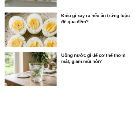
Điều gì xảy ra nếu ăn trứng luộc
để qua đêm?
Uống nước gì để cơ thể thơm
mát, giảm mùi hôi?