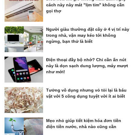
cách này này mát "lịm tim" không cần
gọi thợ
Người giàu thường đặt cây ở 4 vị trí này
trong nhà, vận may kéo tới không
ngừng, bạn thử là biết
Điện thoại đầy bộ nhớ? Chỉ cần ấn nút
này là dọn sạch dung lượng, máy mượt
như mới!
Tưởng vô dụng nhưng vỏ tỏi lại là báu
vật với 5 công dụng tuyệt vời ít ai biết
Mẹo nhỏ giúp tiết kiệm hóa đơn tiền
điện tiền nước, nhà nào cũng cần