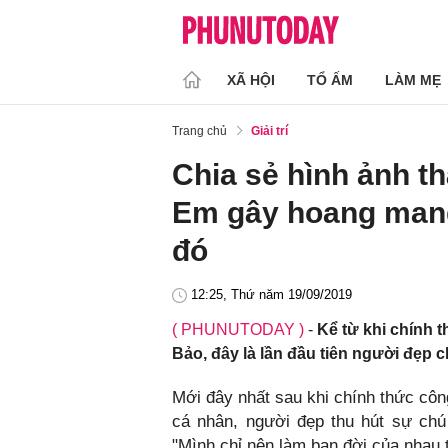
XÃ HỘI
TỔ ẤM
LÀM MẸ
Trang chủ
Giải trí
Chia sẻ hình ảnh th
Em gây hoang mang
đó
12:25, Thứ năm 19/09/2019
( PHUNUTODAY )
-
Kể từ khi chính 
Bảo, đây là lần đầu tiên người đẹp c
Mới đây nhất sau khi chính thức côn
cá nhân, người đẹp thu hút sự chú 
"Mình chỉ nên làm bạn đời của nhau 