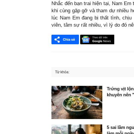
Nhắc đến bạn trai hiện tại, Nam Em t
khi cùng gặp gỡ và tham dự nhiều h
lúc Nam Em đang bị thất tình, chịu
viên, tâm sự rất nhiều, vì lý do đó nê
Từ khóa:
FaceBook
Trứng vịt l
khuyên nên "
5 sai lầm ng
làm mỗi ngà