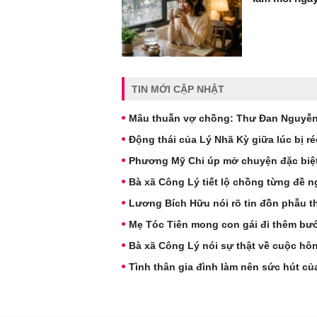
TIN MỚI CẬP NHẬT
Mâu thuẫn vợ chồng: Thư Đan Nguyễn v
Động thái của Lý Nhã Kỳ giữa lúc bị r
Phương Mỹ Chi úp mở chuyện đặc biệ
Bà xã Công Lý tiết lộ chồng từng đề ng
Lương Bích Hữu nói rõ tin đồn phẫu t
Mẹ Tóc Tiên mong con gái đi thêm bư
Bà xã Công Lý nói sự thật về cuộc hô
Tình thân gia đình làm nên sức hút củ