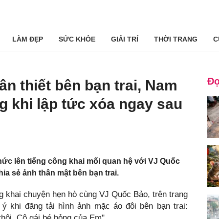
LÀM ĐẸP
SỨC KHỎE
GIẢI TRÍ
THỜI TRANG
C
Đọ
ân thiết bên bạn trai, Nam
 khi lập tức xóa ngay sau
thức lên tiếng công khai mối quan hệ với VJ Quốc
hia sẻ ảnh thân mật bên bạn trai.
g khai chuyện hẹn hò cùng VJ Quốc Bảo, trên trang
ý khi đăng tải hình ảnh mặc áo đôi bên bạn trai:
thôi. Cô gái bé bỏng của Em".