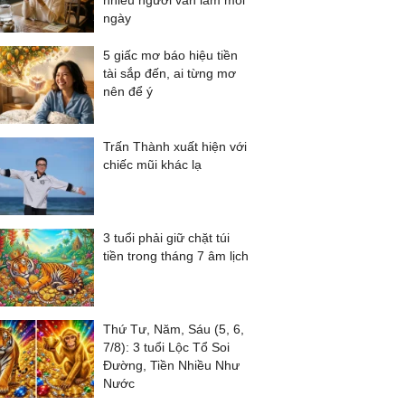
nhiều người vẫn làm mỗi
ngày
5 giấc mơ báo hiệu tiền
tài sắp đến, ai từng mơ
nên để ý
Trấn Thành xuất hiện với
chiếc mũi khác lạ
3 tuổi phải giữ chặt túi
tiền trong tháng 7 âm lịch
Thứ Tư, Năm, Sáu (5, 6,
7/8): 3 tuổi Lộc Tổ Soi
Đường, Tiền Nhiều Như
Nước