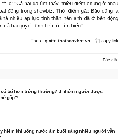
iết lộ: "Cả hai đã tìm thấy nhiều điểm chung ở nhau
oạt động trong showbiz. Thời điểm gặp Bảo cũng là
 khá nhiều áp lực tinh thần nên anh đã ở bên động
n cả hai quyết định tiến tới tìm hiểu".
Theo:
giaitri.thoibaovhnt.vn
copy link
Tác giả:
ộn có bổ hơn trứng thường? 3 nhóm người được
né gấp"!
uy hiểm khi uống nước ấm buổi sáng nhiều người vẫn
y