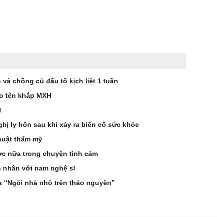
à chồng cũ đấu tố kịch liệt 1 tuần
éo tên khắp MXH
t
hị ly hôn sau khi xảy ra biến cố sức khỏe
huật thẩm mỹ
ớc nữa trong chuyện tình cảm
n nhân với nam nghệ sĩ
a “Ngôi nhà nhỏ trên thảo nguyên”