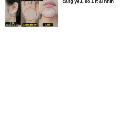
càng yếu, số 1 ít ai nhìn