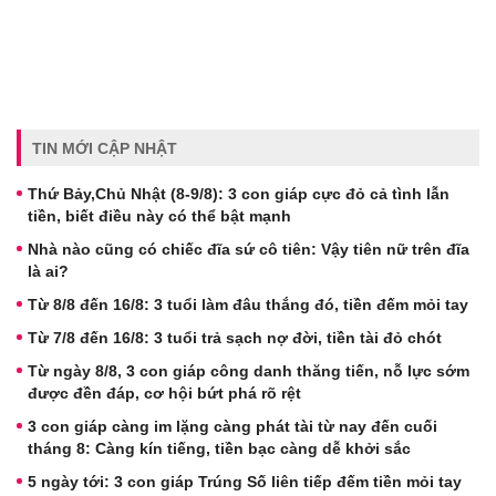
TIN MỚI CẬP NHẬT
Thứ Bảy,Chủ Nhật (8-9/8): 3 con giáp cực đỏ cả tình lẫn
tiền, biết điều này có thể bật mạnh
Nhà nào cũng có chiếc đĩa sứ cô tiên: Vậy tiên nữ trên đĩa
là ai?
Từ 8/8 đến 16/8: 3 tuổi làm đâu thắng đó, tiền đếm mỏi tay
Từ 7/8 đến 16/8: 3 tuổi trả sạch nợ đời, tiền tài đỏ chót
Từ ngày 8/8, 3 con giáp công danh thăng tiến, nỗ lực sớm
được đền đáp, cơ hội bứt phá rõ rệt
3 con giáp càng im lặng càng phát tài từ nay đến cuối
tháng 8: Càng kín tiếng, tiền bạc càng dễ khởi sắc
5 ngày tới: 3 con giáp Trúng Số liên tiếp đếm tiền mỏi tay