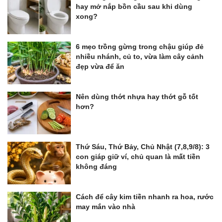
hay mở nắp bồn cầu sau khi dùng
xong?
6 mẹo trồng gừng trong chậu giúp đẻ
nhiều nhánh, củ to, vừa làm cây cảnh
đẹp vừa để ăn
Nên dùng thớt nhựa hay thớt gỗ tốt
hơn?
Thứ Sáu, Thứ Bảy, Chủ Nhật (7,8,9/8): 3
con giáp giữ ví, chủ quan là mất tiền
không đáng
Cách để cây kim tiền nhanh ra hoa, rước
may mắn vào nhà