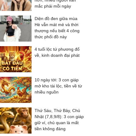
hơn, nhiều người vẫn
mắc phải mỗi ngày
Diện đồ đen giữa mùa
Hè vẫn mát mẻ và thời
thượng nếu biết 4 công
thức phối đồ này
4 tuổi lộc tứ phương đổ
về, kinh doanh đại phát
10 ngày tới: 3 con giáp
mở kho tài lộc, tiền về từ
nhiều nguồn
Thứ Sáu, Thứ Bảy, Chủ
Nhật (7,8,9/8): 3 con giáp
giữ ví, chủ quan là mất
tiền không đáng