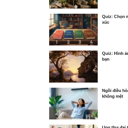
Quiz: Chọn m
xúc
Quiz: Hình ản
bạn
Ngồi điều hò
không mệt
Ung thư đại 