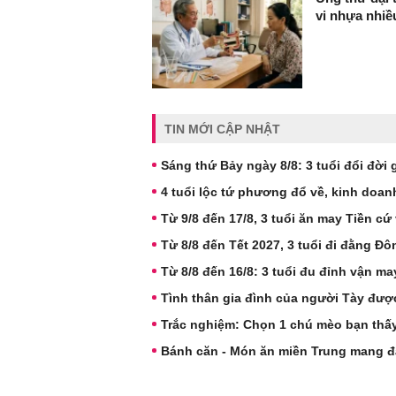
vi nhựa nhi
TIN MỚI CẬP NHẬT
Sáng thứ Bảy ngày 8/8: 3 tuổi đổi đời 
4 tuổi lộc tứ phương đổ về, kinh doan
Từ 9/8 đến 17/8, 3 tuổi ăn may Tiền cứ 
Từ 8/8 đến Tết 2027, 3 tuổi đi đằng Đô
Từ 8/8 đến 16/8: 3 tuổi đu đỉnh vận may,
Tình thân gia đình của người Tày được
Trắc nghiệm: Chọn 1 chú mèo bạn thấ
Bánh căn - Món ăn miền Trung mang đ