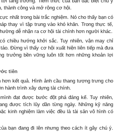
tới tăng trưởng. Tiềm thức của bạn đặc biệt chú ý
n, thành công và mở rộng cơ hội.
 cực nhất trong bài trắc nghiệm. Nó cho thấy bạn có
áp thay vì tập trung vào khó khăn. Trong thực tế,
hường dễ nhận ra cơ hội tài chính hơn người khác.
có chiều hướng khởi sắc. Tuy nhiên, vận may chỉ
 táo. Đừng vì thấy cơ hội xuất hiện liên tiếp mà đưa
ăng trưởng bền vững luôn tốt hơn những khoản lợi
ớc tiên
h hơn kết quả. Hình ảnh cầu thang tượng trưng cho
ên hành trình xây dựng tài chính.
 mình đạt được bước đột phá đáng kể. Tuy nhiên,
đang được tích lũy dần từng ngày. Những kỹ năng
ặc kinh nghiệm làm việc đều là tài sản vô hình có
của bạn đang đi lên nhưng theo cách ít gây chú ý.