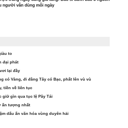
ều người vẫn dùng mỗi ngày
giàu to
h đại phát
vơi lại đầy
ng có Vàng, đi đằng Tây có Bạc, phất lên vù vù
 tiền về liên tục
 giữ gìn qua tục lệ Pây Tái
y ấn tượng nhất
ậm dấu ấn văn hóa vùng duyên hải