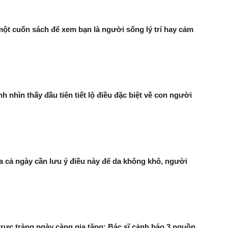
ột cuốn sách để xem bạn là người sống lý trí hay cảm
h nhìn thấy đầu tiên tiết lộ điều đặc biệt về con người
a cả ngày cần lưu ý điều này để da không khô, người
trực tràng ngày càng gia tăng: Bác sĩ cảnh báo 3 nguồn