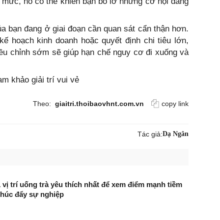
á mức, nó có thể khiến bạn bỏ lỡ những cơ hội đáng
của bạn đang ở giai đoạn cần quan sát cẩn thận hơn.
ế hoạch kinh doanh hoặc quyết định chi tiêu lớn,
điều chỉnh sớm sẽ giúp hạn chế nguy cơ đi xuống và
am khảo giải trí vui vẻ
Theo:
giaitri.thoibaovhnt.com.vn
copy link
Tác giả:
Dạ Ngân
 vị trí uống trà yêu thích nhất để xem điểm mạnh tiềm
thúc đẩy sự nghiệp