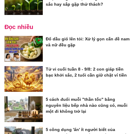
sắc hay sắp gặp thử thách?
Đọc nhiều
Đổ dầu gió lên tỏi: Xử lý gọn cấn đề nam
và nữ đều gặp
Tử vi cuối tuần 8 - 9/8: 2 con giáp tiền
bạc khởi sắc, 2 tuổi cần giữ chặt ví tiền
5 cách đuổi muỗi "thần tốc" bằng
nguyên liệu bếp nhà nào cũng có, muỗi
một đi không trở lại
5 công dụng 'ẩn' ít người biết của