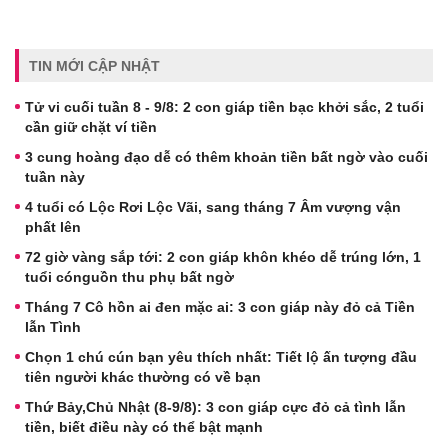
TIN MỚI CẬP NHẬT
Tử vi cuối tuần 8 - 9/8: 2 con giáp tiền bạc khởi sắc, 2 tuổi
cần giữ chặt ví tiền
3 cung hoàng đạo dễ có thêm khoản tiền bất ngờ vào cuối
tuần này
4 tuổi có Lộc Rơi Lộc Vãi, sang tháng 7 Âm vượng vận
phất lên
72 giờ vàng sắp tới: 2 con giáp khôn khéo dễ trúng lớn, 1
tuổi cónguồn thu phụ bất ngờ
Tháng 7 Cô hồn ai đen mặc ai: 3 con giáp này đỏ cả Tiền
lẫn Tình
Chọn 1 chú cún bạn yêu thích nhất: Tiết lộ ấn tượng đầu
tiên người khác thường có về bạn
Thứ Bảy,Chủ Nhật (8-9/8): 3 con giáp cực đỏ cả tình lẫn
tiền, biết điều này có thể bật mạnh