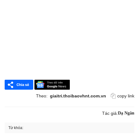
Theo:
giaitri.thoibaovhnt.com.vn
copy link
Tác giả:
Dạ Ngân
Từ khóa: