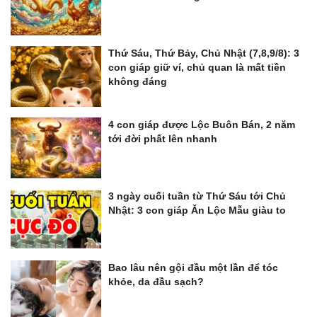
Thứ Sáu, Thứ Bảy, Chủ Nhật (7,8,9/8): 3
con giáp giữ ví, chủ quan là mất tiền
không đáng
4 con giáp được Lộc Buôn Bán, 2 năm
tới đời phất lên nhanh
3 ngày cuối tuần từ Thứ Sáu tới Chủ
Nhật: 3 con giáp Ăn Lộc Mẫu giàu to
Bao lâu nên gội đầu một lần để tóc
khỏe, da đầu sạch?