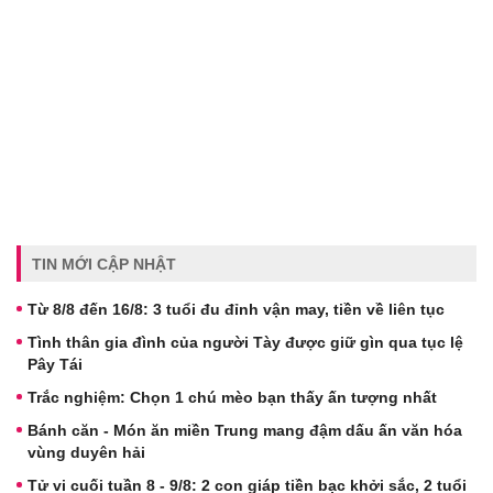
TIN MỚI CẬP NHẬT
Từ 8/8 đến 16/8: 3 tuổi đu đỉnh vận may, tiền về liên tục
Tình thân gia đình của người Tày được giữ gìn qua tục lệ
Pây Tái
Trắc nghiệm: Chọn 1 chú mèo bạn thấy ấn tượng nhất
Bánh căn - Món ăn miền Trung mang đậm dấu ấn văn hóa
vùng duyên hải
Tử vi cuối tuần 8 - 9/8: 2 con giáp tiền bạc khởi sắc, 2 tuổi