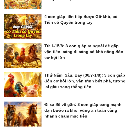
4 con giáp liên tiếp được Gỡ khó, có
Tiền có Quyền trong tay
Từ 1-15/8: 3 con giáp ra ngoài dễ gặp
vận tiền, càng đi càng có khả năng đón
cơ hội lớn
Thứ Năm, Sáu, Bảy (30/7-1/8): 3 con giáp
đón cơ hội lớn, vận trình bứt phá, tương
lai giàu sang thẳng tiến
Đi xa để về gần: 3 con giáp càng mạnh
dạn bước ra khỏi vùng an toàn càng
nhanh chạm mục tiêu