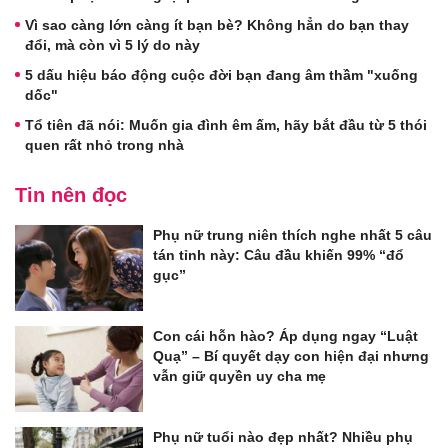
Vì sao càng lớn càng ít bạn bè? Không hẳn do bạn thay
đổi, mà còn vì 5 lý do này
5 dấu hiệu báo động cuộc đời bạn đang âm thầm "xuống
dốc"
Tổ tiên đã nói: Muốn gia đình êm ấm, hãy bắt đầu từ 5 thói
quen rất nhỏ trong nhà
Tin nên đọc
Phụ nữ trung niên thích nghe nhất 5 câu
tán tỉnh này: Câu đầu khiến 99% “đổ
gục”
Con cái hỗn hào? Áp dụng ngay “Luật
Quạ” – Bí quyết dạy con hiện đại nhưng
vẫn giữ quyền uy cha mẹ
Phụ nữ tuổi nào đẹp nhất? Nhiều phụ