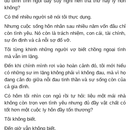
đủ bình tĩnh ngồi đây suy nghĩ nên tha thứ hay ly hôn
không?
Có thể nhiều người sẽ nói tôi thực dụng.
Nhưng cuộc sống hôn nhân sau nhiều năm vốn đâu chỉ
còn tình yêu. Nó còn là trách nhiệm, con cái, tài chính,
sự ổn định và cả nỗi sợ đổ vỡ.
Tôi từng khinh những người vợ biết chồng ngoại tình
mà vẫn im lặng.
Đến khi chính mình rơi vào hoàn cảnh đó, tôi mới hiểu
có những sự im lặng không phải vì không đau, mà vì họ
đang cân đo giữa nỗi đau tinh thần và sự sống còn của
cả gia đình.
Có hôm tôi nhìn con ngủ rồi tự hỏi: liệu một mái nhà
không còn trọn vẹn tình yêu nhưng đủ đầy vật chất có
tốt hơn một cuộc ly hôn đầy tổn thương?
Tôi không biết.
Đến giờ vẫn không biết.