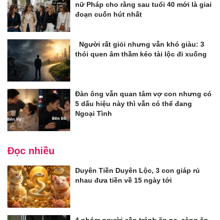
nữ Pháp cho rằng sau tuổi 40 mới là giai
đoạn cuốn hút nhất
Người rất giỏi nhưng vẫn khó giàu: 3
thói quen âm thầm kéo tài lộc đi xuống
Đàn ông vẫn quan tâm vợ con nhưng có
5 dấu hiệu này thì vẫn có thể đang
Ngoại Tình
Đọc nhiều
Duyên Tiền Duyên Lộc, 3 con giáp rủ
nhau đưa tiền về 15 ngày tới
4 nhóm người cần tránh ăn na, càng ăn