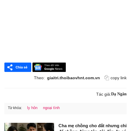
Theo:
giaitri.thoibaovhnt.com.vn
copy link
Tác giả:
Dạ Ngân
ly hôn
ngoại tình
Từ khóa:
Cha mẹ chồng cho đất nhưng chỉ